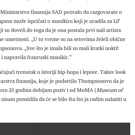
e Ministarstvo finansija SAD pozvalo da razgovarate o
son može ispričati o manikiru koji je uradila za Lil’
 su doveli do toga da je ona postala prvi nail artista
e umetnosti. „U to vreme su na setovima želeli obične
psonova. „Sve što je imala bili su mali kratki nokti!
 i napravila francuski manikir.”
čujući trenutak u istoriji hip-hopa i lepote. Takav look
starstva finansija, koje je podsetilo Thompsonovu da je
koro 20 godina dobijam poziv i od MoMA (
Museum of
nisam pomislila da će se bilo šta što ja radim nalaziti u