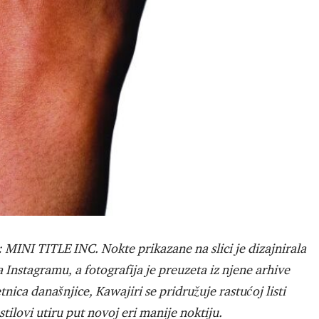
NI TITLE INC. Nokte prikazane na slici je dizajnirala
Instagramu, a fotografija je preuzeta iz njene arhive
nica današnjice, Kawajiri se pridružuje rastućoj listi
tilovi utiru put novoj eri manije noktiju.