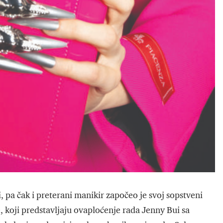
 pa čak i preterani manikir započeo je svoj sopstveni
e, koji predstavljaju ovaploćenje rada Jenny Bui sa