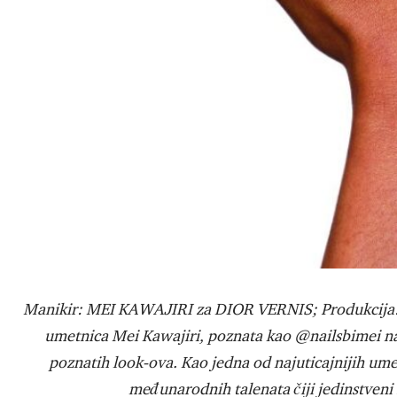
Manikir: MEI KAWAJIRI za DIOR VERNIS; Produkcija: MI
umetnica Mei Kawajiri, poznata kao @nailsbimei na 
poznatih look-ova. Kao jedna od najuticajnijih umet
međunarodnih talenata čiji jedinstveni s