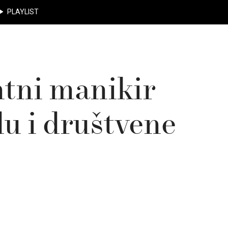
PLAYLIST
ntni manikir
du i društvene