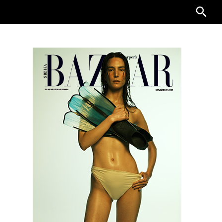
Searc
for: