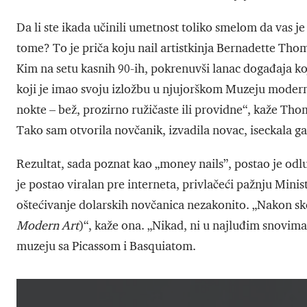
Da li ste ikada učinili umetnost toliko smelom da vas j
tome? To je priča koju nail artistkinja Bernadette Thomp
Kim na setu kasnih 90-ih, pokrenuvši lanac događaja koji
koji je imao svoju izložbu u njujorškom Muzeju modern
nokte – bež, prozirno ružičaste ili providne“, kaže Thom
Tako sam otvorila novčanik, izvadila novac, iseckala ga
Rezultat, sada poznat kao „money nails”, postao je odlu
je postao viralan pre interneta, privlačeći pažnju Mini
oštećivanje dolarskih novčanica nezakonito. „Nakon s
Modern Art
)“, kaže ona. „Nikad, ni u najluđim snovima 
muzeju sa Picassom i Basquiatom.