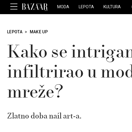
MODA
LEPOTA
KULTURA
LEPOTA
>
MAKE UP
Kako se intriga
infiltrirao u mo
mreže?
Zlatno doba nail art-a.