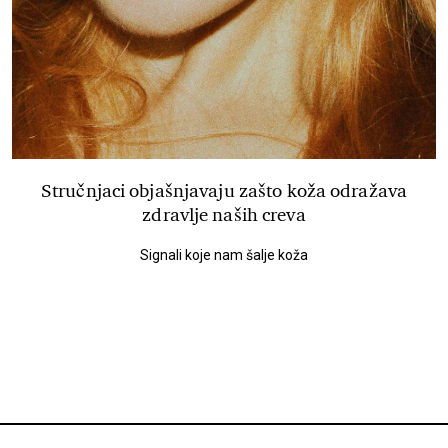
Stručnjaci objašnjavaju zašto koža odražava
zdravlje naših creva
Signali koje nam šalje koža