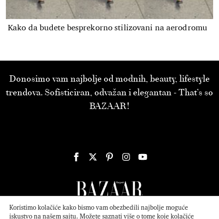
Kako da budete besprekorno stilizovani na aerodromu
Donosimo vam najbolje od modnih, beauty, lifestyle
trendova. Sofisticiran, odvažan i elegantan - That’s so
BAZAAR!
Koristimo kolačiće kako bismo vam obezbedili najbolje moguće
iskustvo na našem sajtu. Možete saznati više o tome koje kolačiće