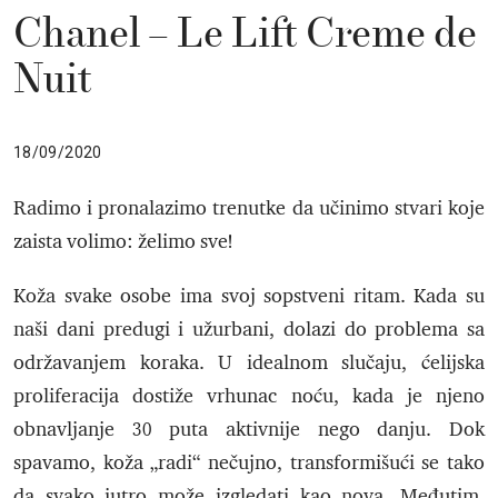
Chanel – Le Lift Creme de
Nuit
18/09/2020
Radimo i pronalazimo trenutke da učinimo stvari koje
zaista volimo: želimo sve!
Koža svake osobe ima svoj sopstveni ritam. Kada su
naši dani predugi i užurbani, dolazi do problema sa
održavanjem koraka. U idealnom slučaju, ćelijska
proliferacija dostiže vrhunac noću, kada je njeno
obnavljanje 30 puta aktivnije nego danju. Dok
spavamo, koža „radi“ nečujno, transformišući se tako
da svako jutro može izgledati kao nova. Međutim,