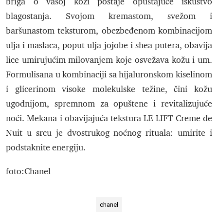
briga o vašoj koži postaje opuštajuće iskustvo
blagostanja. Svojom kremastom, svežom i
baršunastom teksturom, obezbeđenom kombinacijom
ulja i maslaca, poput ulja jojobe i shea putera, obavija
lice umirujućim milovanjem koje osvežava kožu i um.
Formulisana u kombinaciji sa hijaluronskom kiselinom
i glicerinom visoke molekulske težine, čini kožu
ugodnijom, spremnom za opuštene i revitalizujuće
noći. Mekana i obavijajuća tekstura LE LIFT Creme de
Nuit u srcu je dvostrukog noćnog rituala: umirite i
podstaknite energiju.
foto:Chanel
chanel