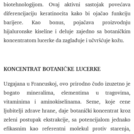
biotehnologijom. Ovaj aktivni sastojak povećava
diferencijaciju keratinocita kako bi ojačao funkciju
barijere. Kao bonus, pojačava proizvodnju
hijaluronske kiseline i deluje zajedno sa botaničkim
koncentratom lucerke da zaglađuje i učvršćuje kožu.
KONCENTRAT BOTANIČKE LUCERKE
Uzgajana u Francuskoj, ovo prirodno čudo izuzetno je
bogato mineralima, elementima u tragovima,
vitaminima i aminokiselinama. Seme, koje cene
ljubitelji zdrave hrane, daje botanički koncentrat kroz
zeleni postupak ekstrakcije, sa potencijalom jednako
efikasnim kao referentni molekul protiv starenja,