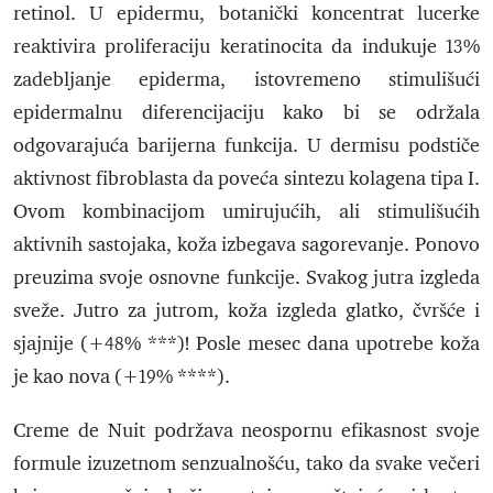
retinol. U epidermu, botanički koncentrat lucerke
reaktivira proliferaciju keratinocita da indukuje 13%
zadebljanje epiderma, istovremeno stimulišući
epidermalnu diferencijaciju kako bi se održala
odgovarajuća barijerna funkcija. U dermisu podstiče
aktivnost fibroblasta da poveća sintezu kolagena tipa I.
Ovom kombinacijom umirujućih, ali stimulišućih
aktivnih sastojaka, koža izbegava sagorevanje. Ponovo
preuzima svoje osnovne funkcije. Svakog jutra izgleda
sveže. Jutro za jutrom, koža izgleda glatko, čvršće i
sjajnije (+48% ***)! Posle mesec dana upotrebe koža
je kao nova (+19% ****).
Creme de Nuit podržava neospornu efikasnost svoje
formule izuzetnom senzualnošću, tako da svake večeri