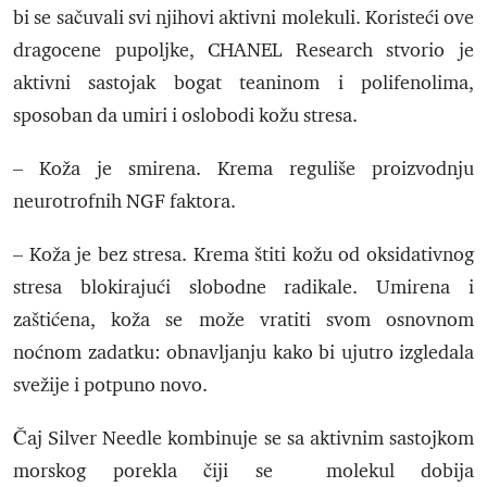
bi se sačuvali svi njihovi aktivni molekuli. Koristeći ove
dragocene pupoljke, CHANEL Research stvorio je
aktivni sastojak bogat teaninom i polifenolima,
sposoban da umiri i oslobodi kožu stresa.
– Koža je smirena. Krema reguliše proizvodnju
neurotrofnih NGF faktora.
– Koža je bez stresa. Krema štiti kožu od oksidativnog
stresa blokirajući slobodne radikale. Umirena i
zaštićena, koža se može vratiti svom osnovnom
noćnom zadatku: obnavljanju kako bi ujutro izgledala
svežije i potpuno novo.
Čaj Silver Needle kombinuje se sa aktivnim sastojkom
morskog porekla čiji se molekul dobija