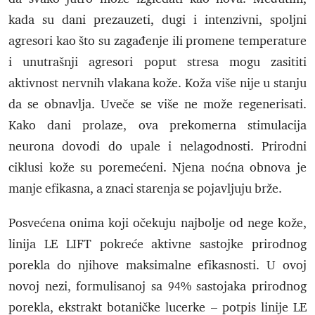
kada su dani prezauzeti, dugi i intenzivni, spoljni
agresori kao što su zagađenje ili promene temperature
i unutrašnji agresori poput stresa mogu zasititi
aktivnost nervnih vlakana kože. Koža više nije u stanju
da se obnavlja. Uveče se više ne može regenerisati.
Kako dani prolaze, ova prekomerna stimulacija
neurona dovodi do upale i nelagodnosti. Prirodni
ciklusi kože su poremećeni. Njena noćna obnova je
manje efikasna, a znaci starenja se pojavljuju brže.
Posvećena onima koji očekuju najbolje od nege kože,
linija LE LIFT pokreće aktivne sastojke prirodnog
porekla do njihove maksimalne efikasnosti. U ovoj
novoj nezi, formulisanoj sa 94% sastojaka prirodnog
porekla, ekstrakt botaničke lucerke – potpis linije LE