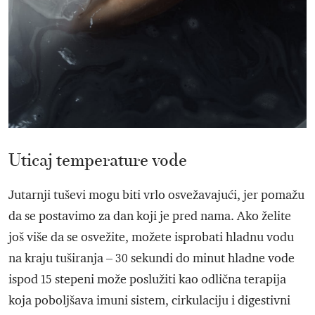
Uticaj temperature vode
Jutarnji tuševi mogu biti vrlo osvežavajući, jer pomažu
da se postavimo za dan koji je pred nama. Ako želite
još više da se osvežite, možete isprobati hladnu vodu
na kraju tuširanja – 30 sekundi do minut hladne vode
ispod 15 stepeni može poslužiti kao odlična terapija
koja poboljšava imuni sistem, cirkulaciju i digestivni