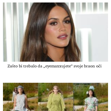
Zašto bi trebalo da „eyemaxxujete“ svoje braon oči