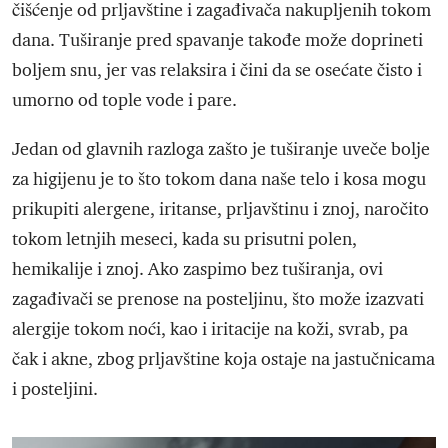
čišćenje od prljavštine i zagađivača nakupljenih tokom
dana. Tuširanje pred spavanje takođe može doprineti
boljem snu, jer vas relaksira i čini da se osećate čisto i
umorno od tople vode i pare.
Jedan od glavnih razloga zašto je tuširanje uveče bolje
za higijenu je to što tokom dana naše telo i kosa mogu
prikupiti alergene, iritanse, prljavštinu i znoj, naročito
tokom letnjih meseci, kada su prisutni polen,
hemikalije i znoj. Ako zaspimo bez tuširanja, ovi
zagađivači se prenose na posteljinu, što može izazvati
alergije tokom noći, kao i iritacije na koži, svrab, pa
čak i akne, zbog prljavštine koja ostaje na jastučnicama
i posteljini.