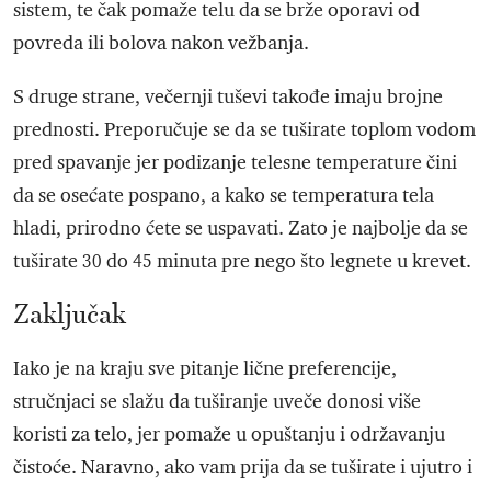
sistem, te čak pomaže telu da se brže oporavi od
povreda ili bolova nakon vežbanja.
S druge strane, večernji tuševi takođe imaju brojne
prednosti. Preporučuje se da se tuširate toplom vodom
pred spavanje jer podizanje telesne temperature čini
da se osećate pospano, a kako se temperatura tela
hladi, prirodno ćete se uspavati. Zato je najbolje da se
tuširate 30 do 45 minuta pre nego što legnete u krevet.
Zaključak
Iako je na kraju sve pitanje lične preferencije,
stručnjaci se slažu da tuširanje uveče donosi više
koristi za telo, jer pomaže u opuštanju i održavanju
čistoće. Naravno, ako vam prija da se tuširate i ujutro i