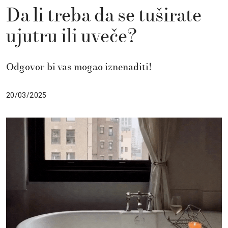
Da li treba da se tuširate
ujutru ili uveče?
Odgovor bi vas mogao iznenaditi!
20/03/2025