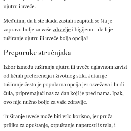
ujutru i uveče.
Međutim, da li ste ikada zastali i zapitali se šta je
zapravo bolje za vaše
zdravlje
i higijenu – da li je
tuširanje ujutru ili uveče bolja opcija?
Preporuke stručnjaka
Izbor između tuširanja ujutru ili uveče uglavnom zavisi
od ličnih preferencija i životnog stila. Jutarnje
tuširanje često je popularna opcija jer osvežava i budi
čula, pripremajući nas za dan koji je pred nama. Ipak,
ovo nije nužno bolje za vaše zdravlje.
Tuširanje uveče može biti vrlo korisno, jer pruža
priliku za opuštanje, otpuštanje napetosti iz tela, i