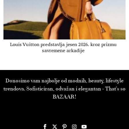
Louis Vuitton predstavlja jesen 2026. kroz prizmu
savremene arkadije
Donosimo vam najbolje od modnih, beauty, lifestyle
trendova. Sofisticiran, odvažan i elegantan - That’s so
BAZAAR!