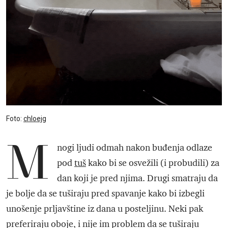
Foto:
chloejg
M
nogi ljudi odmah nakon buđenja odlaze
pod
tuš
kako bi se osvežili (i probudili) za
dan koji je pred njima. Drugi smatraju da
je bolje da se tuširaju pred spavanje kako bi izbegli
unošenje prljavštine iz dana u posteljinu. Neki pak
preferiraju oboje, i nije im problem da se tuširaju