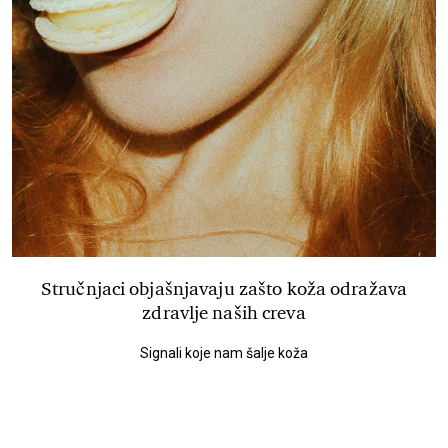
Stručnjaci objašnjavaju zašto koža odražava
zdravlje naših creva
Signali koje nam šalje koža