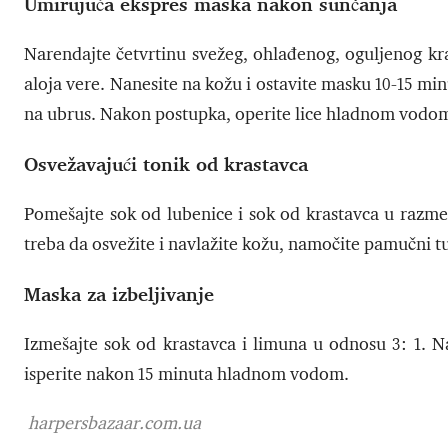
Umirujuća ekspres maska nakon sunčanja
Narendajte četvrtinu svežeg, ohlađenog, oguljenog kr
aloja vere. Nanesite na kožu i ostavite masku 10-15 minu
na ubrus. Nakon postupka, operite lice hladnom vodom
Osvežavajući tonik od krastavca
Pomešajte sok od lubenice i sok od krastavca u razmeri
treba da osvežite i navlažite kožu, namočite pamučni tufe
Maska za izbeljivanje
Izmešajte sok od krastavca i limuna u odnosu 3: 1. 
isperite nakon 15 minuta hladnom vodom.
harpersbazaar.com.ua