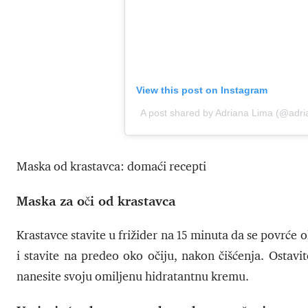
View this post on Instagram
A post shared by Adriana Lima (@adri
Maska od krastavca: domaći recepti
Maska za oči od krastavca
Krastavce stavite u frižider na 15 minuta da se povrće
i stavite na predeo oko očiju, nakon čišćenja. Ostav
nanesite svoju omiljenu hidratantnu kremu.