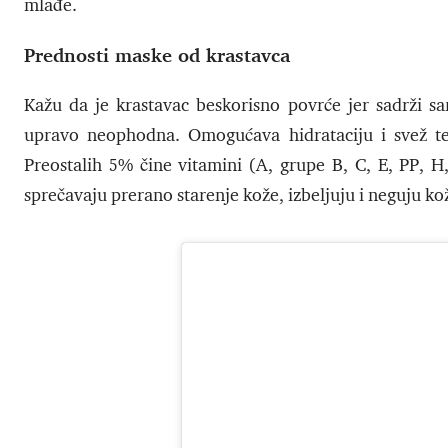
mlađe.
Prednosti maske od krastavca
Kažu da je krastavac beskorisno povrće jer sadrži s
upravo neophodna. Omogućava hidrataciju i svež te
Preostalih 5% čine vitamini (A, grupe B, C, E, PP, H,
sprečavaju prerano starenje kože, izbeljuju i neguju ko