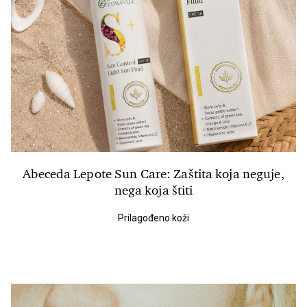
Abeceda Lepote Sun Care: Zaštita koja neguje,
nega koja štiti
Prilagođeno koži