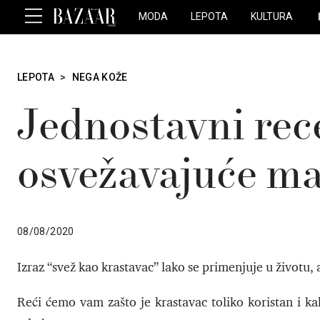
MODA
LEPOTA
KULTURA
LEPOTA
>
NEGA KOŽE
Jednostavni rec
osvežavajuće ma
08/08/2020
Izraz “svež kao krastavac” lako se primenjuje u životu,
Reći ćemo vam zašto je krastavac toliko koristan i ka