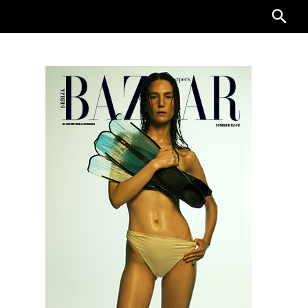
Searc
for: