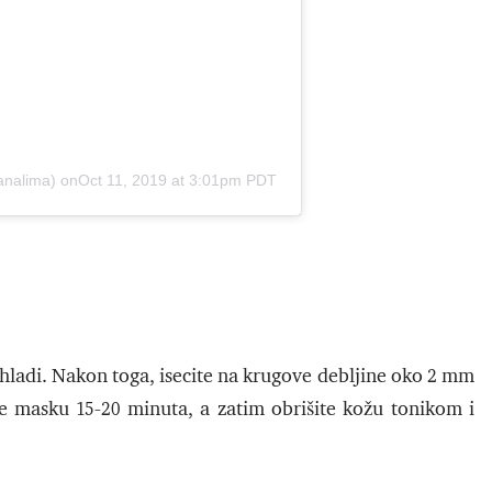
analima)
onOct 11, 2019 at 3:01pm PDT
 ohladi. Nakon toga, isecite na krugove debljine oko 2 mm
ite masku 15-20 minuta, a zatim obrišite kožu tonikom i