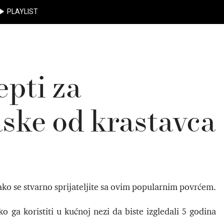
PLAYLIST
epti za
ske od krastavca
 ako se stvarno sprijateljite sa ovim popularnim povrćem.
ko ga koristiti u kućnoj nezi da biste izgledali 5 godina