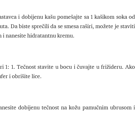
astavca i dobijenu kašu pomešajte sa 1 kašikom soka od
ta. Da biste sprečili da se smesa raširi, možete je staviti
 i nanesite hidratantnu kremu.
 1: 1. Tečnost stavite u bocu i čuvajte u frižideru. Ako
r i obrišite lice.
Nanesite dobijenu tečnost na kožu pamučnim ubrusom i