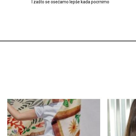
I zašto se osećamo lepše kada pocrnimo