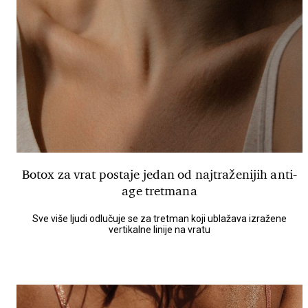
Botox za vrat postaje jedan od najtraženijih anti-
age tretmana
Sve više ljudi odlučuje se za tretman koji ublažava izražene
vertikalne linije na vratu