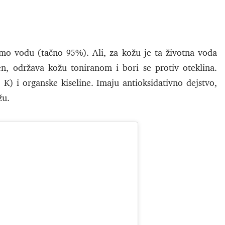
amo vodu (tačno 95%). Ali, za kožu je ta životna voda
n, održava kožu toniranom i bori se protiv oteklina.
 K) i organske kiseline. Imaju antioksidativno dejstvo,
žu.