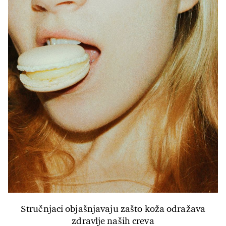
Stručnjaci objašnjavaju zašto koža odražava
zdravlje naših creva