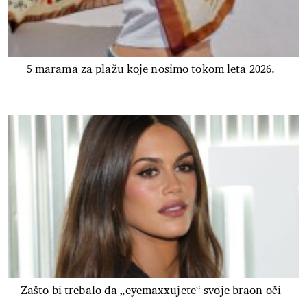
5 marama za plažu koje nosimo tokom leta 2026.
Zašto bi trebalo da „eyemaxxujete“ svoje braon oči