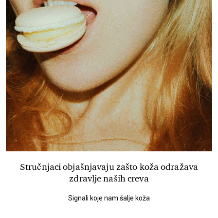
Stručnjaci objašnjavaju zašto koža odražava
zdravlje naših creva
Signali koje nam šalje koža