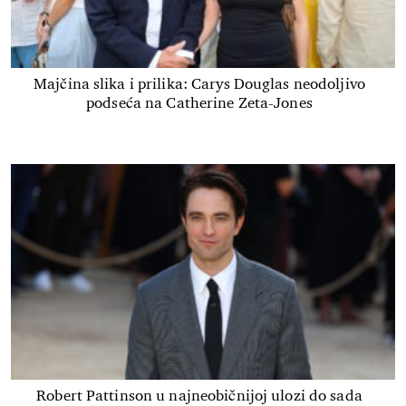
Majčina slika i prilika: Carys Douglas neodoljivo
podseća na Catherine Zeta-Jones
Robert Pattinson u najneobičnijoj ulozi do sada