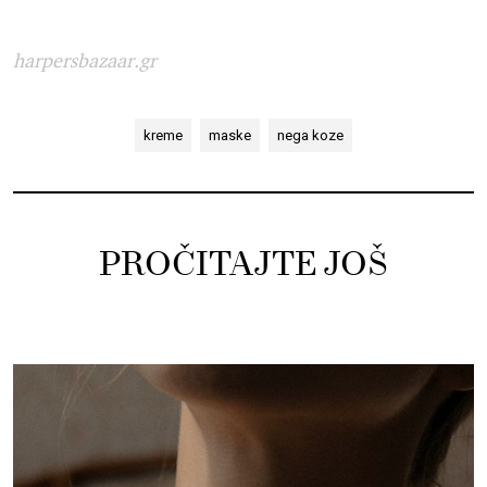
harpersbazaar.gr
kreme
maske
nega koze
PROČITAJTE JOŠ