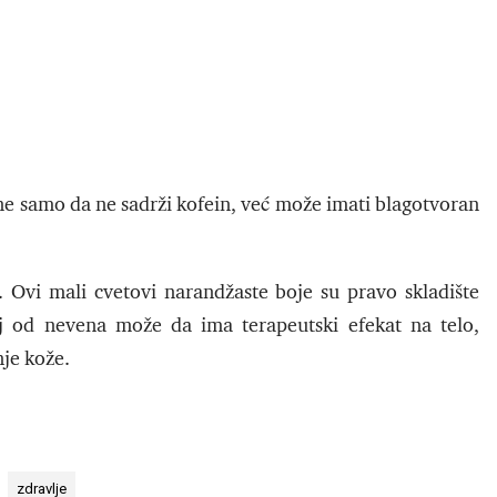
e ne samo da ne sadrži kofein, već može imati blagotvoran
. Ovi mali cvetovi narandžaste boje su pravo skladište
 od nevena može da ima terapeutski efekat na telo,
nje kože.
zdravlje