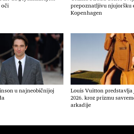
 oči
prepoznatljivu njujoršku 
Kopenhagen
inson u najneobičnijoj
Louis Vuitton predstavlja
da
2026. kroz prizmu savre
arkadije