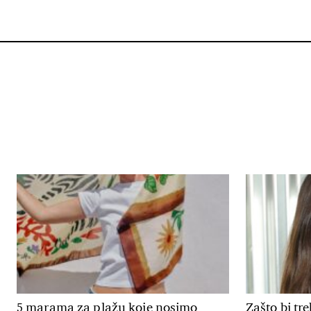
5 marama za plažu koje nosimo
Zašto bi tr