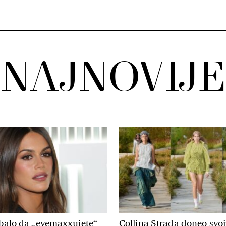
NAJNOVIJE
ebalo da „eyemaxxujete“
Collina Strada doneo svo