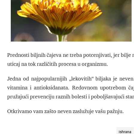
Prednosti biljnih čajeva ne treba potcenjivati, jer bilj
uticaj na tok različitih procesa u organizmu.
Jedna od najpopularnijih „lekovitih“ biljaka je neven
vitamina i antioksidanata. Redovnom upotrebom čaj
pružajući prevenciju raznih bolesti i poboljšavajući sta
Otkrivamo vam zašto neven zaslužuje vašu pažnju.
ishrana