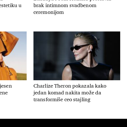
estetiku u
brak intimnom svadbenom
ceremonijom
 jesen
Charlize Theron pokazala kako
mene
jedan komad nakita može da
transformiše ceo stajling