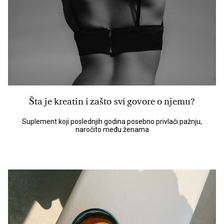
Šta je kreatin i zašto svi govore o njemu?
Suplement koji poslednjih godina posebno privlači pažnju,
naročito među ženama