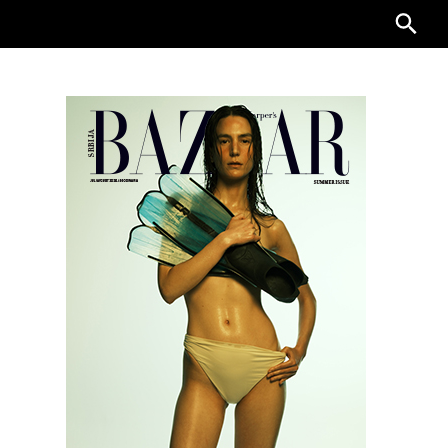
Searc
for: