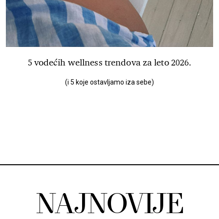
5 vodećih wellness trendova za leto 2026.
(i 5 koje ostavljamo iza sebe)
NAJNOVIJE