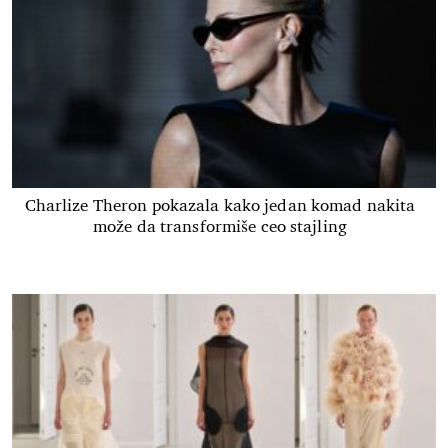
Charlize Theron pokazala kako jedan komad nakita
može da transformiše ceo stajling