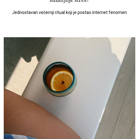
smanjuje stres?
Jednostavan večernji ritual koji je postao internet fenomen