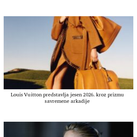
Louis Vuitton predstavlja jesen 2026. kroz prizmu
savremene arkadije