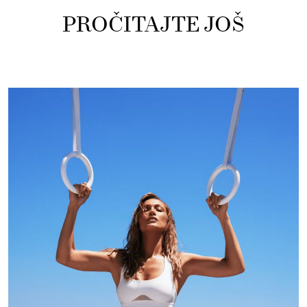
PROČITAJTE JOŠ