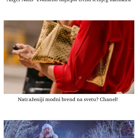
Natraženiji modni brend na svetu? Chanel!