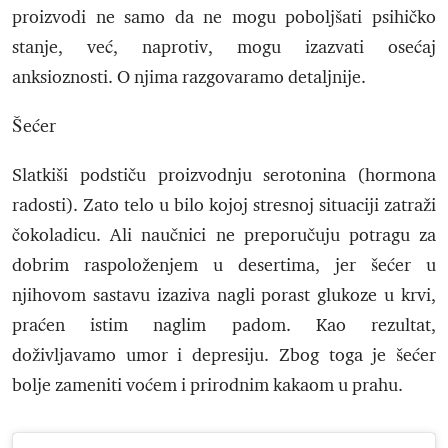
proizvodi ne samo da ne mogu poboljšati psihičko
stanje, već, naprotiv, mogu izazvati osećaj
anksioznosti. O njima razgovaramo detaljnije.
Šećer
Slatkiši podstiču proizvodnju serotonina (hormona
radosti). Zato telo u bilo kojoj stresnoj situaciji zatraži
čokoladicu. Ali naučnici ne preporučuju potragu za
dobrim raspoloženjem u desertima, jer šećer u
njihovom sastavu izaziva nagli porast glukoze u krvi,
praćen istim naglim padom. Kao rezultat,
doživljavamo umor i depresiju. Zbog toga je šećer
bolje zameniti voćem i prirodnim kakaom u prahu.