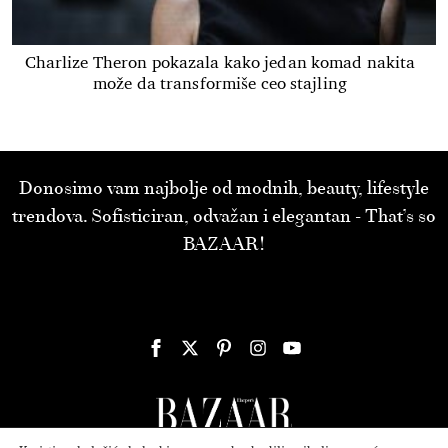
Charlize Theron pokazala kako jedan komad nakita
može da transformiše ceo stajling
Donosimo vam najbolje od modnih, beauty, lifestyle
trendova. Sofisticiran, odvažan i elegantan - That’s so
BAZAAR!