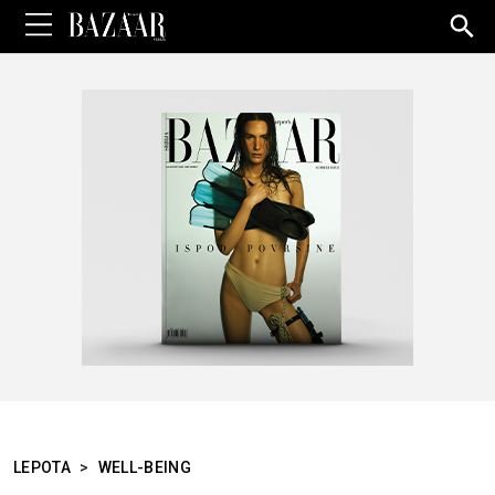
Sea
for:
LEPOTA
>
WELL-BEING