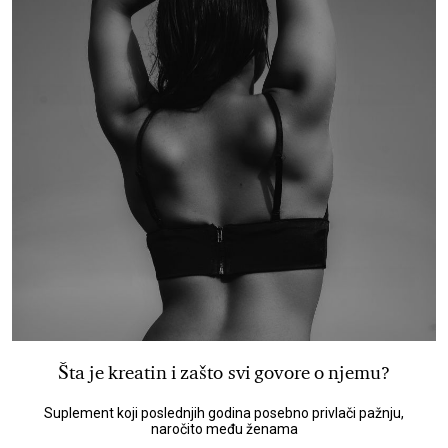
Šta je kreatin i zašto svi govore o njemu?
Suplement koji poslednjih godina posebno privlači pažnju,
naročito među ženama