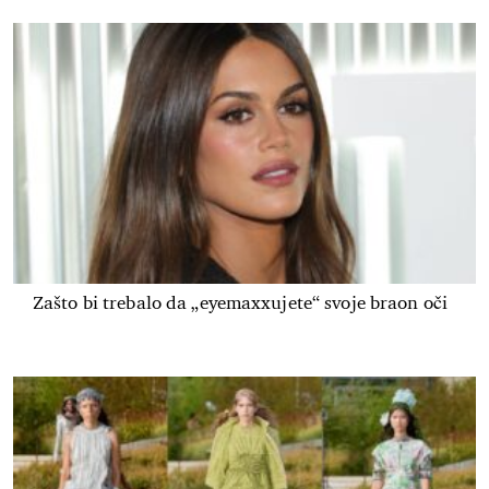
Zašto bi trebalo da „eyemaxxujete“ svoje braon oči