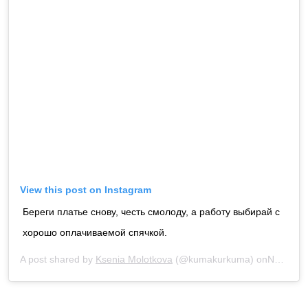
View this post on Instagram
Береги платье снову, честь смолоду, а работу выбирай с
хорошо оплачиваемой спячкой.
A post shared by
Ksenia Molotkova
(@kumakurkuma) onNov 25, 2019 at 11:03pm PST