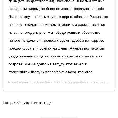
день (что на фотографии), заселились в новый отель с
шикарным видом, но было немного прохладно, а небо
было затянуто толстым слоем серых облаков. Решив, что
все равно ничего не можем изменить и расстраиваться
из-за непогоды глупо, мы твёрдо решили абсолютно
ничего не делать и провести время вдвоём на террасе,
поедая фрукты и болтая ни о чем. А через полчаса мы
увидели начало одного из самых красивых закатов на
острове! Я ещё долго не забуду этот вечер ♥️
#adventurewithenyrik #anastasiavolkova_mallorca
A post shared by
Anastasia Volkova
(@anastasia_volkova) onOct 11, 2019 at 1:39am PDT
harpersbazaar.com.ua/