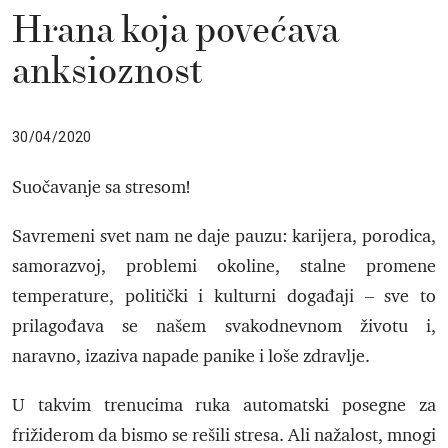
Hrana koja povećava
anksioznost
30/04/2020
Suočavanje sa stresom!
Savremeni svet nam ne daje pauzu: karijera, porodica,
samorazvoj, problemi okoline, stalne promene
temperature, politički i kulturni događaji – sve to
prilagođava se našem svakodnevnom životu i,
naravno, izaziva napade panike i loše zdravlje.
U takvim trenucima ruka automatski posegne za
frižiderom da bismo se rešili stresa. Ali nažalost, mnogi