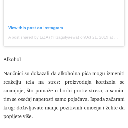
View this post on Instagram
A post shared by LíZA (@lizagulyaewa)
onOct 21, 2019 at 3:55am PDT
Alkohol
Naučnici su dokazali da alkoholna pića mogu izmeniti
reakciju tela na stres: proizvodnja kortizola se
smanjuje, što pomaže u borbi protiv stresa, a samim
tim se osećaj napetosti samo pojačava. Ispada začarani
krug: doživljavate manje pozitivnih emocija i želite da
popijete više.