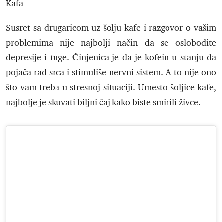
Kafa
Susret sa drugaricom uz šolju kafe i razgovor o vašim
problemima nije najbolji način da se oslobodite
depresije i tuge. Činjenica je da je kofein u stanju da
pojača rad srca i stimuliše nervni sistem. A to nije ono
što vam treba u stresnoj situaciji. Umesto šoljice kafe,
najbolje je skuvati biljni čaj kako biste smirili živce.