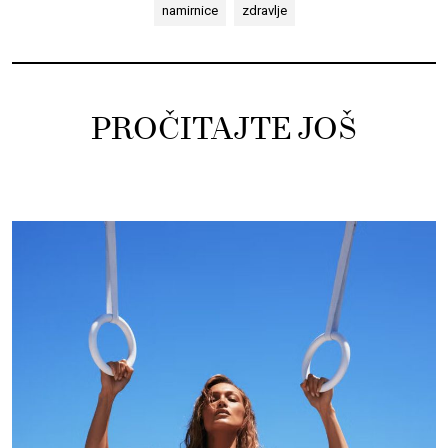
namirnice
zdravlje
PROČITAJTE JOŠ