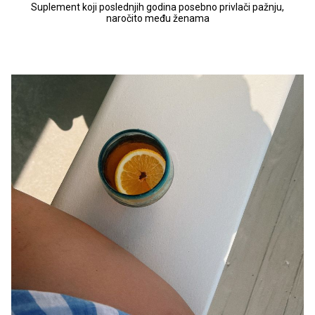
Suplement koji poslednjih godina posebno privlači pažnju,
naročito među ženama