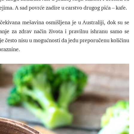
ejima. A sad povrće zadire u carstvo drugog pića – kafe.
ekivana mešavina osmišljena je u Australiji, dok su se
nje za zdrav način života i pravilnu ishranu samo se
alje često nisu u mogućnosti da jedu preporučenu količinu
 praznine.