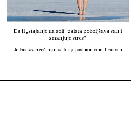
Da li „stajanje na soli“ zaista poboljšava san i
smanjuje stres?
Jednostavan večernji ritual koji je postao internet fenomen