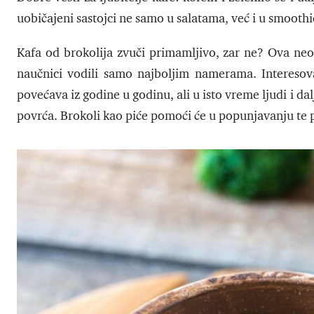
uobičajeni sastojci ne samo u salatama, već i u smoothi
Kafa od brokolija zvuči primamljivo, zar ne? Ova neoč
naučnici vodili samo najboljim namerama. Interesova
povećava iz godine u godinu, ali u isto vreme ljudi i d
povrća. Brokoli kao piće pomoći će u popunjavanju te