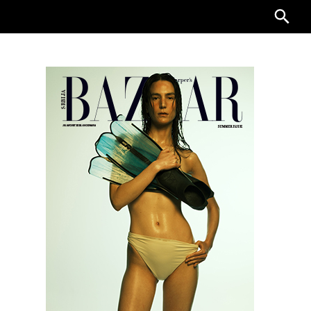
Searc
for: