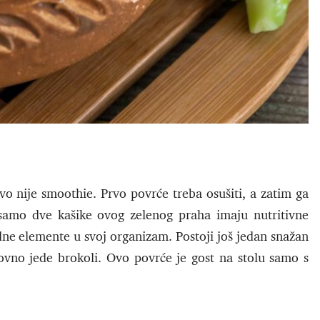
vo nije smoothie. Prvo povrće treba osušiti, a zatim ga
, samo dve kašike ovog zelenog praha imaju nutritivne
e elemente u svoj organizam. Postoji još jedan snažan
vno jede brokoli. Ovo povrće je gost na stolu samo s