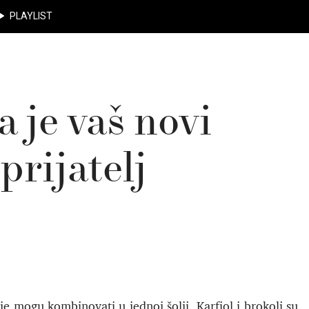
PLAYLIST
a je vaš novi
 prijatelj
alje mogu kombinovati u jednoj šolji. Karfiol i brokoli su