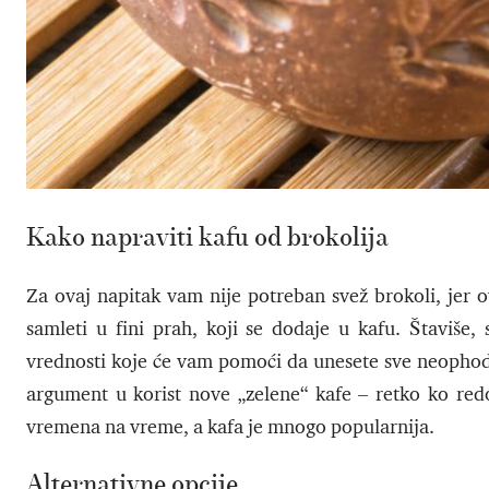
Kako napraviti kafu od brokolija
Za ovaj napitak vam nije potreban svež brokoli, jer o
samleti u fini prah, koji se dodaje u kafu. Štaviše
vrednosti koje će vam pomoći da unesete sve neophodn
argument u korist nove „zelene“ kafe – retko ko redo
vremena na vreme, a kafa je mnogo popularnija.
Alternativne opcije