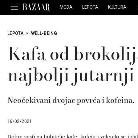
MODA
LEPOTA
KULTURA
LEPOTA
>
WELL-BEING
Kafa od brokolij
najbolji jutarnji
Neočekivani dvojac povrća i kofeina.
16/02/2021
Dobre vesti za ljubitelje kafe: kofein i zelenilo se i d