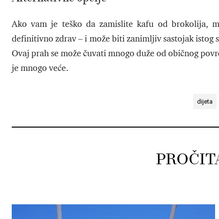
Ako vam je teško da zamislite kafu od brokolija, m
definitivno zdrav – i može biti zanimljiv sastojak isto
Ovaj prah se može čuvati mnogo duže od običnog povrć
je mnogo veće.
dijeta
PROČIT