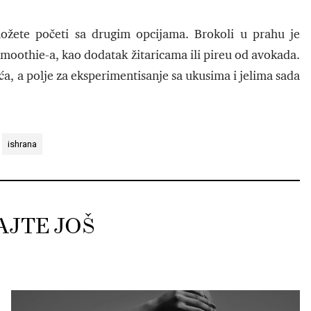
ožete početi sa drugim opcijama. Brokoli u prahu je
g smoothie-a, kao dodatak žitaricama ili pireu od avokada.
a, a polje za eksperimentisanje sa ukusima i jelima sada
ishrana
AJTE JOŠ