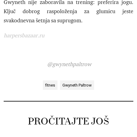
Gwyneth nije zaboravila na trening: preferira jogu.
Ključ dobrog raspoloženja za glumicu jeste
svakodnevna šetnja sa suprugom.
harpersbazaar.ru
@gwynethpaltrow
fitnes
Gwyneth Paltrow
PROČITAJTE JOŠ