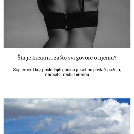
Šta je kreatin i zašto svi govore o njemu?
Suplement koji poslednjih godina posebno privlači pažnju,
naročito među ženama