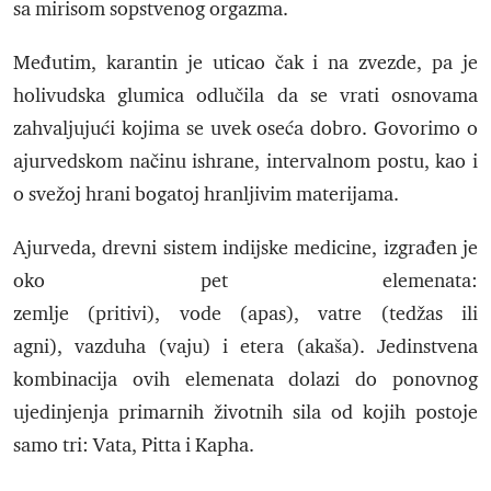
sa mirisom sopstvenog orgazma.
Međutim, karantin je uticao čak i na zvezde, pa je
holivudska glumica odlučila da se vrati osnovama
zahvaljujući kojima se uvek oseća dobro. Govorimo o
ajurvedskom načinu ishrane, intervalnom postu, kao i
o svežoj hrani bogatoj hranljivim materijama.
Ajurveda, drevni sistem indijske medicine, izgrađen je
oko pet elemenata:
zemlje (pritivi), vode (apas), vatre (tedžas ili
agni), vazduha (vaju) i etera (akaša). Jedinstvena
kombinacija ovih elemenata dolazi do ponovnog
ujedinjenja primarnih životnih sila od kojih postoje
samo tri: Vata, Pitta i Kapha.