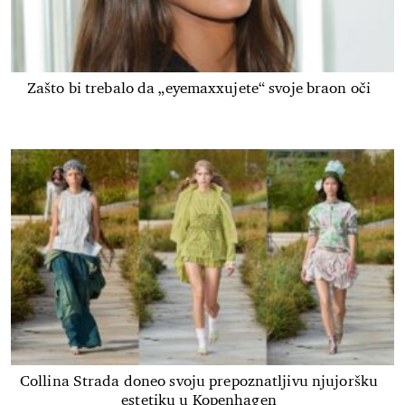
Zašto bi trebalo da „eyemaxxujete“ svoje braon oči
Collina Strada doneo svoju prepoznatljivu njujoršku
estetiku u Kopenhagen