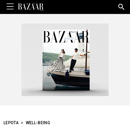
Sea
for:
LEPOTA
>
WELL-BEING