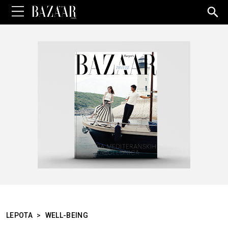
Sea
for:
LEPOTA
>
WELL-BEING