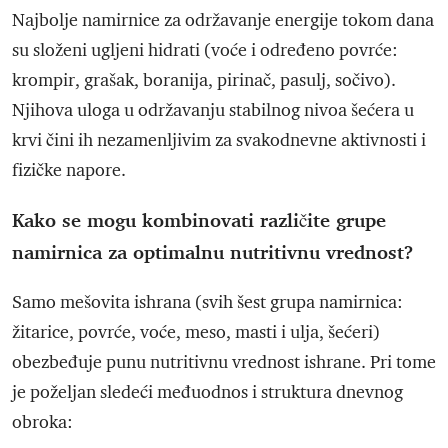
Najbolje namirnice za održavanje energije tokom dana
su složeni ugljeni hidrati (voće i određeno povrće:
krompir, grašak, boranija, pirinač, pasulj, sočivo).
Njihova uloga u održavanju stabilnog nivoa šećera u
krvi čini ih nezamenljivim za svakodnevne aktivnosti i
fizičke napore.
Kako se mogu kombinovati različite grupe
namirnica za optimalnu nutritivnu vrednost?
Samo mešovita ishrana (svih šest grupa namirnica:
žitarice, povrće, voće, meso, masti i ulja, šećeri)
obezbeđuje punu nutritivnu vrednost ishrane. Pri tome
je poželjan sledeći međuodnos i struktura dnevnog
obroka: