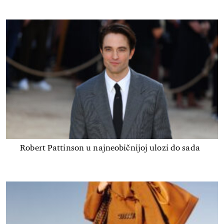
Robert Pattinson u najneobičnijoj ulozi do sada