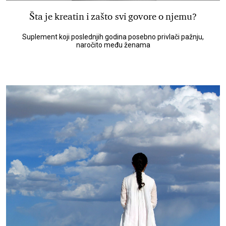
Šta je kreatin i zašto svi govore o njemu?
Suplement koji poslednjih godina posebno privlači pažnju,
naročito među ženama