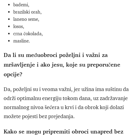
bademi,
brazilski orah,
laneno seme,
losos,
crna čokolada,
masline.
Da li su međuobroci poželjni i važni za
mršavljenje i ako jesu, koje su preporučene
opcije?
Da, poželjni su i veoma važni, jer užina ima suštinu da
održi optimalnu energiju tokom dana, uz zadržavanje
normalnog nivoa šećera u krvi i da obrok koji dolazi
možete pojesti bez prejedanja.
Kako se mogu pripremiti obroci unapred bez