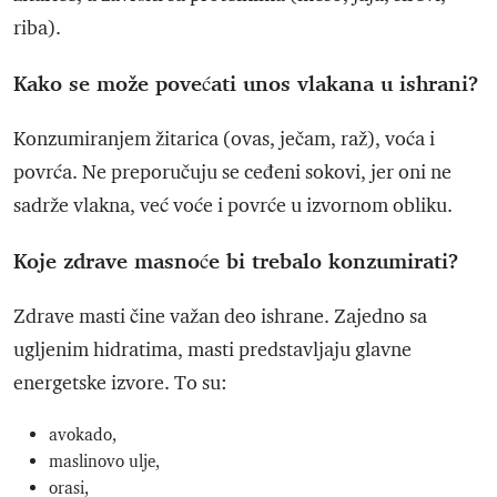
riba).
Kako se može povećati unos vlakana u ishrani?
Konzumiranjem žitarica (ovas, ječam, raž), voća i
povrća. Ne preporučuju se ceđeni sokovi, jer oni ne
sadrže vlakna, već voće i povrće u izvornom obliku.
Koje zdrave masnoće bi trebalo konzumirati?
Zdrave masti čine važan deo ishrane. Zajedno sa
ugljenim hidratima, masti predstavljaju glavne
energetske izvore. To su:
avokado,
maslinovo ulje,
orasi,