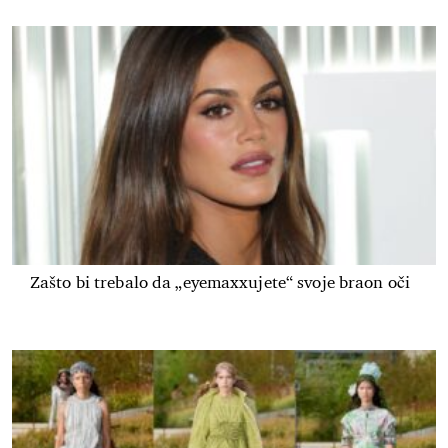
Zašto bi trebalo da „eyemaxxujete“ svoje braon oči