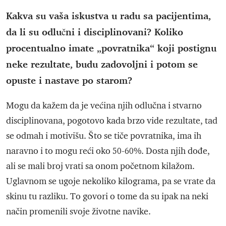
Kakva su vaša iskustva u radu sa pacijentima,
da li su odlučni i disciplinovani? Koliko
procentualno imate „povratnika“ koji postignu
neke rezultate, budu zadovoljni i potom se
opuste i nastave po starom?
Mogu da kažem da je većina njih odlučna i stvarno
disciplinovana, pogotovo kada brzo vide rezultate, tad
se odmah i motivišu. Što se tiče povratnika, ima ih
naravno i to mogu reći oko 50-60%. Dosta njih dođe,
ali se mali broj vrati sa onom početnom kilažom.
Uglavnom se ugoje nekoliko kilograma, pa se vrate da
skinu tu razliku. To govori o tome da su ipak na neki
način promenili svoje životne navike.