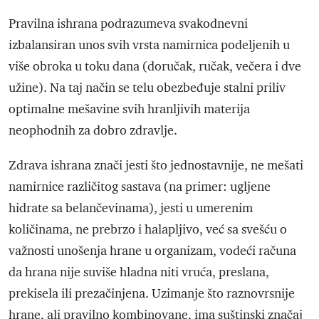
Pravilna ishrana podrazumeva svakodnevni
izbalansiran unos svih vrsta namirnica podeljenih u
više obroka u toku dana (doručak, ručak, večera i dve
užine). Na taj način se telu obezbeđuje stalni priliv
optimalne mešavine svih hranljivih materija
neophodnih za dobro zdravlje.
Zdrava ishrana znači jesti što jednostavnije, ne mešati
namirnice različitog sastava (na primer: ugljene
hidrate sa belančevinama), jesti u umerenim
količinama, ne prebrzo i halapljivo, već sa svešću o
važnosti unošenja hrane u organizam, vodeći računa
da hrana nije suviše hladna niti vruća, preslana,
prekisela ili prezačinjena. Uzimanje što raznovrsnije
hrane, ali pravilno kombinovane, ima suštinski značaj