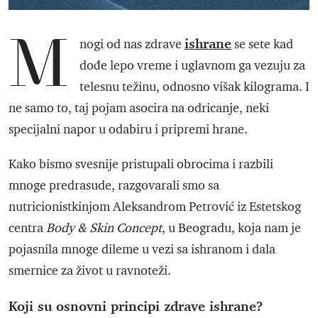
M
ishrane
nogi od nas zdrave
se sete kad
dođe lepo vreme i uglavnom ga vezuju za
telesnu težinu, odnosno višak kilograma. I
ne samo to, taj pojam asocira na odricanje, neki
specijalni napor u odabiru i pripremi hrane.
Kako bismo svesnije pristupali obrocima i razbili
mnoge predrasude, razgovarali smo sa
nutricionistkinjom Aleksandrom Petrović iz Estetskog
centra
Body & Skin Concept
, u Beogradu, koja nam je
pojasnila mnoge dileme u vezi sa ishranom i dala
smernice za život u ravnoteži.
Koji su osnovni principi zdrave ishrane?