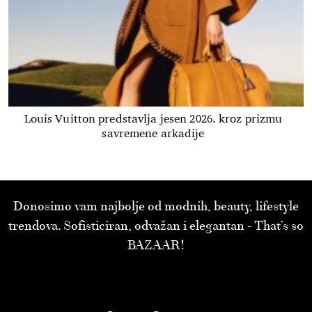
Louis Vuitton predstavlja jesen 2026. kroz prizmu
savremene arkadije
Donosimo vam najbolje od modnih, beauty, lifestyle
trendova. Sofisticiran, odvažan i elegantan - That’s so
BAZAAR!