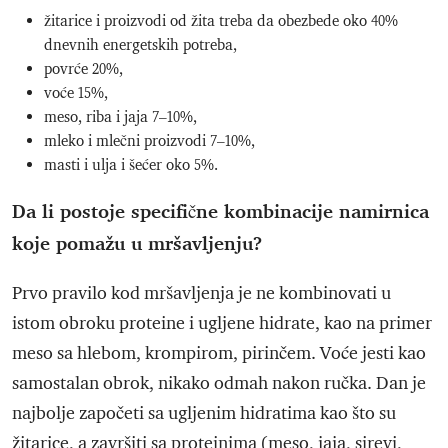
žitarice i proizvodi od žita treba da obezbede oko 40%
dnevnih energetskih potreba,
povrće 20%,
voće 15%,
meso, riba i jaja 7–10%,
mleko i mlečni proizvodi 7–10%,
masti i ulja i šećer oko 5%.
Da li postoje specifične kombinacije namirnica
koje pomažu u mršavljenju?
Prvo pravilo kod mršavljenja je ne kombinovati u
istom obroku proteine i ugljene hidrate, kao na primer
meso sa hlebom, krompirom, pirinčem. Voće jesti kao
samostalan obrok, nikako odmah nakon ručka. Dan je
najbolje započeti sa ugljenim hidratima kao što su
žitarice, a završiti sa proteinima (meso, jaja, sirevi,