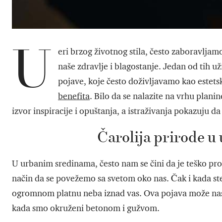
U
eri brzog životnog stila, često zaboravlja
naše zdravlje i blagostanje. Jedan od tih už
pojave, koje često doživljavamo kao estet
benefita
. Bilo da se nalazite na vrhu plan
izvor inspiracije i opuštanja, a istraživanja pokazuju da 
Čarolija prirode 
U urbanim sredinama, često nam se čini da je teško pron
način da se povežemo sa svetom oko nas. Čak i kada st
ogromnom platnu neba iznad vas. Ova pojava može nas p
kada smo okruženi betonom i gužvom.