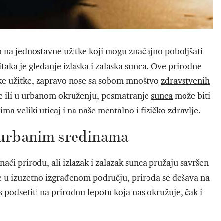
mo na jednostavne užitke koji mogu značajno poboljšati
itaka je gledanje izlaska i zalaska sunca. Ove prirodne
ske užitke, zapravo nose sa sobom mnoštvo
zdravstvenih
ine ili u urbanom okruženju, posmatranje
sunca
može biti
ima veliki uticaj i na naše mentalno i fizičko zdravlje.
u urbanim sredinama
aći prirodu, ali izlazak i zalazak sunca pružaju savršen
e u izuzetno izgrađenom području, priroda se dešava na
odsetiti na prirodnu lepotu koja nas okružuje, čak i