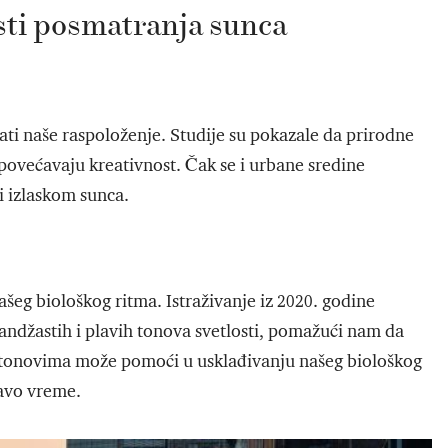
ti posmatranja sunca
ati naše raspoloženje. Studije su pokazale da prirodne
 povećavaju kreativnost. Čak se i urbane sredine
li izlaskom sunca.
ašeg biološkog ritma. Istraživanje iz 2020. godine
andžastih i plavih tonova svetlosti, pomažući nam da
tonovima može pomoći u usklađivanju našeg biološkog
ravo vreme.