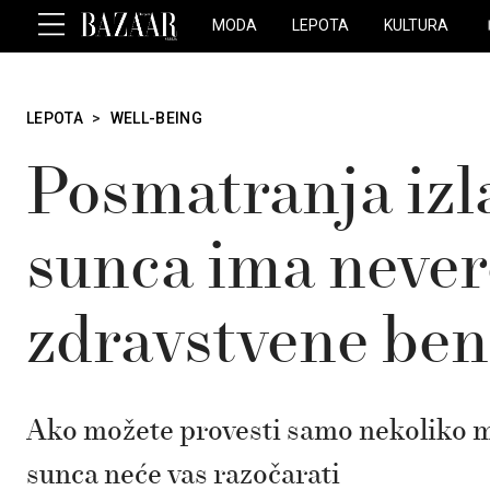
MODA
LEPOTA
KULTURA
LEPOTA
>
WELL-BEING
Posmatranja izla
sunca ima neve
zdravstvene ben
Ako možete provesti samo nekoliko min
sunca neće vas razočarati