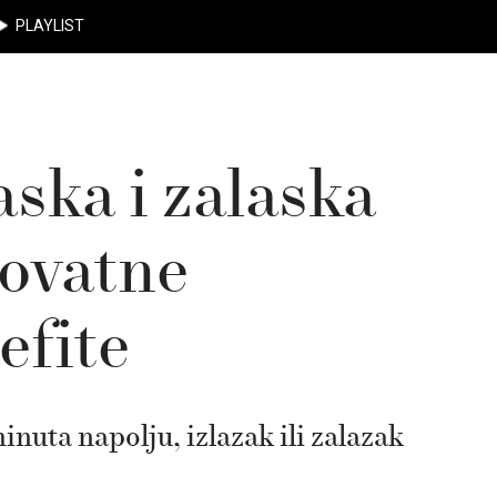
PLAYLIST
ska i zalaska
rovatne
efite
uta napolju, izlazak ili zalazak