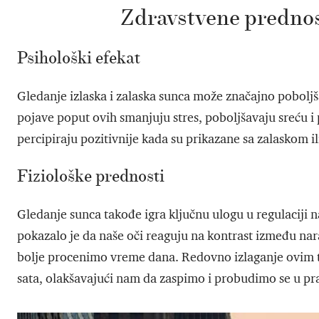
Zdravstvene prednos
Psihološki efekat
Gledanje izlaska i zalaska sunca može značajno poboljš
pojave poput ovih smanjuju stres, poboljšavaju sreću i
percipiraju pozitivnije kada su prikazane sa zalaskom i
Fiziološke prednosti
Gledanje sunca takođe igra ključnu ulogu u regulaciji n
pokazalo je da naše oči reaguju na kontrast između nar
bolje procenimo vreme dana. Redovno izlaganje ovim 
sata, olakšavajući nam da zaspimo i probudimo se u p