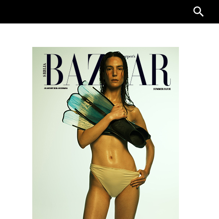
Searc
for: