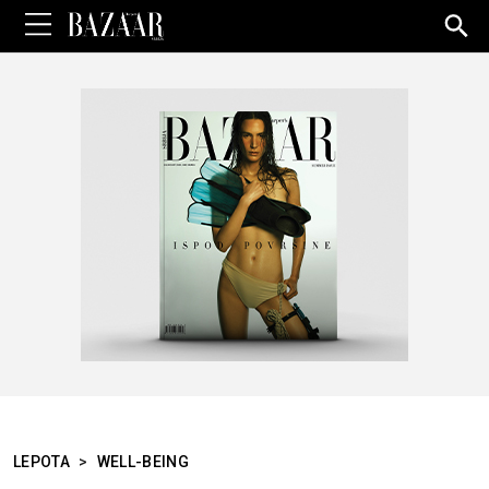
Sea
for:
LEPOTA
>
WELL-BEING