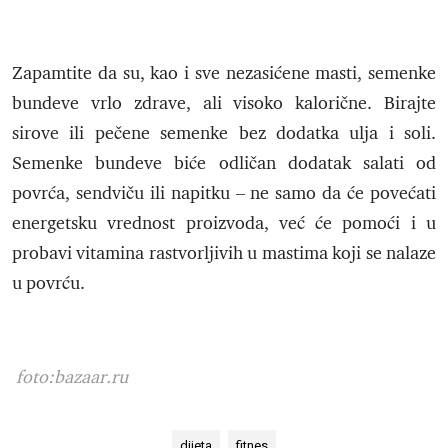
Zapamtite da su, kao i sve nezasićene masti, semenke
bundeve vrlo zdrave, ali visoko kalorične. Birajte
sirove ili pečene semenke bez dodatka ulja i soli.
Semenke bundeve biće odličan dodatak salati od
povrća, sendviču ili napitku – ne samo da će povećati
energetsku vrednost proizvoda, već će pomoći i u
probavi vitamina rastvorljivih u mastima koji se nalaze
u povrću.
foto:bazaar.ru
dijeta
fitnes