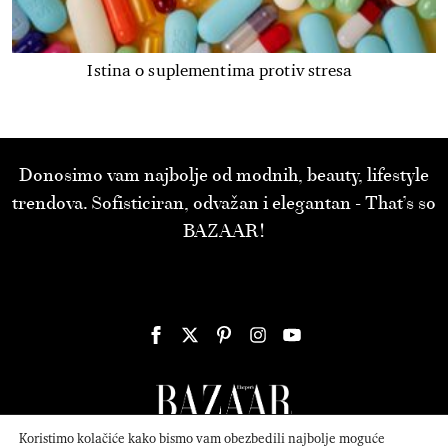
Istina o suplementima protiv stresa
Donosimo vam najbolje od modnih, beauty, lifestyle
trendova. Sofisticiran, odvažan i elegantan - That’s so
BAZAAR!
Koristimo kolačiće kako bismo vam obezbedili najbolje moguće