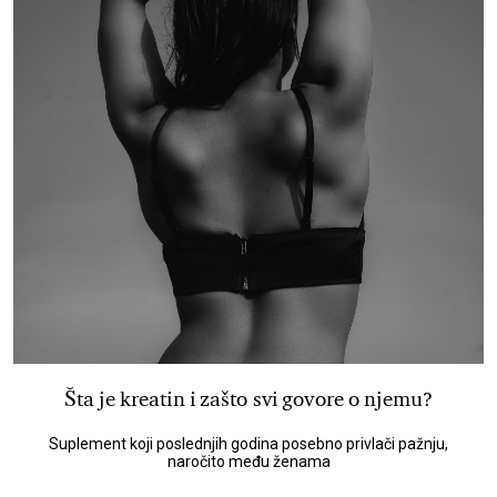
Šta je kreatin i zašto svi govore o njemu?
Suplement koji poslednjih godina posebno privlači pažnju,
naročito među ženama