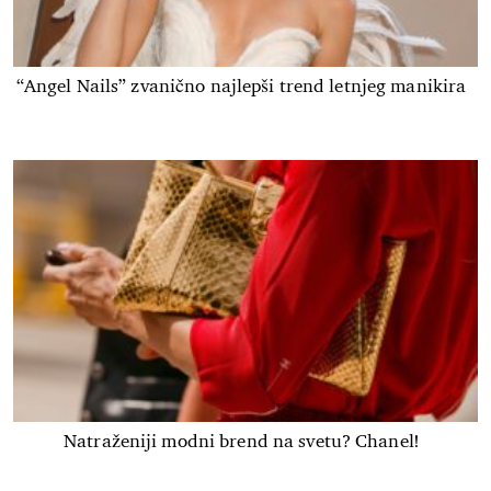
“Angel Nails” zvanično najlepši trend letnjeg manikira
Natraženiji modni brend na svetu? Chanel!