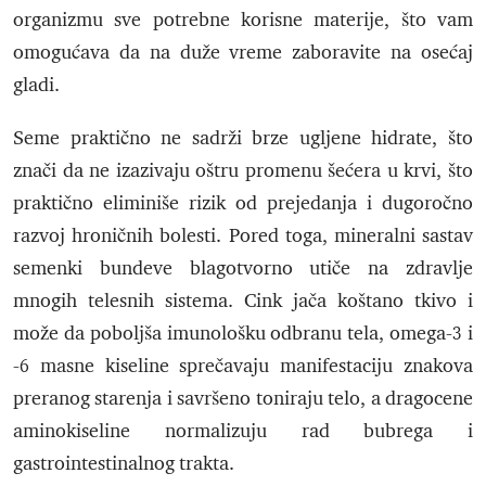
organizmu sve potrebne korisne materije, što vam
omogućava da na duže vreme zaboravite na osećaj
gladi.
Seme praktično ne sadrži brze ugljene hidrate, što
znači da ne izazivaju oštru promenu šećera u krvi, što
praktično eliminiše rizik od prejedanja i dugoročno
razvoj hroničnih bolesti. Pored toga, mineralni sastav
semenki bundeve blagotvorno utiče na zdravlje
mnogih telesnih sistema. Cink jača koštano tkivo i
može da poboljša imunološku odbranu tela, omega-3 i
-6 masne kiseline sprečavaju manifestaciju znakova
preranog starenja i savršeno toniraju telo, a dragocene
aminokiseline normalizuju rad bubrega i
gastrointestinalnog trakta.