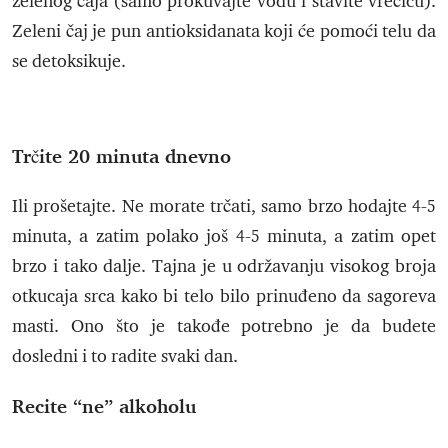
zelenog čaja (samo prokuvajte vodu i stavite vrećicu).
Zeleni čaj je pun antioksidanata koji će pomoći telu da
se detoksikuje.
Trčite 20 minuta dnevno
Ili prošetajte. Ne morate trčati, samo brzo hodajte 4-5
minuta, a zatim polako još 4-5 minuta, a zatim opet
brzo i tako dalje. Tajna je u održavanju visokog broja
otkucaja srca kako bi telo bilo prinuđeno da sagoreva
masti. Ono što je takođe potrebno je da budete
dosledni i to radite svaki dan.
Recite “ne” alkoholu