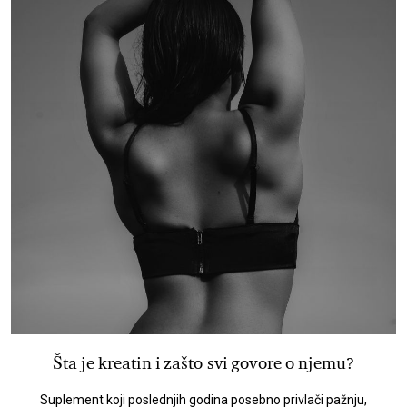
Šta je kreatin i zašto svi govore o njemu?
Suplement koji poslednjih godina posebno privlači pažnju,