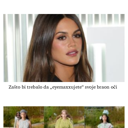
Zašto bi trebalo da „eyemaxxujete“ svoje braon oči