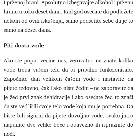
I prženoj hrani. Apsolutno izbegavajte alkohol i prženu
hranu u toku deset dana. Kad god osećate da podležete
nekom od ovih iskušenja, samo podsetite sebe da je to
samo na deset dana.
Piti dosta vode
Ako ste poput većine nas, verovatno ne znate koliko
vode treba vašem telu da bi pravilno funkcionisalo.
Započnite dan velikom čašom vode i nastavite da
pijete redovno, čak i ako niste žedni – ne zaboravite da
je žeđ prvi znak dehidracije i ako osećate žeđ to znači
da ste već lišili svoje telo vode koja mu je potrebna. Da
biste bili sigurni da pijete dovoljno vode, svako jutro
napunite dve velike boce i obavezno ih ispraznite do
noći.