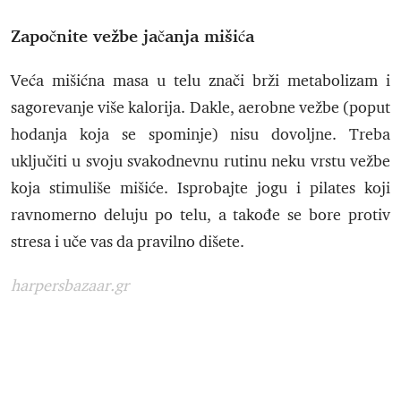
Započnite vežbe jačanja mišića
Veća mišićna masa u telu znači brži metabolizam i
sagorevanje više kalorija. Dakle, aerobne vežbe (poput
hodanja koja se spominje) nisu dovoljne. Treba
uključiti u svoju svakodnevnu rutinu neku vrstu vežbe
koja stimuliše mišiće. Isprobajte jogu i pilates koji
ravnomerno deluju po telu, a takođe se bore protiv
stresa i uče vas da pravilno dišete.
harpersbazaar.gr