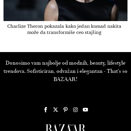
Charlize Theron pokazala kako jedan komad nakita
može da transformiše ceo stajling
Donosimo vam najbolje od modnih, beauty, lifestyle
trendova. Sofisticiran, odvažan i elegantan - That’s so
BAZAAR!