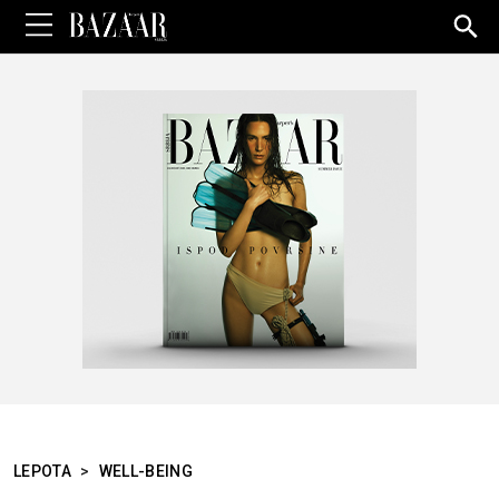
Sea
for:
LEPOTA
>
WELL-BEING