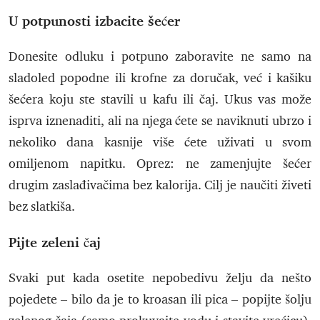
U potpunosti izbacite šećer
Donesite odluku i potpuno zaboravite ne samo na
sladoled popodne ili krofne za doručak, već i kašiku
šećera koju ste stavili u kafu ili čaj. Ukus vas može
isprva iznenaditi, ali na njega ćete se naviknuti ubrzo i
nekoliko dana kasnije više ćete uživati u svom
omiljenom napitku. Oprez: ne zamenjujte šećer
drugim zaslađivačima bez kalorija. Cilj je naučiti živeti
bez slatkiša.
Pijte zeleni čaj
Svaki put kada osetite nepobedivu želju da nešto
pojedete – bilo da je to kroasan ili pica – popijte šolju