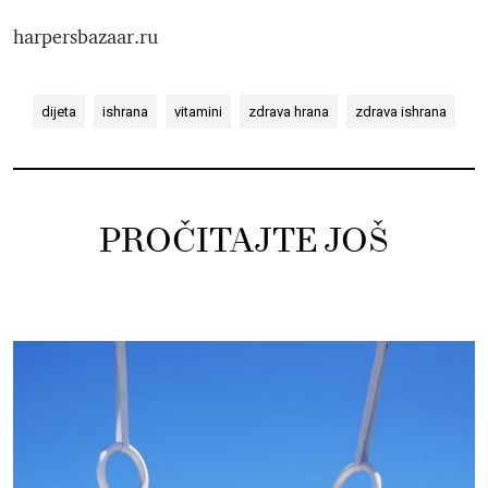
harpersbazaar.ru
dijeta
ishrana
vitamini
zdrava hrana
zdrava ishrana
PROČITAJTE JOŠ