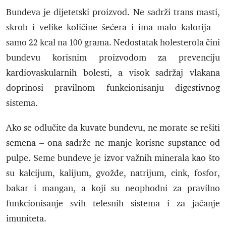
Bundeva je dijetetski proizvod. Ne sadrži trans masti,
skrob i velike količine šećera i ima malo kalorija –
samo 22 kcal na 100 grama. Nedostatak holesterola čini
bundevu korisnim proizvodom za prevenciju
kardiovaskularnih bolesti, a visok sadržaj vlakana
doprinosi pravilnom funkcionisanju digestivnog
sistema.
Ako se odlučite da kuvate bundevu, ne morate se rešiti
semena – ona sadrže ne manje korisne supstance od
pulpe. Seme bundeve je izvor važnih minerala kao što
su kalcijum, kalijum, gvožđe, natrijum, cink, fosfor,
bakar i mangan, a koji su neophodni za pravilno
funkcionisanje svih telesnih sistema i za jačanje
imuniteta.