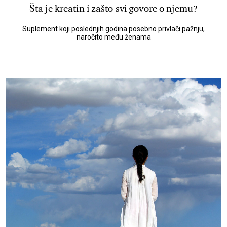
Šta je kreatin i zašto svi govore o njemu?
Suplement koji poslednjih godina posebno privlači pažnju,
naročito među ženama