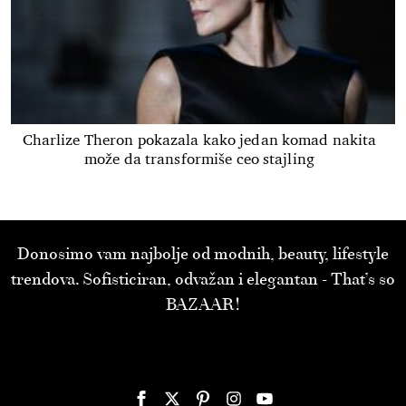
Charlize Theron pokazala kako jedan komad nakita
može da transformiše ceo stajling
Donosimo vam najbolje od modnih, beauty, lifestyle
trendova. Sofisticiran, odvažan i elegantan - That’s so
BAZAAR!