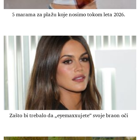
5 marama za plažu koje nosimo tokom leta 2026.
Zašto bi trebalo da „eyemaxxujete“ svoje braon oči