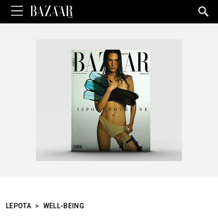
Sea
for:
LEPOTA
>
WELL-BEING