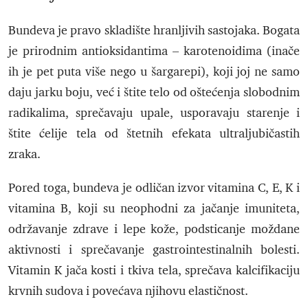
Bundeva je pravo skladište hranljivih sastojaka. Bogata
je prirodnim antioksidantima – karotenoidima (inače
ih je pet puta više nego u šargarepi), koji joj ne samo
daju jarku boju, već i štite telo od oštećenja slobodnim
radikalima, sprečavaju upale, usporavaju starenje i
štite ćelije tela od štetnih efekata ultraljubičastih
zraka.
Pored toga, bundeva je odličan izvor vitamina C, E, K i
vitamina B, koji su neophodni za jačanje imuniteta,
održavanje zdrave i lepe kože, podsticanje moždane
aktivnosti i sprečavanje gastrointestinalnih bolesti.
Vitamin K jača kosti i tkiva tela, sprečava kalcifikaciju
krvnih sudova i povećava njihovu elastičnost.