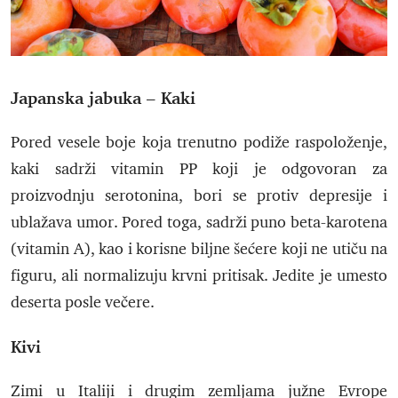
Japanska jabuka – Kaki
Pored vesele boje koja trenutno podiže raspoloženje,
kaki sadrži vitamin PP koji je odgovoran za
proizvodnju serotonina, bori se protiv depresije i
ublažava umor. Pored toga, sadrži puno beta-karotena
(vitamin A), kao i korisne biljne šećere koji ne utiču na
figuru, ali normalizuju krvni pritisak. Jedite je umesto
deserta posle večere.
Kivi
Zimi u Italiji i drugim zemljama južne Evrope