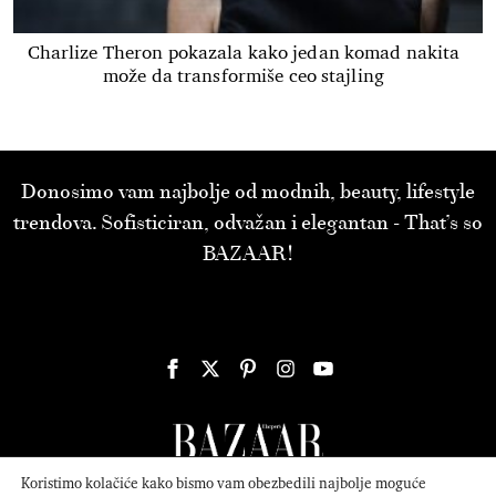
Charlize Theron pokazala kako jedan komad nakita
može da transformiše ceo stajling
Donosimo vam najbolje od modnih, beauty, lifestyle
trendova. Sofisticiran, odvažan i elegantan - That’s so
BAZAAR!
Koristimo kolačiće kako bismo vam obezbedili najbolje moguće