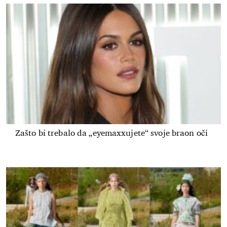
Zašto bi trebalo da „eyemaxxujete“ svoje braon oči