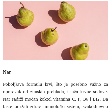
Nar
Poboljšava formulu krvi, što je posebno važno za
oporavak od zimskih prehlada, i jača krvne sudove.
Nar sadrži moćan koktel vitamina C, P, B6 i B12. Da
biste održali zdrav imunološki sistem, svakodnevno