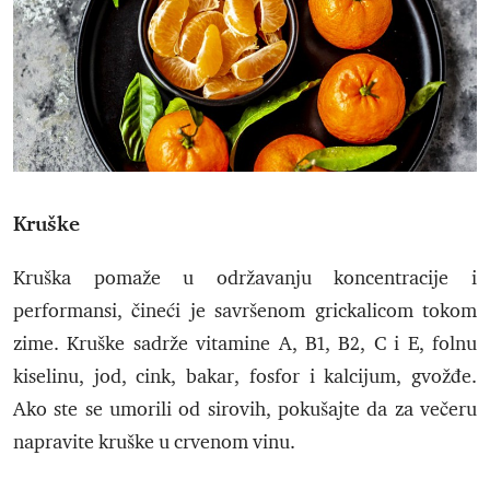
Kruške
Kruška pomaže u održavanju koncentracije i
performansi, čineći je savršenom grickalicom tokom
zime. Kruške sadrže vitamine A, B1, B2, C i E, folnu
kiselinu, jod, cink, bakar, fosfor i kalcijum, gvožđe.
Ako ste se umorili od sirovih, pokušajte da za večeru
napravite kruške u crvenom vinu.