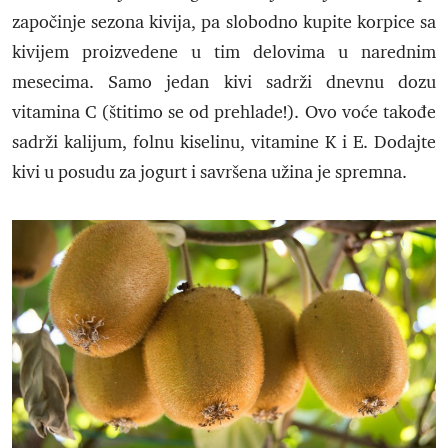
započinje sezona kivija, pa slobodno kupite korpice sa
kivijem proizvedene u tim delovima u narednim
mesecima. Samo jedan kivi sadrži dnevnu dozu
vitamina C (štitimo se od prehlade!). Ovo voće takođe
sadrži kalijum, folnu kiselinu, vitamine K i E. Dodajte
kivi u posudu za jogurt i savršena užina je spremna.