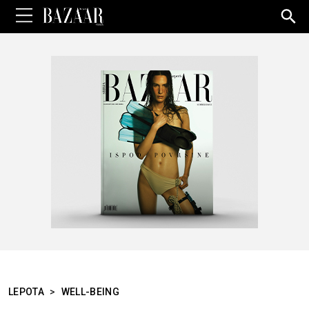
Sea
for:
LEPOTA
>
WELL-BEING