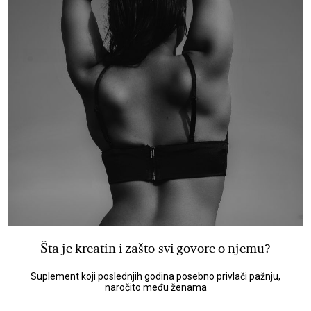
Šta je kreatin i zašto svi govore o njemu?
Suplement koji poslednjih godina posebno privlači pažnju,
naročito među ženama