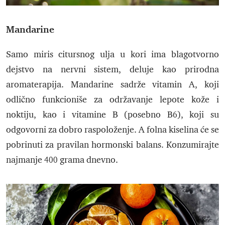
Mandarine
Samo miris citursnog ulja u kori ima blagotvorno
dejstvo na nervni sistem, deluje kao prirodna
aromaterapija. Mandarine sadrže vitamin A, koji
odlično funkcioniše za održavanje lepote kože i
noktiju, kao i vitamine B (posebno B6), koji su
odgovorni za dobro raspoloženje. A folna kiselina će se
pobrinuti za pravilan hormonski balans. Konzumirajte
najmanje 400 grama dnevno.