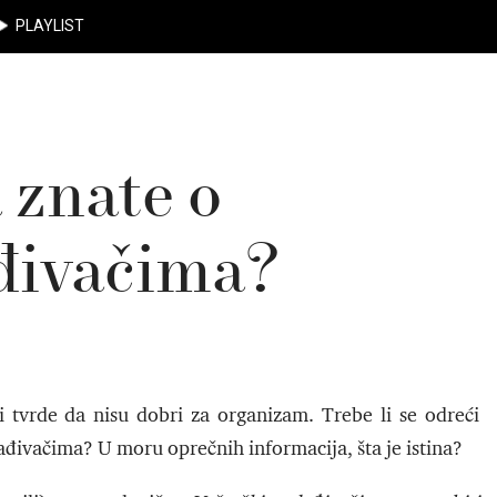
PLAYLIST
a znate o
đivačima?
gi tvrde da nisu dobri za organizam. Trebe li se odreći
ađivačima? U moru oprečnih informacija, šta je istina?