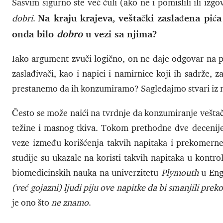
Sasvim sigurno ste već čuli (ako ne i pomislili ili izg
Na kraju krajeva, veštački zaslađena pića
dobri
.
onda bilo
dobro
u vezi sa njima?
Iako argument zvuči logično, on ne daje odgovar na p
zaslađivači, kao i napici i namirnice koji ih sadrže, z
prestanemo da ih konzumiramo? Sagledajmo stvari iz n
Često se može naići na tvrdnje da konzumiranje veštač
težine i masnog tkiva. Tokom prethodne dve decenije, 
veze između korišćenja takvih napitaka i prekomerne t
studije su ukazale na koristi takvih napitaka u kontro
biomedicinskih nauka na univerzitetu
Plymouth
u Eng
(već gojazni) ljudi piju ove napitke da bi smanjili prek
je ono što
ne znamo
.