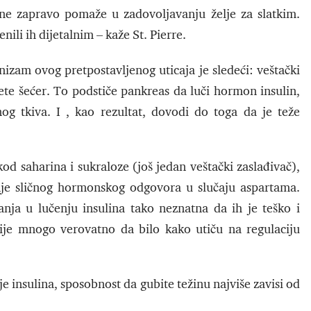
ane zapravo pomaže u zadovoljavanju želje za slatkim.
nili ih dijetalnim – kaže St. Pierre.
zam ovog pretpostavljenog uticaja je sledeći: veštački
te šećer. To podstiče pankreas da luči hormon insulin,
nog tkiva. I , kao rezultat, dovodi do toga da je teže
od saharina i sukraloze (još jedan veštački zaslađivač),
janje sličnog hormonskog odgovora u slučaju aspartama.
ja u lučenju insulina tako neznatna da ih je teško i
ije mnogo verovatno da bilo kako utiču na regulaciju
nje insulina, sposobnost da gubite težinu najviše zavisi od