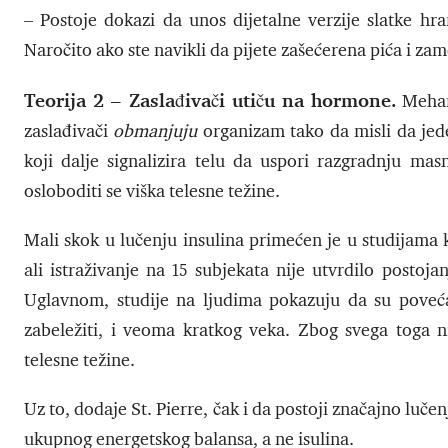
– Postoje dokazi da unos dijetalne verzije slatke hr
Naročito ako ste navikli da pijete zašećerena pića i zame
Teorija 2 – Zaslađivači utiču na hormone.
Mehani
zaslađivači
obmanjuju
organizam tako da misli da jede
koji dalje signalizira telu da uspori razgradnju mas
osloboditi se viška telesne težine.
Mali skok u lučenju insulina primećen je u studijama k
ali istraživanje na 15 subjekata nije utvrdilo posto
Uglavnom, studije na ljudima pokazuju da su povećan
zabeležiti, i veoma kratkog veka. Zbog svega toga n
telesne težine.
Uz to, dodaje St. Pierre, čak i da postoji značajno luče
ukupnog energetskog balansa, a ne isulina.