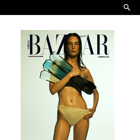
Searc
for: