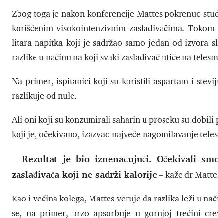
Zbog toga je nakon konferencije Mattes pokrenuo studi
korišćenim visokointenzivnim zaslađivačima. Tokom t
litara napitka koji je sadržao samo jedan od izvora s
razlike u načinu na koji svaki zaslađivač utiče na telesn
Na primer, ispitanici koji su koristili aspartam i stev
razlikuje od nule.
Ali oni koji su konzumirali saharin u proseku su dobili
koji je, očekivano, izazvao najveće nagomilavanje tele
– Rezultat je bio iznenađujući. Očekivali smo
zaslađivača koji ne sadrži kalorije
– kaže dr Matte
Kao i većina kolega, Mattes veruje da razlika leži u 
se, na primer, brzo apsorbuje u gornjoj trećini cr