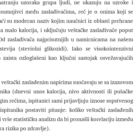
matranju uzoraka grupa ljudi, ne ukazuju na uzroke i
sumnjivci među zaslađivačima, reč je o onima koji se
ači
su moderan naziv kojim naučnici iz oblasti prehrane
 malo kalorija, i uključuju veštačke zaslađivače poput
 Od zaslađivača najprisutnijih u namirnicama na našem
tevija (steviolni glikozidi). Iako se visokointenzivni
 zaista ozloglašeni kao ključni sastojak osvežavajućih
 veštački zaslađenim napicima suočavaju se sa izazovom
ika (dnevni unos kalorija, nivo aktivnosti ili pušačke
gim rečima, ispitanici sami prijavljuju iznose sopstvenog
pitanika postaviti pitanje: koliko veštački zaslađenih
 vrše statističku analizu da bi pronašli korelaciju između
a rizika po zdravlje).