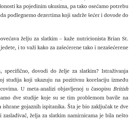
 sklonosti ka pojedinim ukusima, pa tako osećamo potrebu
jim da podlegnemo dezertima koji sadrže šećer i dovode do
ećava želju za slatkim – kaže nutricionista Brian St.
 jedete, i to važi kako za zašećerene tako i nezašećerene
, specifično, dovodi do želje za slatkim? Istraživanja
 studija koji ukazuju na pozitivnu korelaciju između
acovima. U meta-analizi objavljenoj u časopisu
British
i samo dve studije koje su se tim problemom bavile na
 ishrane gojaznih ispitanika. Šta je bio zaključak te dve
i zaslađivač, želja za slatkim namirnicama je bila nešto