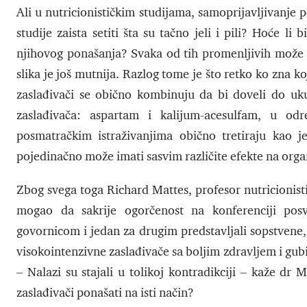
Ali u nutricionističkim studijama, samoprijavljivanje
studije zaista setiti šta su tačno jeli i pili? Hoće li 
njihovog ponašanja? Svaka od tih promenljivih može z
slika je još mutnija. Razlog tome je što retko ko zna 
zaslađivači se obično kombinuju da bi doveli do uku
zaslađivača: aspartam i kalijum-acesulfam, u odr
posmatračkim istraživanjima obično tretiraju kao j
pojedinačno može imati sasvim različite efekte na org
Zbog svega toga Richard Mattes, profesor nutricionist
mogao da sakrije ogorčenost na konferenciji posv
govornicom i jedan za drugim predstavljali sopstvene,
visokointenzivne zaslađivače sa boljim zdravljem i gub
– Nalazi su stajali u tolikoj kontradikciji – kaže dr 
zaslađivači ponašati na isti način?