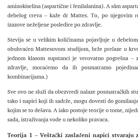
aminokiselina (aspartične i fenilalanina). A sâm aspar
debelog creva – kaže dr Mattes. To, po njegovim r
izazove neželjene posledice po zdravlje.
Stevija se u velikim količinama pojavljuje u debelom 
obuhvaćen Mattesovom studijom, brže prelaze u krvo
jednom klasom supstanci je verovatno pogrešna – za
zdravlje, moraćemo da ih posmatramo pojedinač
kombinacijama.)
Sve ovo ne služi da obezvredi nalaze posmatračkih studi
tako i napici koji ih sadrže, mogu dovesti do gomila
kojim se to dešava. A iako postoje teorije o tome, nije
sada, istraživanja vode u nekoliko pravaca.
Teorija 1 – Veštački zaslađeni napici stvaraju 