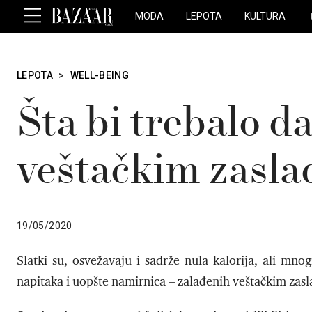
MODA
LEPOTA
KULTURA
LEPOTA
>
WELL-BEING
Šta bi trebalo d
veštačkim zasla
19/05/2020
Slatki su, osvežavaju i sadrže nula kalorija, ali mno
napitaka i uopšte namirnica – zalađenih veštačkim zasl