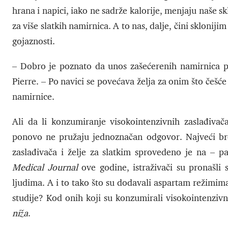
hrana i napici, iako ne sadrže kalorije, menjaju naše
za više slatkih namirnica. A to nas, dalje, čini skloni
gojaznosti.
– Dobro je poznato da unos zašećerenih namirnica pov
Pierre. – Po navici se povećava želja za onim što češće
namirnice.
Ali da li konzumiranje visokointenzivnih zaslađivača
ponovo ne pružaju jednoznačan odgovor. Najveći broj
zaslađivača i želje za slatkim sprovedeno je na – p
Medical Journal
ove godine, istraživači su pronašl
ljudima. A i to tako što su dodavali aspartam režimima
studije? Kod onih koji su konzumirali visokointenzivn
niža
.