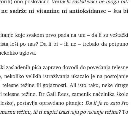
ovorili) ono poslovično
Veštački zaslađivači ne mogu biti
 ne sadrže ni vitamine ni antioksidanse – šta bi
itanje koje svakom prvo pada na um – da li su veštački
aista loši po nas? Da li bi – ili ne – trebalo da potpuno
ekoliko uglova.
ki zaslađenih pića zapravo dovodi do povećanja telesne
nekoliko velikih istraživanja ukazalo je na postojanje
elesne težine ili gojaznosti. Ali isto tako, neke druge
li telesne težine. Dr Gail Rees, zamenik načelnika škole
leskoj, postavlja opravdano pitanje:
Da li je to zato što
omernu težinu, ili ti napici izazivaju povećanje težine?
To