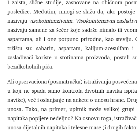
I zaista, slične studije, zasnovane na običnom pos
posledice. Međutim, mnogi se slažu da, ako postoje 
nazivaju
visokointenzivnim
.
Visokointenzivni zaslađiv
nazivaju zamene za šećer koje sadrže nimalo ili veoma
aspartama, ali i one potpuno prirodne, kao steviju.
tržištu su: saharin, aspartam, kalijum-acesulfam i s
zaslađivači koriste u stotinama proizvoda, postali su
bezalkoholnih pića.
Ali opservaciona (posmatračka) istraživanja posvećena
u koji ne spada samo kontrola životnih navika ispitan
navike), već i oslanjanje na ankete o unosu hrane. Dru
unosa. Tako, na primer, upitnik može velikoj grupi is
napitaka popijete nedeljno? Na osnovu toga, istraživači
unosa dijetalnih napitaka i telesne mase (i drugih faktor