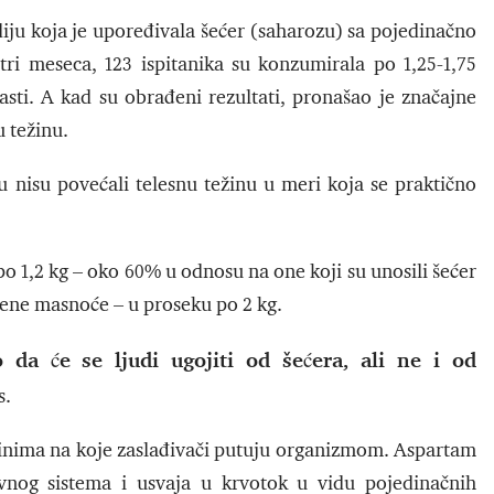
ju koja je upoređivala šećer (saharozu) sa pojedinačno
ri meseca, 123 ispitanika su konzumirala po 1,25-1,75
lasti. A kad su obrađeni rezultati, pronašao je značajne
u težinu.
iju nisu povećali telesnu težinu u meri koja se praktično
 po 1,2 kg – oko 60% u odnosu na one koji su unosili šećer
sene masnoće – u proseku po 2 kg.
 da će se ljudi ugojiti od šećera, ali ne i od
s.
načinima na koje zaslađivači putuju organizmom. Aspartam
evnog sistema i usvaja u krvotok u vidu pojedinačnih