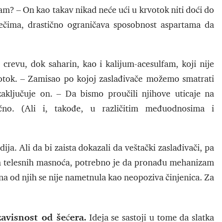
tam? – On kao takav nikad neće ući u krvotok niti doći do
ečima, drastično ograničava sposobnost aspartama da
crevu, dok saharin, kao i kalijum-acesulfam, koji nije
tok. – Zamisao po kojoj zaslađivače možemo smatrati
ključuje on. – Da bismo proučili njihove uticaje na
no. (Ali i, takođe, u različitim međuodnosima i
ja. Ali da bi zaista dokazali da veštački zaslađivači, pa
nja telesnih masnoća, potrebno je da pronađu mehanizam
dna od njih se nije nametnula kao neopoziva činjenica. Za
zavisnost od šećera.
Ideja se sastoji u tome da slatka