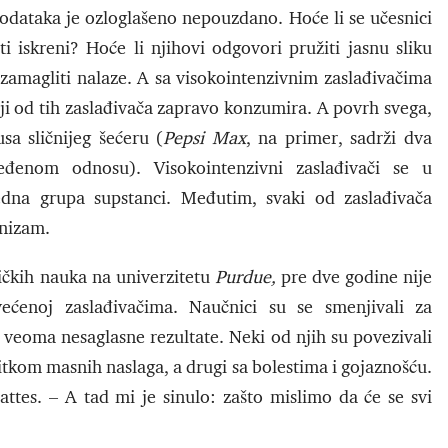
 podataka je ozloglašeno nepouzdano. Hoće li se učesnici
biti iskreni? Hoće li njihovi odgovori pružiti jasnu sliku
amagliti nalaze. A sa visokointenzivnim zaslađivačima
koji od tih zaslađivača zapravo konzumira. A povrh svega,
sa sličnijeg šećeru (
Pepsi Max
, na primer, sadrži dva
eđenom odnosu). Visokointenzivni zaslađivači se u
edna grupa supstanci. Međutim, svaki od zaslađivača
anizam.
ičkih nauka na univerzitetu
Purdue,
pre dve godine nije
ećenoj zaslađivačima. Naučnici su se smenjivali za
 veoma nesaglasne rezultate. Neki od njih su povezivali
itkom masnih naslaga, a drugi sa bolestima i gojaznošću.
Mattes. – A tad mi je sinulo: zašto mislimo da će se svi