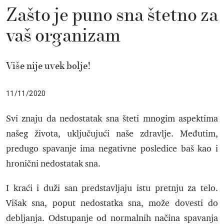
Zašto je puno sna štetno za
vaš organizam
Više nije uvek bolje!
11/11/2020
Svi znaju da nedostatak sna šteti mnogim aspektima
našeg života, uključujući naše zdravlje. Međutim,
predugo spavanje ima negativne posledice baš kao i
hronični nedostatak sna.
I kraći i duži san predstavljaju istu pretnju za telo.
Višak sna, poput nedostatka sna, može dovesti do
debljanja. Odstupanje od normalnih načina spavanja