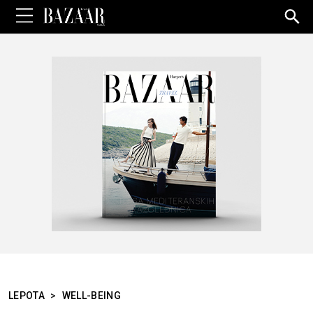
Sea
for:
LEPOTA
>
WELL-BEING