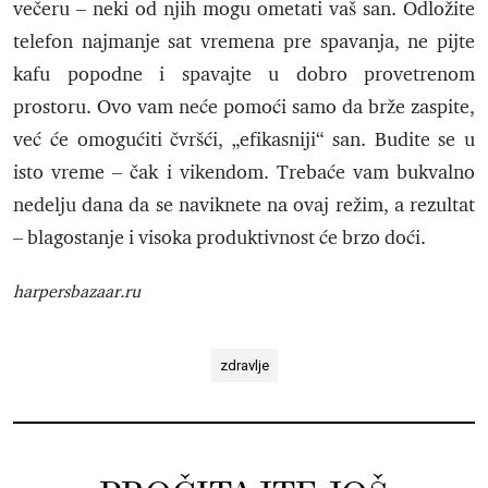
večeru – neki od njih mogu ometati vaš san. Odložite
telefon najmanje sat vremena pre spavanja, ne pijte
kafu popodne i spavajte u dobro provetrenom
prostoru. Ovo vam neće pomoći samo da brže zaspite,
već će omogućiti čvršći, „efikasniji“ san. Budite se u
isto vreme – čak i vikendom. Trebaće vam bukvalno
nedelju dana da se naviknete na ovaj režim, a rezultat
– blagostanje i visoka produktivnost će brzo doći.
harpersbazaar.ru
zdravlje