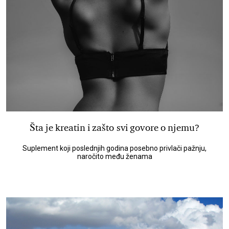
Šta je kreatin i zašto svi govore o njemu?
Suplement koji poslednjih godina posebno privlači pažnju,
naročito među ženama