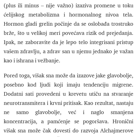
(plus ili minus – nije važno) izaziva promene u toku
ćelijskog metabolizma i hormonalnog nivoa tela.
Hormon gladi grelin počinje da se oslobađa trostruko
brže, što u velikoj meri povećava rizik od prejedanja.
Ipak, ne zaboravite da je lepo telo integrisani pristup
vašem zdravlju, a zdrav san u njemu jednako je važan
kao i ishrana i vežbanje.
Pored toga, višak sna može da izazove jake glavobolje,
posebno kod ljudi koji imaju tendenciju migrene.
Dodatni sati provedeni u krevetu utiču na stvaranje
neurotransmitera i krvni pritisak. Kao rezultat, nastaju
ne samo glavobolje, već i naglo smanjena
koncentracija, a pamćenje se pogoršava. Hronični
višak sna može čak dovesti do razvoja Alchajmerove