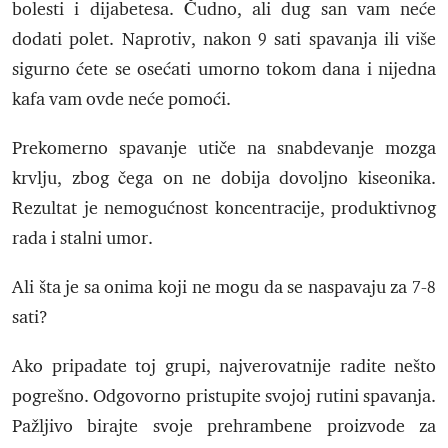
bolesti i dijabetesa. Čudno, ali dug san vam neće
dodati polet. Naprotiv, nakon 9 sati spavanja ili više
sigurno ćete se osećati umorno tokom dana i nijedna
kafa vam ovde neće pomoći.
Prekomerno spavanje utiče na snabdevanje mozga
krvlju, zbog čega on ne dobija dovoljno kiseonika.
Rezultat je nemogućnost koncentracije, produktivnog
rada i stalni umor.
Ali šta je sa onima koji ne mogu da se naspavaju za 7-8
sati?
Ako pripadate toj grupi, najverovatnije radite nešto
pogrešno. Odgovorno pristupite svojoj rutini spavanja.
Pažljivo birajte svoje prehrambene proizvode za