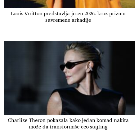
Louis Vuitton predstavlja jesen 2026. kroz prizmu
savremene arkadije
Charlize Theron pokazala kako jedan komad nakita
može da transformiše ceo stajling