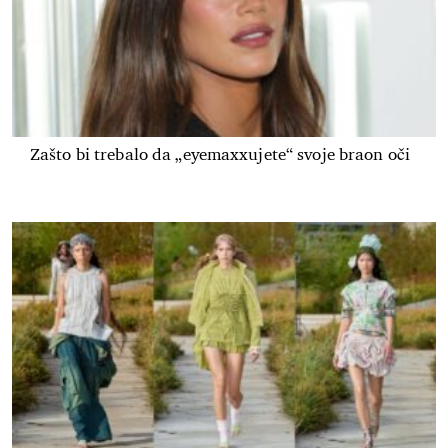
Zašto bi trebalo da „eyemaxxujete“ svoje braon oči