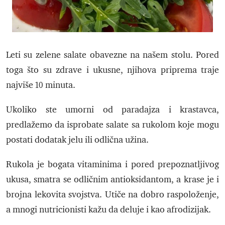
Leti su zelene salate obavezne na našem stolu. Pored
toga što su zdrave i ukusne, njihova priprema traje
najviše 10 minuta.
Ukoliko ste umorni od paradajza i krastavca,
predlažemo da isprobate salate sa rukolom koje mogu
postati dodatak jelu ili odlična užina.
Rukola je bogata vitaminima i pored prepoznatljivog
ukusa, smatra se odličnim antioksidantom, a krase je i
brojna lekovita svojstva. Utiče na dobro raspoloženje,
a mnogi nutricionisti kažu da deluje i kao afrodizijak.