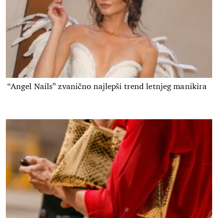
“Angel Nails” zvanično najlepši trend letnjeg manikira