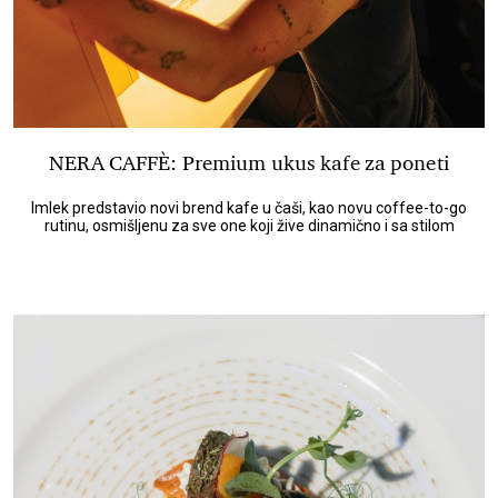
NERA CAFFÈ: Premium ukus kafe za poneti
Imlek predstavio novi brend kafe u čaši, kao novu coffee-to-go
rutinu, osmišljenu za sve one koji žive dinamično i sa stilom