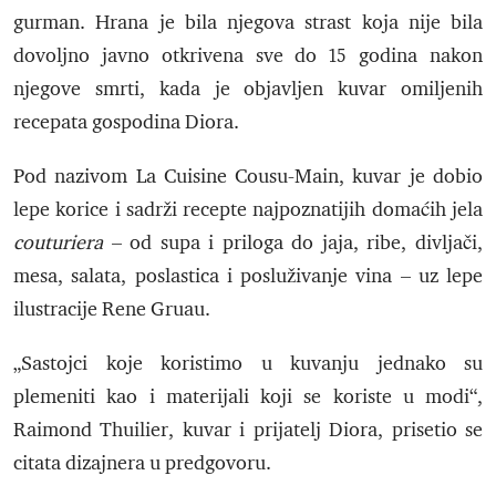
gurman. Hrana je bila njegova strast koja nije bila
dovoljno javno otkrivena sve do 15 godina nakon
njegove smrti, kada je objavljen kuvar omiljenih
recepata gospodina Diora.
Pod nazivom La Cuisine Cousu-Main, kuvar je dobio
lepe korice i sadrži recepte najpoznatijih domaćih jela
couturiera
– od supa i priloga do jaja, ribe, divljači,
mesa, salata, poslastica i posluživanje vina – uz lepe
ilustracije Rene Gruau.
„Sastojci koje koristimo u kuvanju jednako su
plemeniti kao i materijali koji se koriste u modi“,
Raimond Thuilier, kuvar i prijatelj Diora, prisetio se
citata dizajnera u predgovoru.