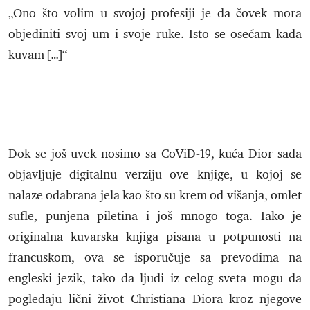
„Ono što volim u svojoj profesiji je da čovek mora
objediniti svoj um i svoje ruke. Isto se osećam kada
kuvam […]“
Dok se još uvek nosimo sa CoViD-19, kuća Dior sada
objavljuje digitalnu verziju ove knjige, u kojoj se
nalaze odabrana jela kao što su krem od višanja, omlet
sufle, punjena piletina i još mnogo toga. Iako je
originalna kuvarska knjiga pisana u potpunosti na
francuskom, ova se isporučuje sa prevodima na
engleski jezik, tako da ljudi iz celog sveta mogu da
pogledaju lični život Christiana Diora kroz njegove