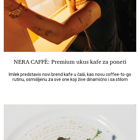
NERA CAFFÈ: Premium ukus kafe za poneti
Imlek predstavio novi brend kafe u čaši, kao novu coffee-to-go
rutinu, osmišljenu za sve one koji žive dinamično i sa stilom