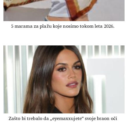
5 marama za plažu koje nosimo tokom leta 2026.
Zašto bi trebalo da „eyemaxxujete“ svoje braon oči