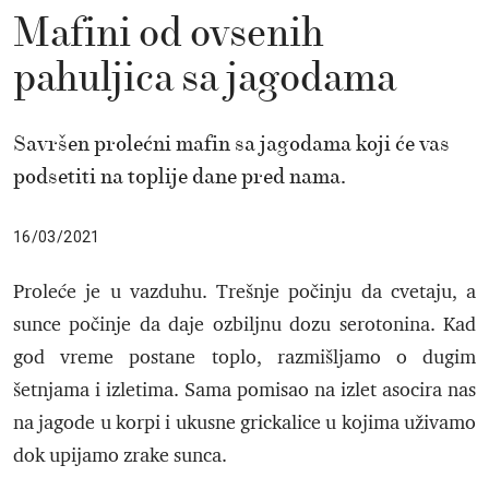
Mafini od ovsenih
pahuljica sa jagodama
Savršen prolećni mafin sa jagodama koji će vas
podsetiti na toplije dane pred nama.
16/03/2021
Proleće je u vazduhu. Trešnje počinju da cvetaju, a
sunce počinje da daje ozbiljnu dozu serotonina. Kad
god vreme postane toplo, razmišljamo o dugim
šetnjama i izletima. Sama pomisao na izlet asocira nas
na jagode u korpi i ukusne grickalice u kojima uživamo
dok upijamo zrake sunca.