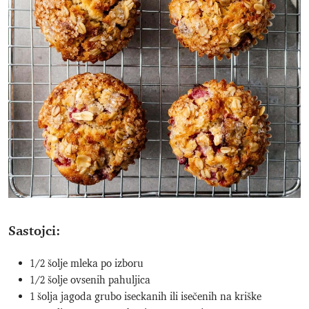
Sastojci:
1/2 šolje mleka po izboru
1/2 šolje ovsenih pahuljica
1 šolja jagoda grubo iseckanih ili isečenih na kriške