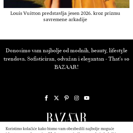
Louis Vuitton predstavlja jesen 2026. kroz prizmu
savremene arkadije
Donosimo vam najbolje od modnih, beauty, lifestyle
trendova. Sofisticiran, odvažan i elegantan - That’s so
BAZAAR!
Koristimo kolačiće kako bismo vam obezbedili najbolje moguće