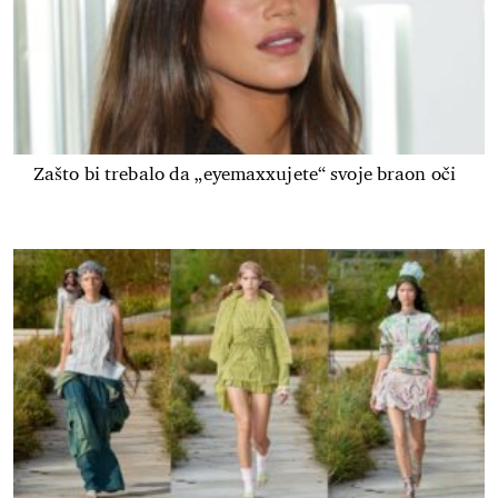
Zašto bi trebalo da „eyemaxxujete“ svoje braon oči