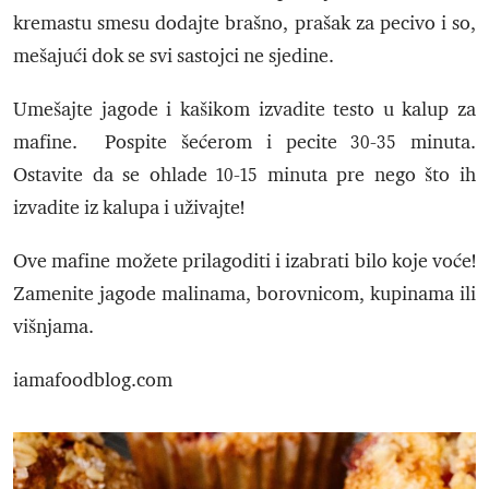
kremastu smesu dodajte brašno, prašak za pecivo i so,
mešajući dok se svi sastojci ne sjedine.
Umešajte jagode i kašikom izvadite testo u kalup za
mafine. Pospite šećerom i pecite 30-35 minuta.
Ostavite da se ohlade 10-15 minuta pre nego što ih
izvadite iz kalupa i uživajte!
Ove mafine možete prilagoditi i izabrati bilo koje voće!
Zamenite jagode malinama, borovnicom, kupinama ili
višnjama.
iamafoodblog.com