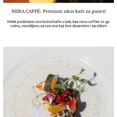
NERA CAFFÈ: Premium ukus kafe za poneti
Imlek predstavio novi brend kafe u čaši, kao novu coffee-to-go
rutinu, osmišljenu za sve one koji žive dinamično i sa stilom