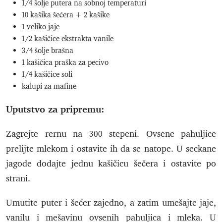
1/4 šolje putera na sobnoj temperaturi
10 kašika šećera + 2 kašike
1 veliko jaje
1/2 kašičice ekstrakta vanile
3/4 šolje brašna
1 kašičica praška za pecivo
1/4 kašičice soli
kalupi za mafine
Uputstvo za pripremu:
Zagrejte rernu na 300 stepeni. Ovsene pahuljice
prelijte mlekom i ostavite ih da se natope. U seckane
jagode dodajte jednu kašičicu šečera i ostavite po
strani.
Umutite puter i šećer zajedno, a zatim umešajte jaje,
vanilu i mešavinu ovsenih pahuljica i mleka. U