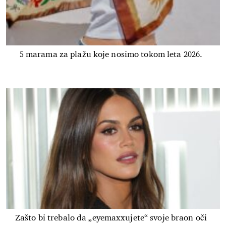
5 marama za plažu koje nosimo tokom leta 2026.
Zašto bi trebalo da „eyemaxxujete“ svoje braon oči