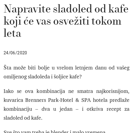
Napravite sladoled od kafe
koji će vas osvežiti tokom
leta
24/06/2020
Šta može biti bolje u vrelom letnjem danu od vašeg
omiljenog sladoleda i šoljice kafe?
Iako se ova kombinacija ne smatra najkorisnijom,
kuvarica Brenners Park-Hotel & SPA hotela predlaže
kombinaciju – dva u jedan – i otkriva recept za
sladoled od kafe.
Sve što vam treba je blender i malo vremena.