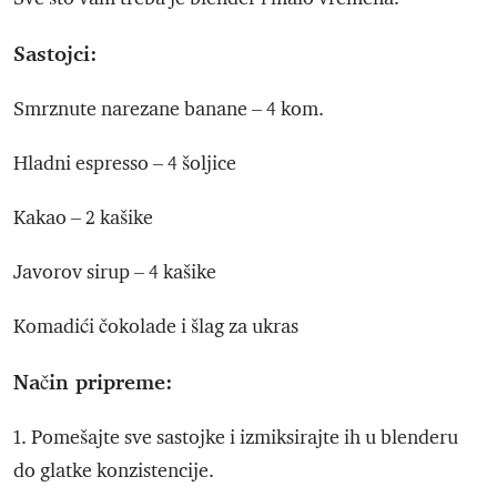
Sastojci:
Smrznute narezane banane – 4 kom.
Hladni espresso – 4 šoljice
Kakao – 2 kašike
Javorov sirup – 4 kašike
Komadići čokolade i šlag za ukras
Način pripreme:
1. Pomešajte sve sastojke i izmiksirajte ih u blenderu
do glatke konzistencije.