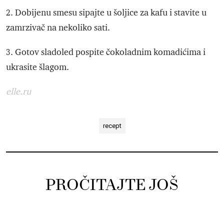
2. Dobijenu smesu sipajte u šoljice za kafu i stavite u
zamrzivač na nekoliko sati.
3. Gotov sladoled pospite čokoladnim komadićima i
ukrasite šlagom.
elle.ru
recept
PROČITAJTE JOŠ