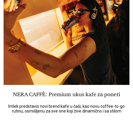
NERA CAFFÈ: Premium ukus kafe za poneti
Imlek predstavio novi brend kafe u čaši, kao novu coffee-to-go
rutinu, osmišljenu za sve one koji žive dinamično i sa stilom