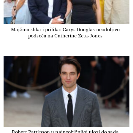
Majčina slika i prilika: Carys Douglas neodoljivo
podseća na Catherine Zeta-Jones
Robert Pattinson u najneobičnijoj ulozi do sada