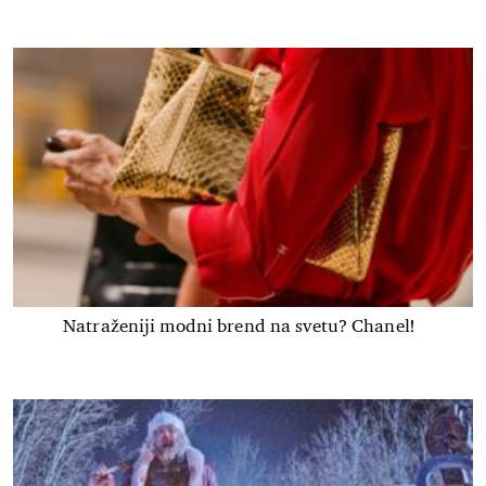
Natraženiji modni brend na svetu? Chanel!