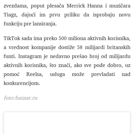
zvezdama, poput plesača Merrick Hanna i muzičara
Tiagz, dajući im prvu priliku da isprobaju novu
funkciju pre lansiranja.
TikTok sada ima preko 500 miliona aktivnih korisnika,
a vrednost kompanije dostiže 58 milijardi britanskih
funti. Instagram je nedavno prešao broj od milijardu
aktivnih korisnika, što znači, ako sve pođe dobro, uz
pomoć Reelsa, usluga može prevladati nad
konkurencijom.
foto:bazaar.ru