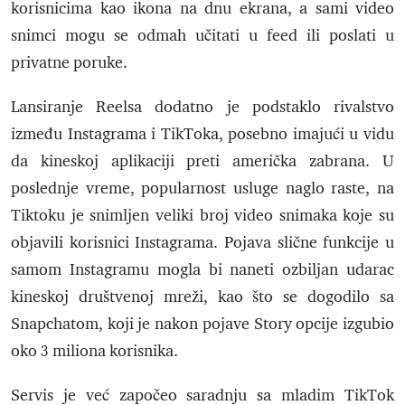
korisnicima kao ikona na dnu ekrana, a sami video
snimci mogu se odmah učitati u feed ili poslati u
privatne poruke.
Lansiranje Reelsa dodatno je podstaklo rivalstvo
između Instagrama i TikToka, posebno imajući u vidu
da kineskoj aplikaciji preti američka zabrana. U
poslednje vreme, popularnost usluge naglo raste, na
Tiktoku je snimljen veliki broj video snimaka koje su
objavili korisnici Instagrama. Pojava slične funkcije u
samom Instagramu mogla bi naneti ozbiljan udarac
kineskoj društvenoj mreži, kao što se dogodilo sa
Snapchatom, koji je nakon pojave Story opcije izgubio
oko 3 miliona korisnika.
Servis je već započeo saradnju sa mladim TikTok