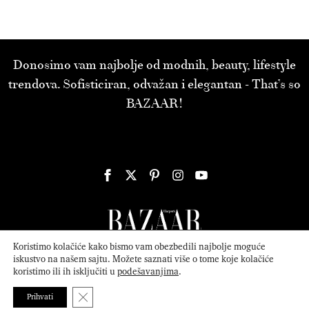
Donosimo vam najbolje od modnih, beauty, lifestyle
trendova. Sofisticiran, odvažan i elegantan - That’s so
BAZAAR!
Koristimo kolačiće kako bismo vam obezbedili najbolje moguće
iskustvo na našem sajtu. Možete saznati više o tome koje kolačiće
koristimo ili ih isključiti u
podešavanjima
.
© 2026
ATTICA MEDIA
Serbia, Inc. All Rights Reserved.
Politika
privatnosti
.
Close GDPR Cookie Banner
Prihvati