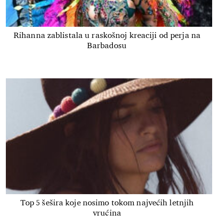
Rihanna zablistala u raskošnoj kreaciji od perja na
Barbadosu
Top 5 šešira koje nosimo tokom najvećih letnjih
vrućina