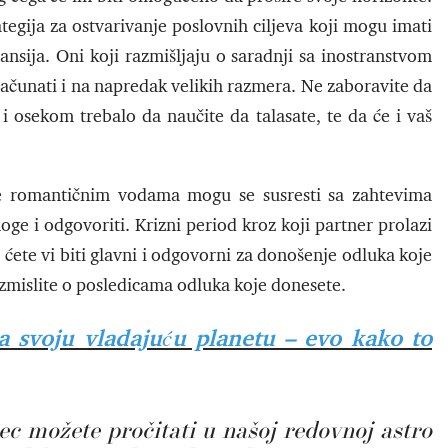
tegija za ostvarivanje poslovnih ciljeva koji mogu imati
nansija. Oni koji razmišljaju o saradnji sa inostranstvom
ačunati i na napredak velikih razmera. Ne zaboravite da
 i osekom trebalo da naučite da talasate, te da će i vaš
e romantičnim vodama mogu se susresti sa zahtevima
noge i odgovoriti. Krizni period kroz koji partner prolazi
ćete vi biti glavni i odgovorni za donošenje odluka koje
azmislite o posledicama odluka koje donesete.
ma svoju vladajuću planetu – evo kako to
c možete pročitati u našoj redovnoj astro