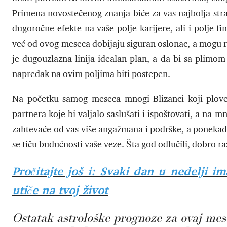
Primena novostečenog znanja biće za vas najbolja stra
dugoročne efekte na vaše polje karijere, ali i polje fi
već od ovog meseca dobijaju siguran oslonac, a mogu r
je dugouzlazna linija idealan plan, a da bi sa plimom
napredak na ovim poljima biti postepen.
Na početku samog meseca mnogi Blizanci koji plov
partnera koje bi valjalo saslušati i ispoštovati, a na m
zahtevaće od vas više angažmana i podrške, a ponekad 
se tiču budućnosti vaše veze. Šta god odlučili, dobro r
Pročitajte još i: Svaki dan u nedelji i
utiče na tvoj život
Ostatak astrološke prognoze za ovaj mese