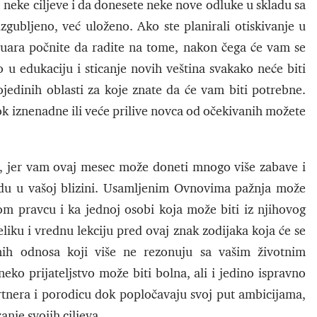
 neke ciljeve i da donesete neke nove odluke u skladu sa
gubljeno, već uloženo. Ako ste planirali otiskivanje u
anuara počnite da radite na tome, nakon čega će vam se
o u edukaciju i sticanje novih veština svakako neće biti
ojedinih oblasti za koje znate da će vam biti potrebne.
 dok iznenadne ili veće prilive novca od očekivanih možete
ju, jer vam ovaj mesec može doneti mnogo više zabave i
edu u vašoj blizini. Usamljenim Ovnovima pažnja može
om pravcu i ka jednoj osobi koja može biti iz njihovog
iku i vrednu lekciju pred ovaj znak zodijaka koja će se
 onih odnosa koji više ne rezonuju sa vašim životnim
eko prijateljstvo može biti bolna, ali i jedino ispravno
rtnera i porodicu dok popločavaju svoj put ambicijama,
anje svojih ciljeva.