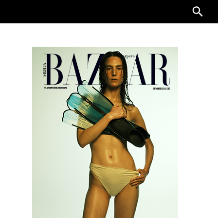
Searc
for: