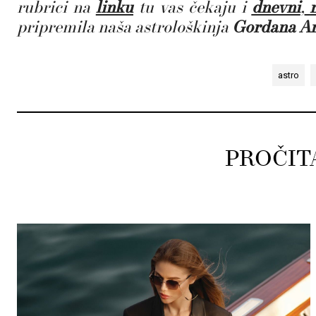
rubrici na
linku
tu vas čekaju i
dnevni
,
pripremila naša astrološkinja
Gordana An
astro
PROČIT