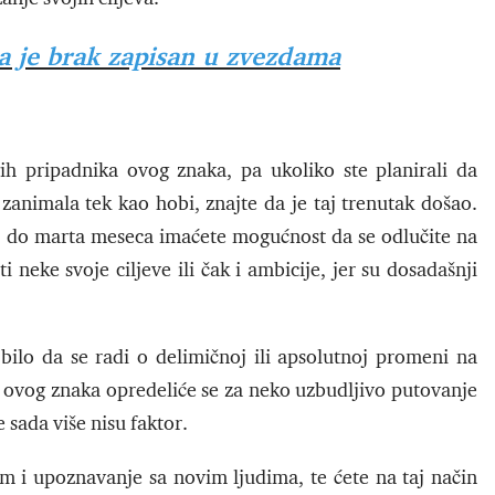
ima je brak zapisan u zvezdama
h pripadnika ovog znaka, pa ukoliko ste planirali da
a zanimala tek kao hobi, znajte da je taj trenutak došao.
 a do marta meseca imaćete mogućnost da se odlučite na
 neke svoje ciljeve ili čak i ambicije, jer su dosadašnji
bilo da se radi o delimičnoj ili apsolutnoj promeni na
ci ovog znaka opredeliće se za neko uzbudljivo putovanje
 sada više nisu faktor.
 i upoznavanje sa novim ljudima, te ćete na taj način