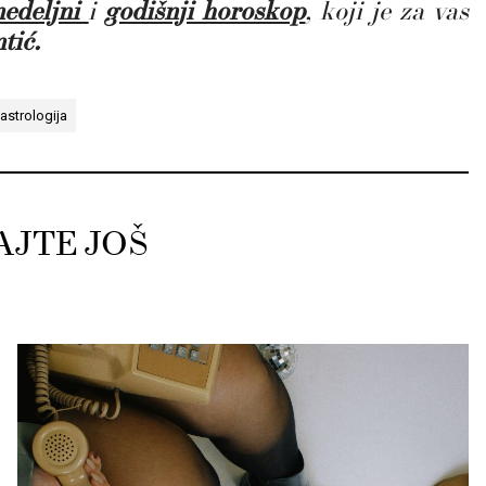
nedeljn
i
i
godišnji horoskop
,
koji je za vas
tić.
astrologija
AJTE JOŠ