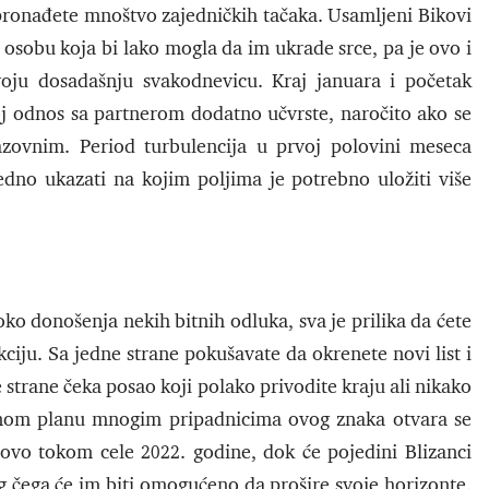
da pronađete mnoštvo zajedničkih tačaka. Usamljeni Bikovi
obu koja bi lako mogla da im ukrade srce, pa je ovo i
voju dosadašnju svakodnevicu. Kraj januara i početak
 odnos sa partnerom dodatno učvrste, naročito ako se
zazovnim. Period turbulencija u prvoj polovini meseca
jedno ukazati na kojim poljima je potrebno uložiti više
ko donošenja nekih bitnih odluka, sva je prilika da ćete
ju. Sa jedne strane pokušavate da okrenete novi list i
 strane čeka posao koji polako privodite kraju ali nikako
vnom planu mnogim pripadnicima ovog znaka otvara se
ovo tokom cele 2022. godine, dok će pojedini Blizanci
 čega će im biti omogućeno da prošire svoje horizonte.