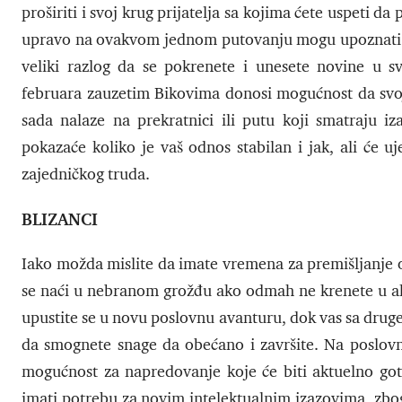
proširiti i svoj krug prijatelja sa kojima ćete uspeti 
upravo na ovakvom jednom putovanju mogu upoznati os
veliki razlog da se pokrenete i unesete novine u s
februara zauzetim Bikovima donosi mogućnost da svoj
sada nalaze na prekratnici ili putu koji smatraju i
pokazaće koliko je vaš odnos stabilan i jak, ali će u
zajedničkog truda.
BLIZANCI
Iako možda mislite da imate vremena za premišljanje o
se naći u nebranom grožđu ako odmah ne krenete u akci
upustite se u novu poslovnu avanturu, dok vas sa druge
da smognete snage da obećano i završite. Na poslo
mogućnost za napredovanje koje će biti aktuelno got
imati potrebu za novim intelektualnim izazovima, zbog