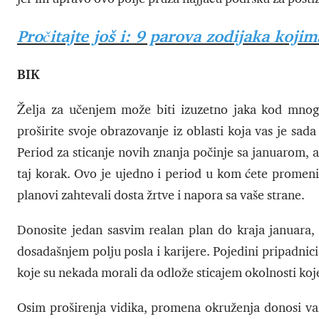
Pročitajte još i: 9 parova zodijaka koj
BIK
Želja za učenjem može biti izuzetno jaka kod mnogi
proširite svoje obrazovanje iz oblasti koja vas je sad
Period za sticanje novih znanja počinje sa januarom,
taj korak. Ovo je ujedno i period u kom ćete promeniti
planovi zahtevali dosta žrtve i napora sa vaše strane.
Donosite jedan sasvim realan plan do kraja januara, 
dosadašnjem polju posla i karijere. Pojedini pripadni
koje su nekada morali da odlože sticajem okolnosti koje
Osim proširenja vidika, promena okruženja donosi vam