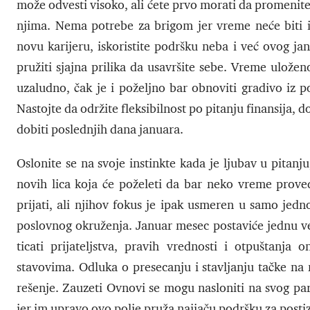
može odvesti visoko, ali ćete prvo morati da promenite
njima. Nema potrebe za brigom jer vreme neće biti iz
novu karijeru, iskoristite podršku neba i već ovog j
pružiti sjajna prilika da usavršite sebe. Vreme uložen
uzaludno, čak je i poželjno bar obnoviti gradivo iz p
Nastojte da održite fleksibilnost po pitanju finansija,
dobiti poslednjih dana januara.
Oslonite se na svoje instinkte kada je ljubav u pitan
novih lica koja će poželeti da bar neko vreme prov
prijati, ali njihov fokus je ipak usmeren u samo jedn
poslovnog okruženja. Januar mesec postaviće jednu vel
ticati prijateljstva, pravih vrednosti i otpuštanja
stavovima. Odluka o presecanju i stavljanju tačke na n
rešenje. Zauzeti Ovnovi se mogu nasloniti na svog pa
jer im upravo ovo polje pruža najjaču podršku za postiz