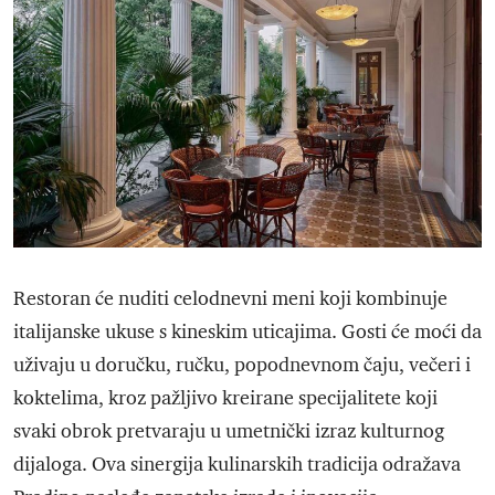
Restoran će nuditi celodnevni meni koji kombinuje
italijanske ukuse s kineskim uticajima. Gosti će moći da
uživaju u doručku, ručku, popodnevnom čaju, večeri i
koktelima, kroz pažljivo kreirane specijalitete koji
svaki obrok pretvaraju u umetnički izraz kulturnog
dijaloga. Ova sinergija kulinarskih tradicija odražava