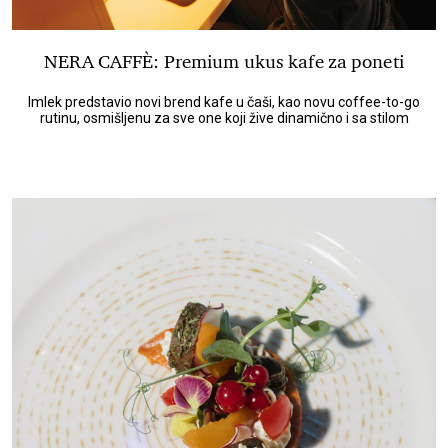
NERA CAFFÈ: Premium ukus kafe za poneti
Imlek predstavio novi brend kafe u čaši, kao novu coffee-to-go
rutinu, osmišljenu za sve one koji žive dinamično i sa stilom