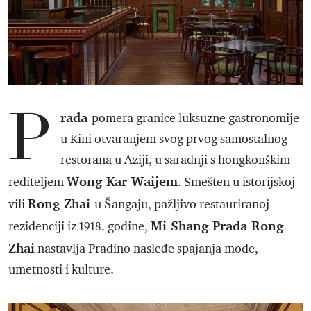
P
rada
pomera granice luksuzne gastronomije
u Kini otvaranjem svog prvog samostalnog
restorana u Aziji, u saradnji s hongkonškim
Wong Kar Waijem
rediteljem
. Smešten u istorijskoj
Rong Zhai
vili
u Šangaju, pažljivo restauriranoj
Mi Shang Prada Rong
rezidenciji iz 1918. godine,
Zhai
nastavlja Pradino nasleđe spajanja mode,
umetnosti i kulture.