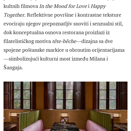
kultnih filmova
In the Mood for Love
i
Happy
Together
. Reflektivne površine i kontrastne teksture
evociraju njegov prepoznatljiv snoviti i senzualni stil,
dok konceptualna osnova restorana proizlazi iz
filatelističkog motiva
tête-bêche
—dizajna sa dve
spojene poštanske markice u obrnutim orijentacijama
—simbolizujući kulturni most između Milana i
Šangaja.