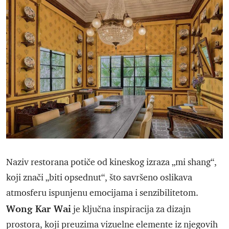
Naziv restorana potiče od kineskog izraza „mi shang“,
koji znači „biti opsednut“, što savršeno oslikava
atmosferu ispunjenu emocijama i senzibilitetom.
Wong Kar Wai
je ključna inspiracija za dizajn
prostora, koji preuzima vizuelne elemente iz njegovih