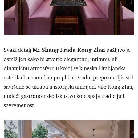
Mi Shang Prada Rong Zhai
Svaki detalj
pažljivo je
osmišljen kako bi stvorio elegantnu, intimnu, ali
dinamičnu atmosferu u kojoj se kineska i italijanska
estetika harmonično prepliću. Pradin prepoznatljiv stil
savršeno se uklapa u istorijski ambijent vile Rong Zhai,
nudeći gastronomsko iskustvo koje spaja tradiciju i
savremenost.