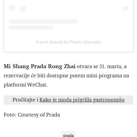
A post shared by Prada (@prada)
Mi Shang Prada Rong Zhai
otvara se 31. marta, a
rezervacije će biti dostupne putem mini-programa na
platformi WeChat.
Pročitajte i
Kako je moda prigrlila gastronomiju
Foto: Courtesy of Prada
prada