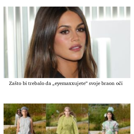
Zašto bi trebalo da „eyemaxxujete“ svoje braon oči