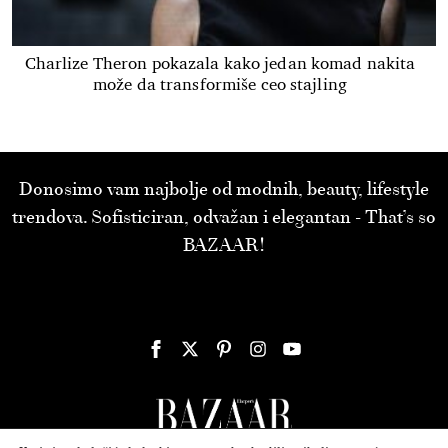
Charlize Theron pokazala kako jedan komad nakita
može da transformiše ceo stajling
Donosimo vam najbolje od modnih, beauty, lifestyle
trendova. Sofisticiran, odvažan i elegantan - That’s so
BAZAAR!