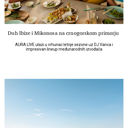
Duh Ibize i Mikonosa na crnogorskom primorju
AURA LIVE ulazi u vrhunac letnje sezone uz DJ Vanca i
impresivan lineup međunarodnih izvođača