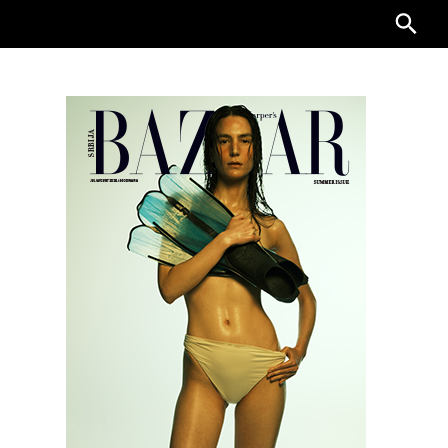
Searc
for: