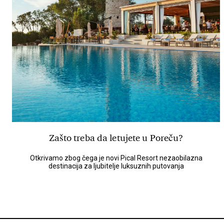
Zašto treba da letujete u Poreču?
Otkrivamo zbog čega je novi Pical Resort nezaobilazna
destinacija za ljubitelje luksuznih putovanja