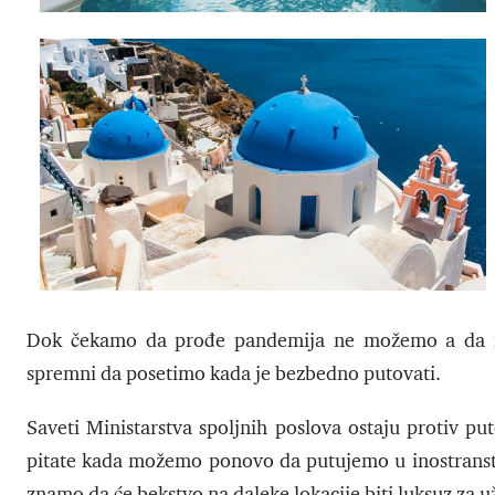
Dok čekamo da prođe pandemija ne možemo a da ne
spremni da posetimo kada je bezbedno putovati.
Saveti Ministarstva spoljnih poslova ostaju protiv p
pitate kada možemo ponovo da putujemo u inostranstv
znamo da će bekstvo na daleke lokacije biti luksuz za 