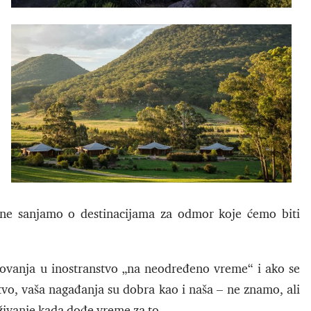
 sanjamo o destinacijama za odmor koje ćemo biti
utovanja u inostranstvo „na neodređeno vreme“ i ako se
o, vaša nagađanja su dobra kao i naša – ne znamo, ali
uživanje kada dođe vreme za to.