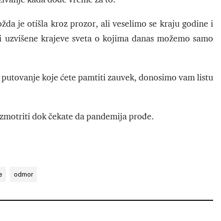
da je otišla kroz prozor, ali veselimo se kraju godine i
iti uzvišene krajeve sveta o kojima danas možemo samo
putovanje koje ćete pamtiti zauvek, donosimo vam listu
azmotriti dok čekate da pandemija prođe.
e
odmor