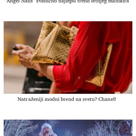
“Angel Nails” zvanično najlepši trend letnjeg manikira
Natraženiji modni brend na svetu? Chanel!