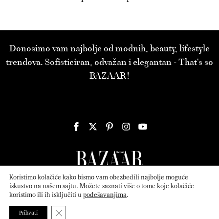
Donosimo vam najbolje od modnih, beauty, lifestyle
trendova. Sofisticiran, odvažan i elegantan - That’s so
BAZAAR!
Koristimo kolačiće kako bismo vam obezbedili najbolje moguće
iskustvo na našem sajtu. Možete saznati više o tome koje kolačiće
koristimo ili ih isključiti u
podešavanjima
.
© 2026
ATTICA MEDIA
Serbia, Inc. All Rights Reserved.
Politika
privatnosti
.
Close GDPR Cookie Banner
Prihvati