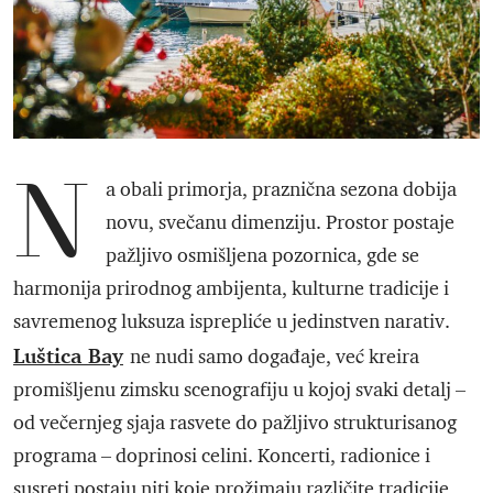
N
a obali primorja, praznična sezona dobija
novu, svečanu dimenziju. Prostor postaje
pažljivo osmišljena pozornica, gde se
harmonija prirodnog ambijenta, kulturne tradicije i
savremenog luksuza isprepliće u jedinstven narativ.
Luštica Bay
ne nudi samo događaje, već kreira
promišljenu zimsku scenografiju u kojoj svaki detalj –
od večernjeg sjaja rasvete do pažljivo strukturisanog
programa – doprinosi celini. Koncerti, radionice i
susreti postaju niti koje prožimaju različite tradicije,