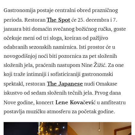
Gastronomija postaje centralni obred prazničnog
The Spot
perioda. Restoran
će 25. decembra i 7.
januara biti domaćin svečanog božićnog ručka, goste
očekuje meni od tri sloga, kreiran od pažljivo
odabranih sezonskih namirnica. Isti prostor će u
novogodišnjoj noći biti pozornica za pet složenih
složenih jela, praćenih nastupom Nine Žižić. Za one
koji traže intimniji i sofisticiraniji gastronomski
The Japanese
spektakl, restoran
nudi Omakase
iskustvo od sedam složenih tečnih jela. Prvog dana
Lene Kovačević
Nove godine, koncert
u amfiteatru
postavlja muzičku atmosferu za početak godine.