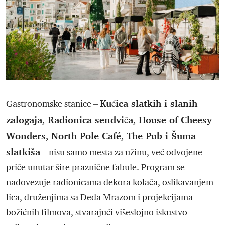
Kućica slatkih i slanih
Gastronomske stanice –
zalogaja, Radionica sendviča, House of Cheesy
Wonders, North Pole Café, The Pub i Šuma
slatkiša
– nisu samo mesta za užinu, već odvojene
priče unutar šire praznične fabule. Program se
nadovezuje radionicama dekora kolača, oslikavanjem
lica, druženjima sa Deda Mrazom i projekcijama
božićnih filmova, stvarajući višeslojno iskustvo