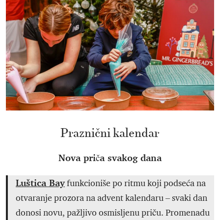
Praznični kalendar
Nova priča svakog dana
Luštica Bay
funkcioniše po ritmu koji podseća na
otvaranje prozora na advent kalendaru – svaki dan
donosi novu, pažljivo osmisljenu priču. Promenadu