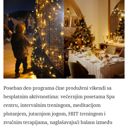
Poseban deo programa čine produženi vikendi sa
besplatnim aktivnostima: večernjim posetama Spa
centru, intervalnim treningom, meditacijom
plutanjem, jutarnjom jogom, HIIT treningom i
zvučnim terapijama, naglašavajući balans između