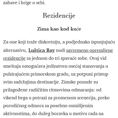
zabave i brige o sebi.
Rezidencije
Zima kao kod kuće
Za one koji traže diskretniju, a podjednako ispunjujuću
Luštica Bay
alternativu,
nudi
savremeno opremljene
rezidencije
sa jednom do tri spavaće sobe. Ovaj vid
smeštaja omogućava jedinstven osećaj stanovanja u
pulsirajućem primorskom gradu, uz potpuni pristup
svim sadržajima destinacije. Zimske ponude su
prilagođene različitim ritmovima odmaranja: od
vikend bega u potrazi za promenom scenerija, preko
porodičnog odmora sa posebno osmišljenim
aktivnostima, do dužeg boravka u motivu rada na