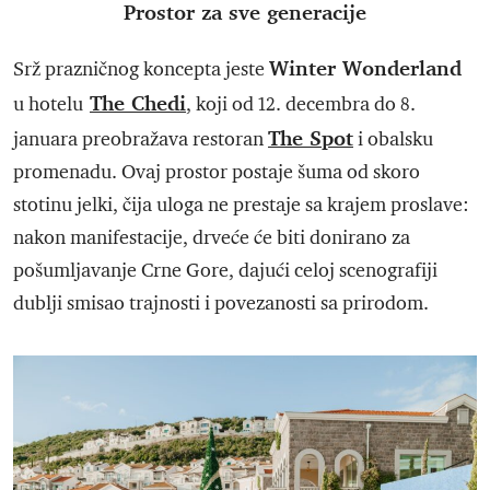
Prostor za sve generacije
Winter Wonderland
Srž prazničnog koncepta jeste
The Chedi
u hotelu
, koji od 12. decembra do 8.
The Spot
januara preobražava restoran
i obalsku
promenadu. Ovaj prostor postaje šuma od skoro
stotinu jelki, čija uloga ne prestaje sa krajem proslave:
nakon manifestacije, drveće će biti donirano za
pošumljavanje Crne Gore, dajući celoj scenografiji
dublji smisao trajnosti i povezanosti sa prirodom.