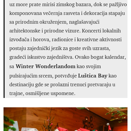
uz more prate mirisi zimskog bazara, dok se pažljivo
komponovana večernja rasveta i dekoracija stapaju
sa prirodnim okruženjem, naglašavajući
arhitektonske i prirodne vizure. Koncerti lokalnih
izvođača i horova, radionice i kreativne aktivnosti
postaju zajednički jezik za goste svih uzrasta,
gradeći iskustvo zajedništva. Ovako bogat kalendar,
Winter Wonderlandom
sa
kao svojim
Luštica Bay
pulsirajućim srcem, potvrđuje
kao
destinaciju gde se prolazni trenuci pretvaraju u
trajne, osmišljene uspomene.