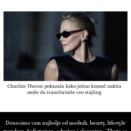
Charlize Theron pokazala kako jedan komad nakita
može da transformiše ceo stajling
Donosimo vam najbolje od modnih, beauty, lifestyle