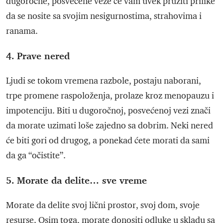
dugoročne, posvećene veze će vam uvek pružiti prilike
da se nosite sa svojim nesigurnostima, strahovima i
ranama.
4. Prave nered
Ljudi se tokom vremena razbole, postaju naborani,
trpe promene raspoloženja, prolaze kroz menopauzu i
impotenciju. Biti u dugoročnoj, posvećenoj vezi znači
da morate uzimati loše zajedno sa dobrim. Neki nered
će biti gori od drugog, a ponekad ćete morati da sami
da ga “očistite”.
5. Morate da delite… sve vreme
Morate da delite svoj lični prostor, svoj dom, svoje
resurse. Osim toga, morate donositi odluke u skladu sa