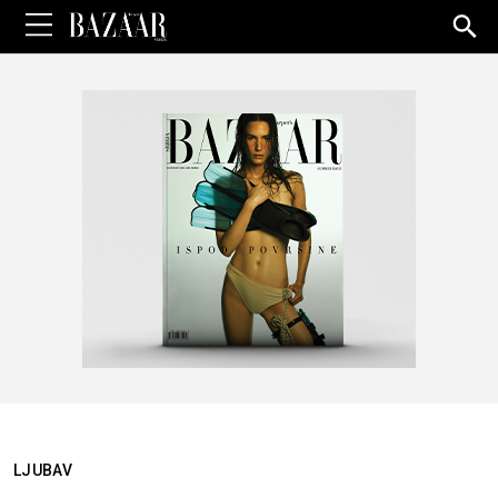
Sea
for:
LJUBAV