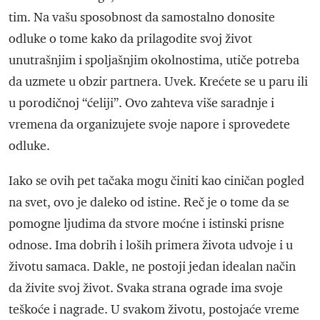
tim. Na vašu sposobnost da samostalno donosite
odluke o tome kako da prilagodite svoj život
unutrašnjim i spoljašnjim okolnostima, utiče potreba
da uzmete u obzir partnera. Uvek. Krećete se u paru ili
u porodičnoj “ćeliji”. Ovo zahteva više saradnje i
vremena da organizujete svoje napore i sprovedete
odluke.
Iako se ovih pet tačaka mogu činiti kao ciničan pogled
na svet, ovo je daleko od istine. Reč je o tome da se
pomogne ljudima da stvore moćne i istinski prisne
odnose. Ima dobrih i loših primera života udvoje i u
životu samaca. Dakle, ne postoji jedan idealan način
da živite svoj život. Svaka strana ograde ima svoje
teškoće i nagrade. U svakom životu, postojaće vreme