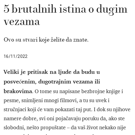
5 brutalnih istina o dugim
vezama
Ovo su stvari koje želite da znate.
16/11/2022
Veliki je pritisak na ljude da budu u
posvećenim, dugotrajnim vezama ili
brakovima
. O tome su napisane bezbrojne knjige i
pesme, snimljeni mnogi filmovi, a tu su uvek i
stručnjaci koji će vam pokazati taj put. I dok su njihove
namere dobre, svi oni pojačavaju poruku da, ako ste
slobodni, nešto propuštate – da vaš život nekako nije