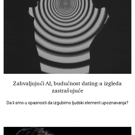
Zahvaljujući AI, budućnost dating-a izgleda
zastrašujuće
Da li smo u opasnosti da izgubimo ljudski element upoznavanja?