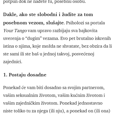
potpun dok ne nađete tu, posebnu osobu.
Dakle, ako ste slobodni i žudite za tom
posebnom vezom, slušajte
. Psiholozi sa portala
Your Tango
vam upravo razbijaju sva bajkovita
uverenja o “dugim” vezama. Evo pet brutalno iskrenih
istina o njima, koje možda ne shvatate, bez obzira da li
ste sami ili ste baš u jednoj takvoj, posvećenoj
zajednici.
1. Postaju dosadne
Ponekad će vam biti dosadno sa svojim partnerom,
vašim seksualnim životom, vašim kućnim životom i
vašim zajedničkim životom. Ponekad jednostavno
niste toliko tu za njega (ili nju), a ponekad on (ili ona)