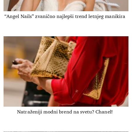
“Angel Nails” zvanično najlepši trend letnjeg manikira
Natraženiji modni brend na svetu? Chanel!