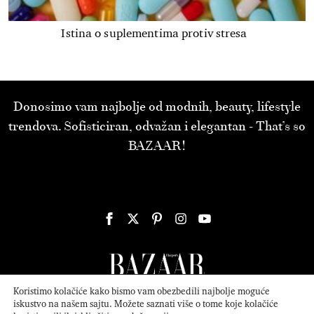
Istina o suplementima protiv stresa
Donosimo vam najbolje od modnih, beauty, lifestyle
trendova. Sofisticiran, odvažan i elegantan - That’s so
BAZAAR!
Koristimo kolačiće kako bismo vam obezbedili najbolje moguće
iskustvo na našem sajtu. Možete saznati više o tome koje kolačiće