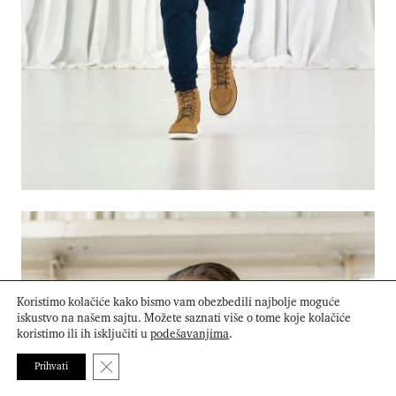
Koristimo kolačiće kako bismo vam obezbedili najbolje moguće
iskustvo na našem sajtu. Možete saznati više o tome koje kolačiće
koristimo ili ih isključiti u
podešavanjima
.
Close GDPR Cookie Banner
Prihvati