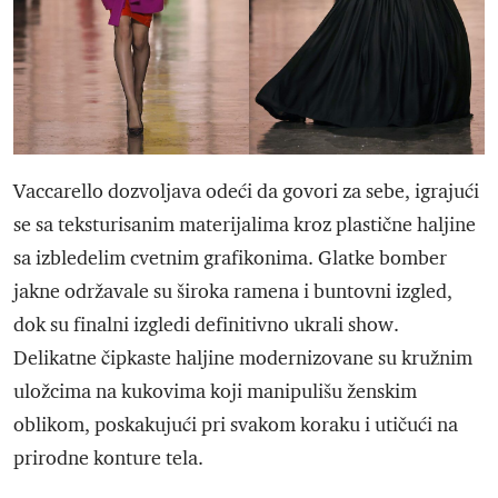
Vaccarello dozvoljava odeći da govori za sebe, igrajući
se sa teksturisanim materijalima kroz plastične haljine
sa izbledelim cvetnim grafikonima. Glatke bomber
jakne održavale su široka ramena i buntovni izgled,
dok su finalni izgledi definitivno ukrali show.
Delikatne čipkaste haljine modernizovane su kružnim
uložcima na kukovima koji manipulišu ženskim
oblikom, poskakujući pri svakom koraku i utičući na
prirodne konture tela.