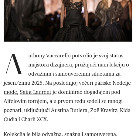
A
nthony Vaccarello potvrdio je svoj status
majstora dizajnera, pružajući nam lekciju o
odvažnim i samouverenim siluetama za
jesen/zimu 2025. Na poslednjoj večeri pariske
Nedelje
mode
,
Saint Laurent
je dominirao događajem pod
Ajfelovim tornjem, a u prvom redu sedeli su mnogi
poznati, uključujući Austina Butlera, Zoë Kravitz, Kida
Cudia i Charli XCX.
Kolekcija je bila odvažna, snažna i samouverena,