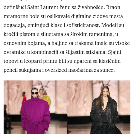
definišući Saint Laurent ženu sa živahnošću. Braon
mramorne boje su oslikavale digitalne zidove mesta
događaja, emitujući klasu i sofisticiranost. Modeli su
kročili pistom u siluetama sa širokim ramenima, u
osnovnim bojama, a haljine sa trakama imale su visoke
ovratnike u kombinaciji sa šiljastim stiklama. Sjajni
topovi u leopard printu bili su upareni sa klasičnim
pencil suknjama i oversized naočarima za sunce.