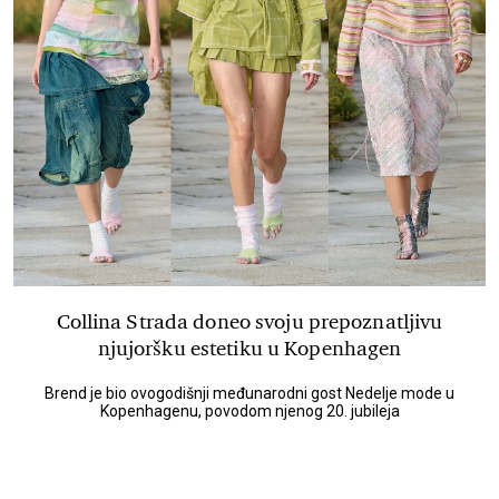
Collina Strada doneo svoju prepoznatljivu
njujoršku estetiku u Kopenhagen
Brend je bio ovogodišnji međunarodni gost Nedelje mode u
Kopenhagenu, povodom njenog 20. jubileja