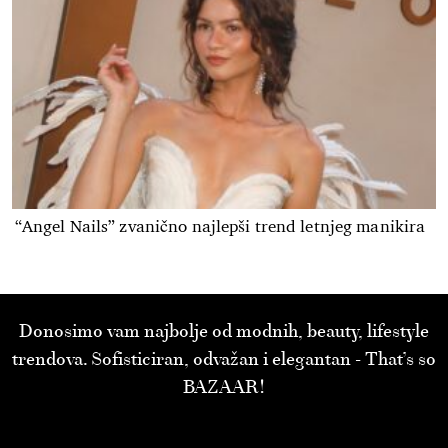
“Angel Nails” zvanično najlepši trend letnjeg manikira
Donosimo vam najbolje od modnih, beauty, lifestyle
trendova. Sofisticiran, odvažan i elegantan - That’s so
BAZAAR!