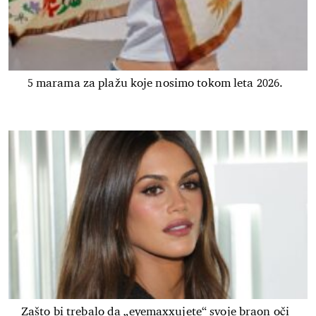
5 marama za plažu koje nosimo tokom leta 2026.
Zašto bi trebalo da „eyemaxxujete“ svoje braon oči