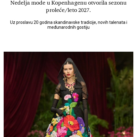
Nedelja mode u Kopenhagenu otvorila sezonu
proleće/leto 2027.
Uz proslavu 20 godina skandinavske tradicije, novih talenata i
međunarodnih gostiju