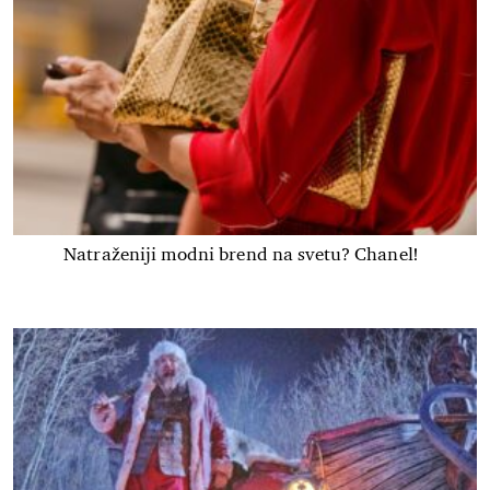
Natraženiji modni brend na svetu? Chanel!