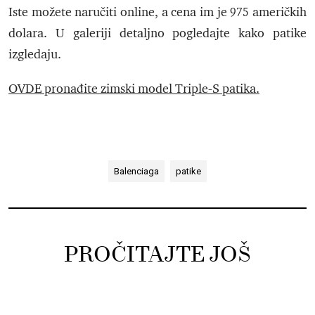
Iste možete naručiti online, a cena im je 975 američkih
dolara. U galeriji detaljno pogledajte kako patike
izgledaju.
OVDE pronađite zimski model
Triple-S patika.
Balenciaga
patike
PROČITAJTE JOŠ