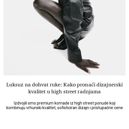
Luksuz na dohvat ruke: Kako pronaći dizajnerski
kvalitet u high street radnjama
Izdvojili smo premium komade iz high street ponude koji
kombinuju vrhunski kvalitet, sofisticiran dizajn i pristupačne cene