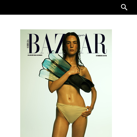
Searc
for: