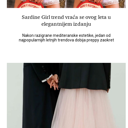
Sardine Girl trend vraća se ovog leta u
elegantnijem izdanju
Nakon razigrane mediteranske estetike, jedan od
najpopularnijih letnjih trendova dobija preppy zaokret