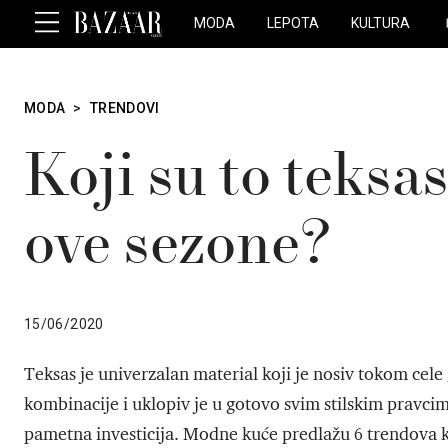
MODA
LEPOTA
KULTURA
MODA
>
TRENDOVI
Koji su to teks
ove sezone?
15/06/2020
Teksas je univerzalan material koji je nosiv tokom cele
kombinacije i uklopiv je u gotovo svim stilskim pravcim
pametna investicija. Modne kuće predlažu 6 trendova k