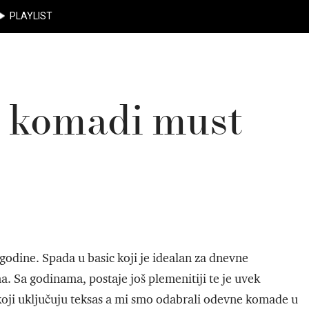
PLAYLIST
as komadi must
 godine. Spada u basic koji je idealan za dnevne
a. Sa godinama, postaje još plemenitiji te je uvek
oji uključuju teksas a mi smo odabrali odevne komade u