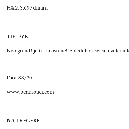
H&M 3.699 dinara
TIE-DYE
Neo grandž je tu da ostane! Izbledeli otisci su uvek unika
Dior SS/20
www.beausouci.com
NA TREGERE