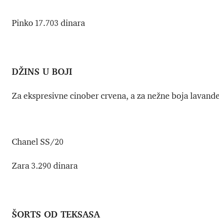
Pinko 17.703 dinara
DŽINS U BOJI
Za ekspresivne cinober crvena, a za nežne boja lavande
Chanel SS/20
Zara 3.290 dinara
ŠORTS OD TEKSASA