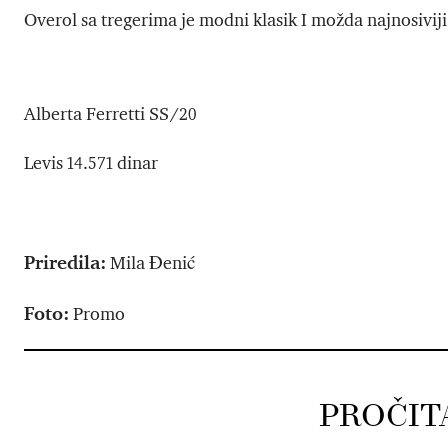
Overol sa tregerima je modni klasik I možda najnosivij
Alberta Ferretti SS/20
Levis 14.571 dinar
Priredila:
Mila Đenić
Foto:
Promo
PROČIT