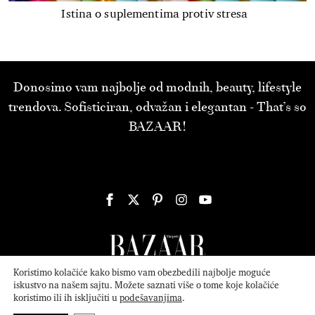
Istina o suplementima protiv stresa
Donosimo vam najbolje od modnih, beauty, lifestyle
trendova. Sofisticiran, odvažan i elegantan - That’s so
BAZAAR!
Koristimo kolačiće kako bismo vam obezbedili najbolje moguće
iskustvo na našem sajtu. Možete saznati više o tome koje kolačiće
koristimo ili ih isključiti u
podešavanjima
.
© 2026
ATTICA MEDIA
Serbia, Inc. All Rights Reserved.
Politika