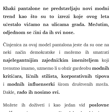
Khaki pantalone ne predstavljaju novi modni
trend kao što su to izrezi koje ovog leta
učestalo viđamo na ulicama grada. Međutim,
odjednom se čini da ih svi nose.
Činjenica za ovaj model pantalona jeste da su one na
neki način demokratske i možemo ih smatrati
najelegantnijim zajedničkim imeniteljem
koji
modnih
trenutno imamo, uzmemo li u obzir gardeobu
kritičara,
ličnih stilista,
korporativnih tipova
modnih influenserki
i
širom društvenih mreža.
rado ih nosimo svi.
Dakle,
poslovne
Možete ih doživeti i kao jedan vid