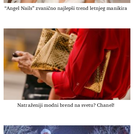
“Angel Nails” zvanično najlepši trend letnjeg manikira
Natraženiji modni brend na svetu? Chanel!