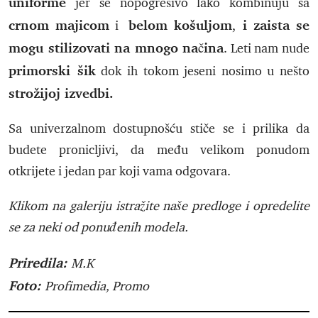
uniforme
jer se nopogrešivo lako kombinuju sa
crnom majicom
belom košuljom
i zaista se
i
,
mogu stilizovati na mnogo načina
. Leti nam nude
primorski šik
dok ih tokom jeseni nosimo u nešto
strožijoj izvedbi.
Sa univerzalnom dostupnošću stiče se i prilika da
budete pronicljivi, da među velikom ponudom
otkrijete i jedan par koji vama odgovara.
Klikom na galeriju istražite naše predloge i opredelite
se za neki od ponuđenih modela.
Priredila:
M.K
Foto:
Profimedia, Promo