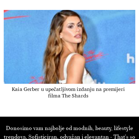
Kaia Gerber u upečatljivom izdanju na premijeri
filma The Shards
Donosimo vam najbolje od modnih, beauty, lifestyle
trendova. Sofisticiran, odvažan i elegantan - That’s so