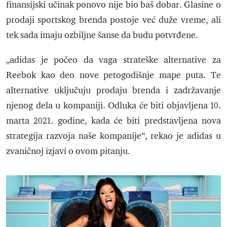
finansijski učinak ponovo nije bio baš dobar. Glasine o
prodaji sportskog brenda postoje već duže vreme, ali
tek sada imaju ozbiljne šanse da budu potvrđene.
„adidas je počeo da vaga strateške alternative za
Reebok kao deo nove petogodišnje mape puta. Te
alternative uključuju prodaju brenda i zadržavanje
njenog dela u kompaniji. Odluka će biti objavljena 10.
marta 2021. godine, kada će biti predstavljena nova
strategija razvoja naše kompanije“, rekao je adidas u
zvaničnoj izjavi o ovom pitanju.