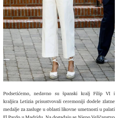
Podsetićemo, nedavno su španski kralj Filip VI i
kraljica Letizia prisustvovali ceremoniji dodele zlatne
medalje za zasluge u oblasti likovne umetnosti u palati
El Pardo u Madridu. Na događaju se Njeno Veličanstvo