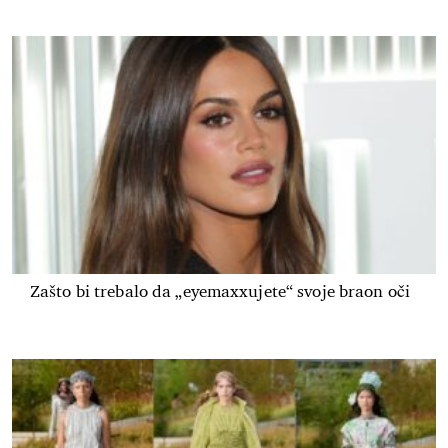
Zašto bi trebalo da „eyemaxxujete“ svoje braon oči