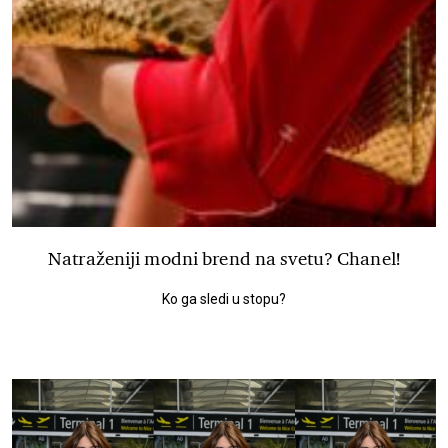
Natraženiji modni brend na svetu? Chanel!
Ko ga sledi u stopu?