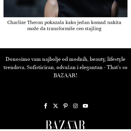
Charlize Theron pokazala kako jedan komad nakita
može da transformiše ceo stajling
Donosimo vam najbolje od modnih, beauty, lifestyle
trendova. Sofisticiran, odvažan i elegantan - That’s so
BAZAAR!