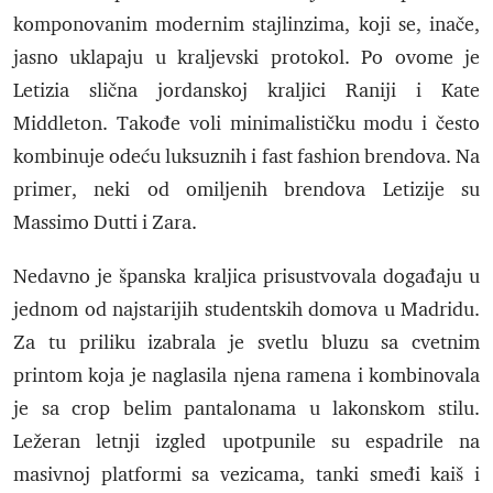
komponovanim modernim stajlinzima, koji se, inače,
jasno uklapaju u kraljevski protokol. Po ovome je
Letizia slična jordanskoj kraljici Raniji i Kate
Middleton. Takođe voli minimalističku modu i često
kombinuje odeću luksuznih i fast fashion brendova. Na
primer, neki od omiljenih brendova Letizije su
Massimo Dutti i Zara.
Nedavno je španska kraljica prisustvovala događaju u
jednom od najstarijih studentskih domova u Madridu.
Za tu priliku izabrala je svetlu bluzu sa cvetnim
printom koja je naglasila njena ramena i kombinovala
je sa crop belim pantalonama u lakonskom stilu.
Ležeran letnji izgled upotpunile su espadrile na
masivnoj platformi sa vezicama, tanki smeđi kaiš i