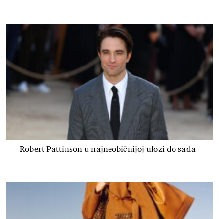
Robert Pattinson u najneobičnijoj ulozi do sada