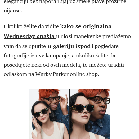
eleganciju bez napora i sjaj uz smele plave prozirne
nijanse.
kako se originalna
Ukoliko želite da vidite
Wednesday snašla
u ulozi manekenke predlažemo
u galeriju ispod
vam da se uputite
i pogledate
fotografije iz ove kampanje, a ukoliko želite da
posedujete neki od ovih modela, to možete uraditi
odlaskom na Warby Parker online shop.