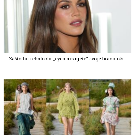
Zašto bi trebalo da „eyemaxxujete“ svoje braon oči