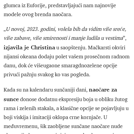
glumca iz Euforije, predstavljajući nam najnovije
modele ovog brenda naočara.
„
U novoj, 2023. godini, volela bih da vidim više sreće,
više zabave, više smirenosti i manje ludila u vestima
”,
izjavila je Christina
u saopštenju. Mačkarsti okviri
nijansi okeana dodaju polet vašem prosečnom radnom
danu, dok će višeugaone smaragdnozelene opcije
privući pažnju svakog ko vas pogleda.
naočare za
Kada su na kalendaru sunčaniji dani,
sunce
donose dodatnu ekspresiju boja u obliku žutog
rama i zelenih stakala, a klasične opcije se pojavljuju u
boji viskija i imitaciji oklopa crne kornjače. U
međuvremenu, šik zaobljene sunčane naočare nude