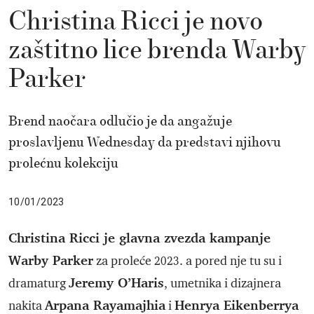
Christina Ricci je novo
zaštitno lice brenda Warby
Parker
Brend naočara odlučio je da angažuje
proslavljenu Wednesday da predstavi njihovu
prolećnu kolekciju
10/01/2023
Christina Ricci je glavna zvezda kampanje
Warby Parker
za proleće 2023. a pored nje tu su i
Jeremy O’Haris
dramaturg
, umetnika i dizajnera
Arpana Rayamajhia
Henrya Eikenberrya
nakita
i