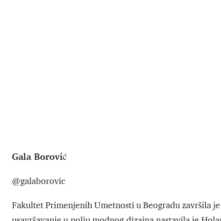
Gala Borović
@galaborovic
Fakultet Primenjenih Umetnosti u Beogradu završila je 
usavršavanje u polju modnog dizajna nastavila je Holan