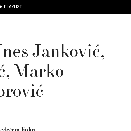
PLAYLIST
Ines Janković,
ć, Marko
orović
ledećem linku