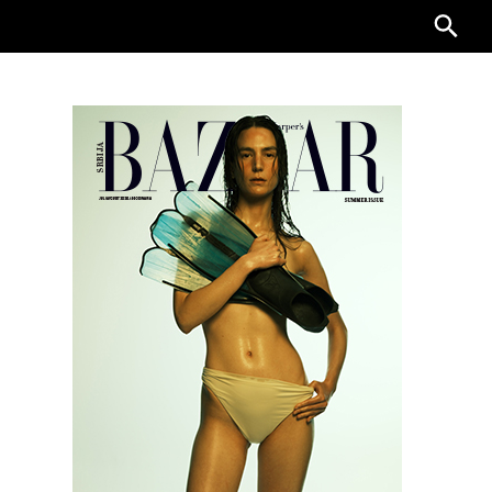
Searc
for: