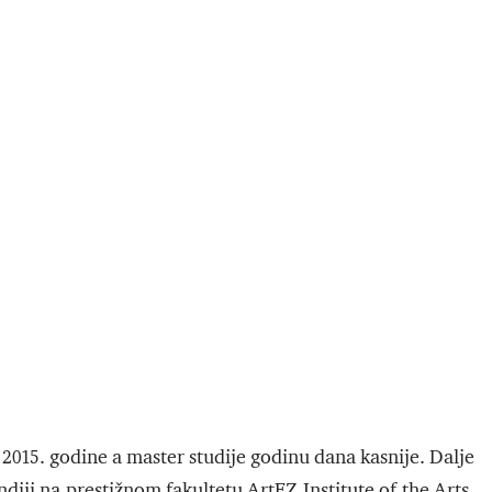
2015. godine a master studije godinu dana kasnije. Dalje
diji na prestižnom fakultetu ArtEZ Institute of the Arts.