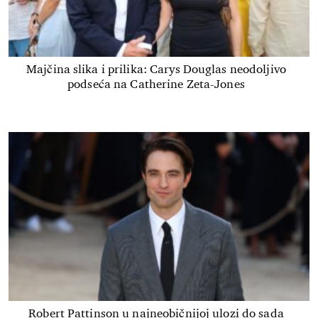
Majčina slika i prilika: Carys Douglas neodoljivo
podseća na Catherine Zeta-Jones
Robert Pattinson u najneobičnijoj ulozi do sada