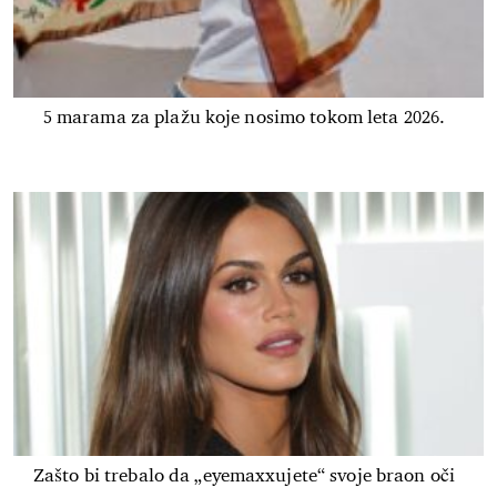
5 marama za plažu koje nosimo tokom leta 2026.
Zašto bi trebalo da „eyemaxxujete“ svoje braon oči