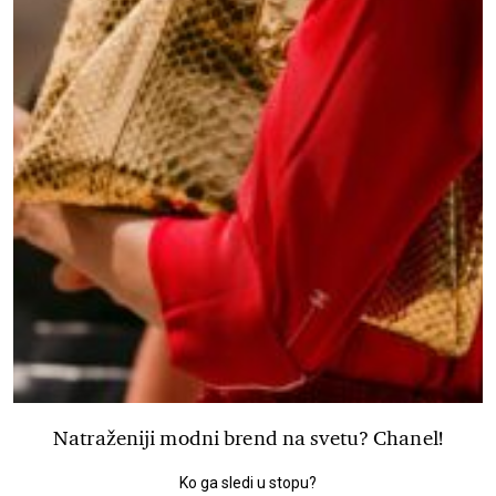
Natraženiji modni brend na svetu? Chanel!
Ko ga sledi u stopu?