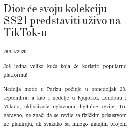
Dior će svoju kolekciju
SS21 predstaviti uživo na
TikTok-u
28/09/2020
Još jedna velika kuća koja će koristiti popularnu
platformu!
Nedelja mode u Parizu počinje u ponedeljak 28.
septembra, a kao i nedelje u Njujorku, Londonu i
Milanu, uključivaće uglavnom digitalne revije. To,
naravno, ne znači da se revije sa fizičkim prisustvom
ne planiraju, ali svakako sa mnogo manjim brojem