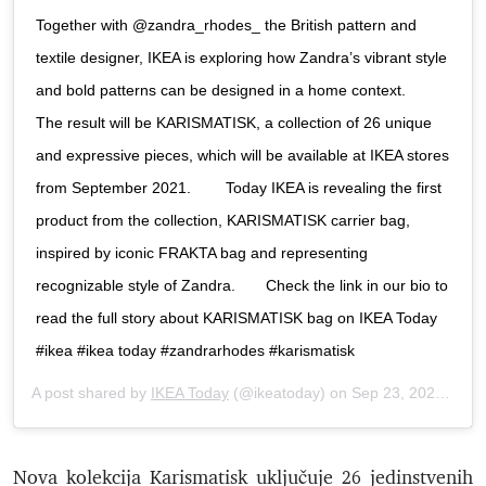
Together with @zandra_rhodes_ the British pattern and
textile designer, IKEA is exploring how Zandra’s vibrant style
and bold patterns can be designed in a home context.⠀ ⠀
The result will be KARISMATISK, a collection of 26 unique
and expressive pieces, which will be available at IKEA stores
from September 2021. ⠀ ⠀ Today IKEA is revealing the first
product from the collection, KARISMATISK carrier bag,
inspired by iconic FRAKTA bag and representing
recognizable style of Zandra.⠀ ⠀ Check the link in our bio to
read the full story about KARISMATISK bag on IKEA Today
#ikea #ikea today #zandrarhodes #karismatisk
A post shared by
IKEA Today
(@ikeatoday) on
Sep 23, 2020 at 3:17am PDT
Nova kolekcija Karismatisk uključuje 26 jedinstvenih