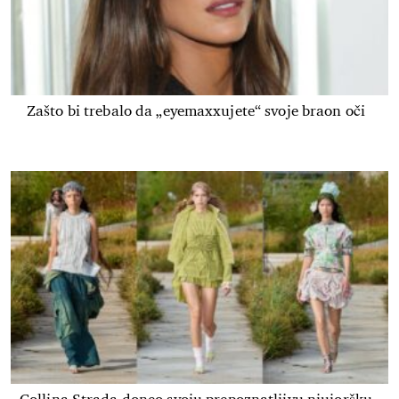
Zašto bi trebalo da „eyemaxxujete“ svoje braon oči