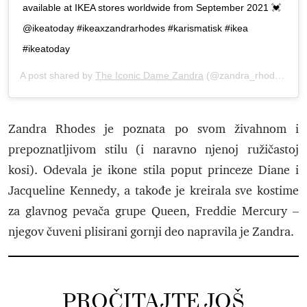
available at IKEA stores worldwide from September 2021 💓
@ikeatoday #ikeaxzandrarhodes #karismatisk #ikea
#ikeatoday
A post shared by
The Iconic Dame Zandra
(@zandra_rhodes_) on
Zandra Rhodes je poznata po svom živahnom i
prepoznatljivom stilu (i naravno njenoj ružičastoj
kosi). Odevala je ikone stila poput princeze Diane i
Jacqueline Kennedy, a takođe je kreirala sve kostime
za glavnog pevača grupe Queen, Freddie Mercury –
njegov čuveni plisirani gornji deo napravila je Zandra.
PROČITAJTE JOŠ