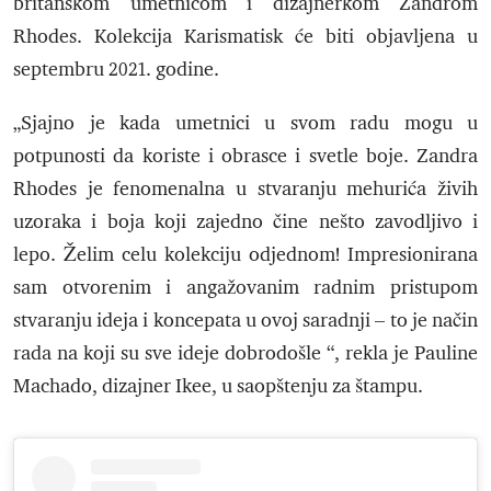
britanskom umetnicom i dizajnerkom Zandrom
Rhodes. Kolekcija Karismatisk će biti objavljena u
septembru 2021. godine.
„Sjajno je kada umetnici u svom radu mogu u
potpunosti da koriste i obrasce i svetle boje. Zandra
Rhodes je fenomenalna u stvaranju mehurića živih
uzoraka i boja koji zajedno čine nešto zavodljivo i
lepo. Želim celu kolekciju odjednom! Impresionirana
sam otvorenim i angažovanim radnim pristupom
stvaranju ideja i koncepata u ovoj saradnji – to je način
rada na koji su sve ideje dobrodošle “, rekla je Pauline
Machado, dizajner Ikee, u saopštenju za štampu.