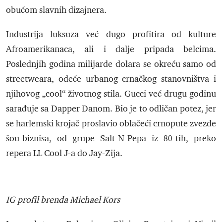
obućom slavnih dizajnera.
Industrija luksuza već dugo profitira od kulture
Afroamerikanaca, ali i dalje pripada belcima.
Poslednjih godina milijarde dolara se okreću samo od
streetweara, odeće urbanog crnačkog stanovništva i
njihovog „cool“ životnog stila. Gucci već drugu godinu
sarađuje sa Dapper Danom. Bio je to odličan potez, jer
se harlemski krojač proslavio oblačeći crnopute zvezde
šou-biznisa, od grupe Salt-N-Pepa iz 80-tih, preko
repera LL Cool J-a do Jay-Zija.
IG profil brenda Michael Kors