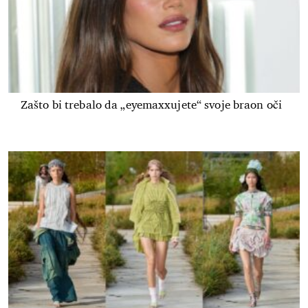
Zašto bi trebalo da „eyemaxxujete“ svoje braon oči