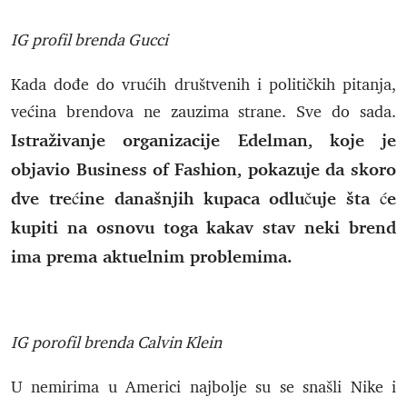
IG profil brenda Gucci
Kada dođe do vrućih društvenih i političkih pitanja,
većina brendova ne zauzima strane. Sve do sada.
Istraživanje organizacije Edelman, koje je
objavio Business of Fashion, pokazuje da skoro
dve trećine današnjih kupaca odlučuje šta će
kupiti na osnovu toga kakav stav neki brend
ima prema aktuelnim problemima.
IG porofil brenda Calvin Klein
U nemirima u Americi najbolje su se snašli Nike i