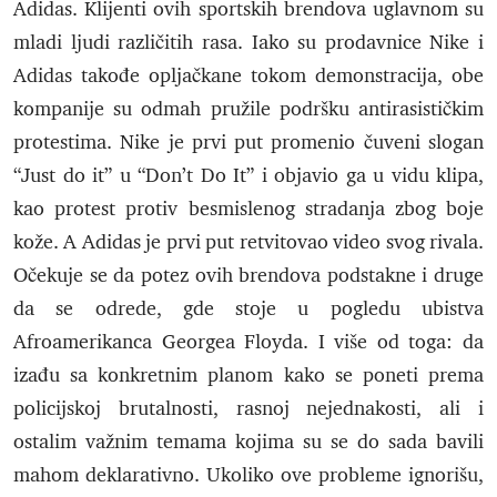
Adidas. Klijenti ovih sportskih brendova uglavnom su
mladi ljudi različitih rasa. Iako su prodavnice Nike i
Adidas takođe opljačkane tokom demonstracija, obe
kompanije su odmah pružile podršku antirasističkim
protestima. Nike je prvi put promenio čuveni slogan
“Just do it” u “Don’t Do It” i objavio ga u vidu klipa,
kao protest protiv besmislenog stradanja zbog boje
kože. A Adidas je prvi put retvitovao video svog rivala.
Očekuje se da potez ovih brendova podstakne i druge
da se odrede, gde stoje u pogledu ubistva
Afroamerikanca Georgea Floyda. I više od toga: da
izađu sa konkretnim planom kako se poneti prema
policijskoj brutalnosti, rasnoj nejednakosti, ali i
ostalim važnim temama kojima su se do sada bavili
mahom deklarativno. Ukoliko ove probleme ignorišu,