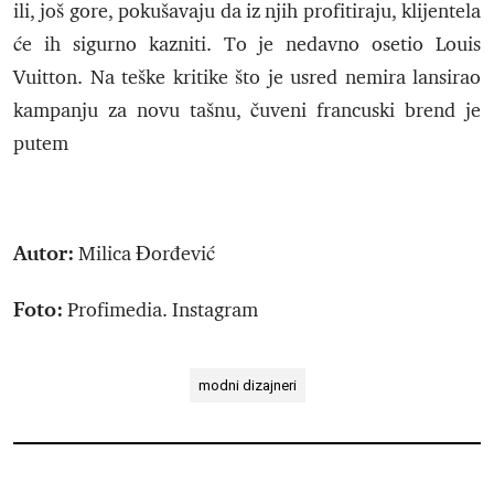
ili, još gore, pokušavaju da iz njih profitiraju, klijentela
će ih sigurno kazniti. To je nedavno osetio Louis
Vuitton. Na teške kritike što je usred nemira lansirao
kampanju za novu tašnu, čuveni francuski brend je
putem
Autor:
Milica Đorđević
Foto:
Profimedia. Instagram
modni dizajneri