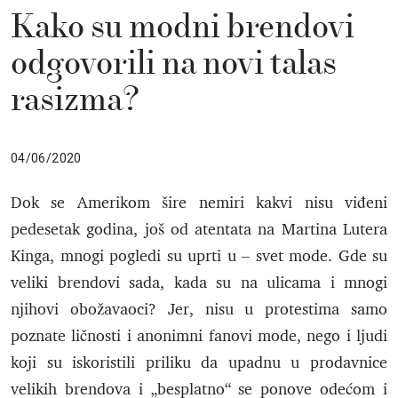
Kako su modni brendovi
odgovorili na novi talas
rasizma?
04/06/2020
Dok se Amerikom šire nemiri kakvi nisu viđeni
pedesetak godina, još od atentata na Martina Lutera
Kinga, mnogi pogledi su uprti u – svet mode. Gde su
veliki brendovi sada, kada su na ulicama i mnogi
njihovi obožavaoci? Jer, nisu u protestima samo
poznate ličnosti i anonimni fanovi mode, nego i ljudi
koji su iskoristili priliku da upadnu u prodavnice
velikih brendova i „besplatno“ se ponove odećom i