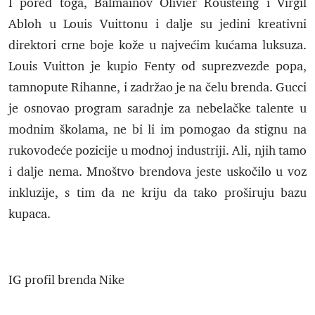
I pored toga, Balmainov Olivier Rousteing i Virgil
Abloh u Louis Vuittonu i dalje su jedini kreativni
direktori crne boje kože u najvećim kućama luksuza.
Louis Vuitton je kupio Fenty od suprezvezde popa,
tamnopute Rihanne, i zadržao je na čelu brenda. Gucci
je osnovao program saradnje za nebelačke talente u
modnim školama, ne bi li im pomogao da stignu na
rukovodeće pozicije u modnoj industriji. Ali, njih tamo
i dalje nema. Mnoštvo brendova jeste uskočilo u voz
inkluzije, s tim da ne kriju da tako proširuju bazu
kupaca.
IG profil brenda Nike