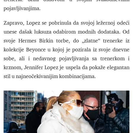
pojavljivanjima.
Zapravo, Lopez se pobrinula da svojoj ležernoj odeći
unese dašak luksuza odabirom modnih dodataka. Od
svoje Hermes Birkin torbe, do „zlatne“ trenerke iz
kolekcije Beyonce u kojoj je pozirala iz svoje dnevne
sobe, ali i nedavnog pojavljivanja sa trenerkom i
krznom, Jennifer Lopez je uspela da pokaže elegantan
stil u najneočekivanijim kombinacijama.