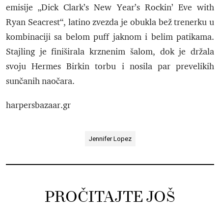
emisije „Dick Clark’s New Year’s Rockin’ Eve with
Ryan Seacrest“, latino zvezda je obukla bež trenerku u
kombinaciji sa belom puff jaknom i belim patikama.
Stajling je finiširala krznenim šalom, dok je držala
svoju Hermes Birkin torbu i nosila par prevelikih
sunčanih naočara.
harpersbazaar.gr
Jennifer Lopez
PROČITAJTE JOŠ