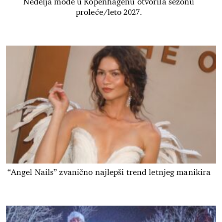
Nedelja mode u Kopenhagenu otvorila sezonu
proleće/leto 2027.
“Angel Nails” zvanično najlepši trend letnjeg manikira