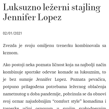
Luksuzno ležerni stajling
Jennifer Lopez
02/01/2021
Zvezda je svoju omiljenu trenerku kombinovala sa
krznom.
Ako postoji neka poznata ličnost koja na najbolji način
kombinuje sportske odevne komade sa luksuznim, to
je bez sumnje Jennifer Lopez. Poznata pevačica,
potpuno prilagođena potrebama ležernog oblačenja
nametnutog u doba pandemije, pobrinula se da obnovi
svoj ormar najudobnijim “comfort style” komadima i
trenerke učini osnovom u svojim svakodnevnim