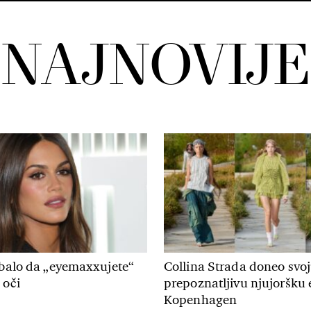
NAJNOVIJE
ebalo da „eyemaxxujete“
Collina Strada doneo svo
 oči
prepoznatljivu njujoršku 
Kopenhagen