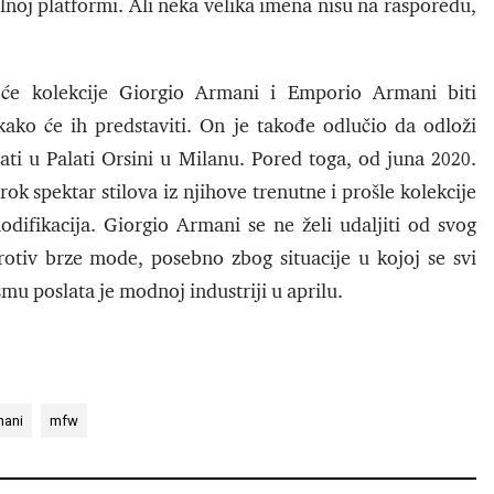
talnoj platformi. Ali neka velika imena nisu na rasporedu,
će kolekcije Giorgio Armani i Emporio Armani biti
ako će ih predstaviti. On je takođe odlučio da odloži
žati u Palati Orsini u Milanu. Pored toga, od juna 2020.
rok spektar stilova iz njihove trenutne i prošle kolekcije
odifikacija. Giorgio Armani se ne želi udaljiti od svog
 protiv brze mode, posebno zbog situacije u kojoj se svi
mu poslata je modnoj industriji u aprilu.
mani
mfw