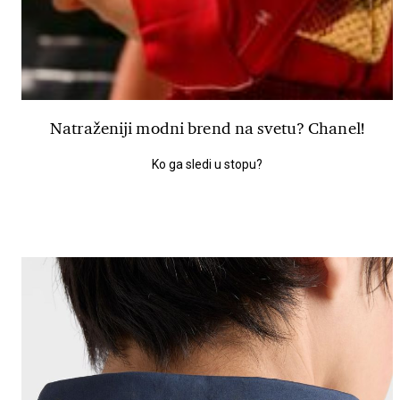
Natraženiji modni brend na svetu? Chanel!
Ko ga sledi u stopu?