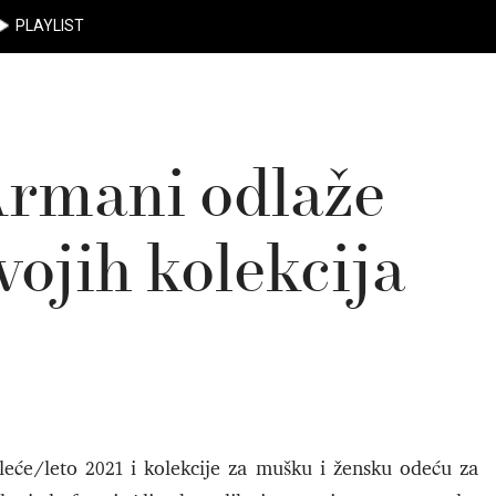
PLAYLIST
rmani odlaže
vojih kolekcija
oleće/leto 2021 i kolekcije za mušku i žensku odeću za