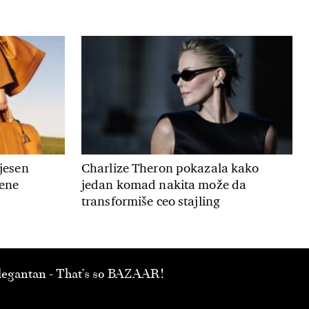
 jesen
Charlize Theron pokazala kako
mene
jedan komad nakita može da
transformiše ceo stajling
 elegantan - That’s so BAZAAR!