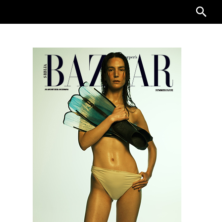
Searc
for: