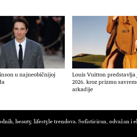
inson u najneobičnijoj
Louis Vuitton predstavlja
da
2026. kroz prizmu savre
arkadije
ih, beauty, lifestyle trendova. Sofisticiran, odvažan i