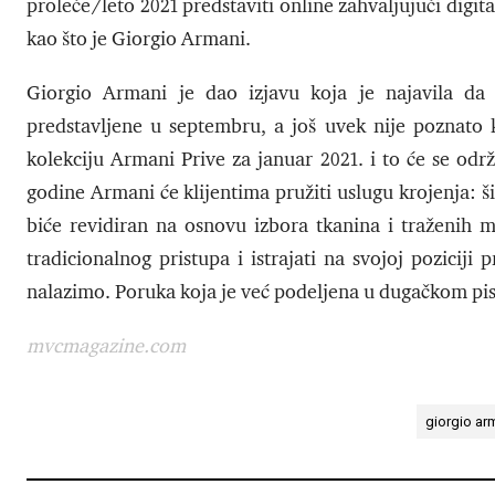
proleće/leto 2021 predstaviti online zahvaljujući digi
kao što je Giorgio Armani.
Giorgio Armani je dao izjavu koja je najavila da 
predstavljene u septembru, a još uvek nije poznato k
kolekciju Armani Prive za januar 2021. i to će se odr
godine Armani će klijentima pružiti uslugu krojenja: ši
biće revidiran na osnovu izbora tkanina i traženih m
tradicionalnog pristupa i istrajati na svojoj poziciji
nalazimo. Poruka koja je već podeljena u dugačkom pis
mvcmagazine.com
giorgio ar