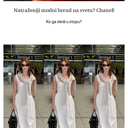
Natraženiji modni brend na svetu? Chanel!
Ko ga sledi u stopu?