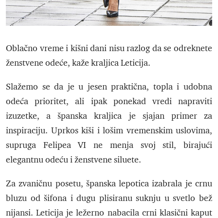
Oblačno vreme i kišni dani nisu razlog da se odreknete
ženstvene odeće, kaže kraljica Leticija.
Slažemo se da je u jesen praktična, topla i udobna
odeća prioritet, ali ipak ponekad vredi napraviti
izuzetke, a španska kraljica je sjajan primer za
inspiraciju. Uprkos kiši i lošim vremenskim uslovima,
supruga Felipea VI ne menja svoj stil, birajući
elegantnu odeću i ženstvene siluete.
Za zvaničnu posetu, španska lepotica izabrala je crnu
bluzu od šifona i dugu plisiranu suknju u svetlo bež
nijansi. Leticija je ležerno nabacila crni klasični kaput