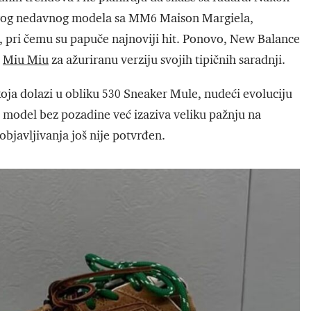
vog nedavnog modela sa MM6 Maison Margiela,
, pri čemu su papuče najnoviji hit. Ponovo, New Balance
a
Miu Miu
za ažuriranu verziju svojih tipičnih saradnji.
koja dolazi u obliku 530 Sneaker Mule, nudeći evoluciju
 model bez pozadine već izaziva veliku pažnju na
javljivanja još nije potvrđen.