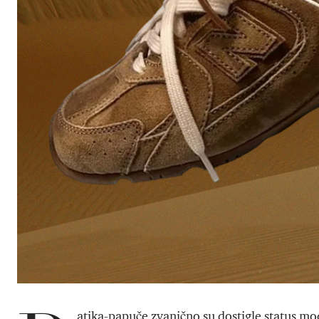
atika-papuče zvanično su dostigle status mod