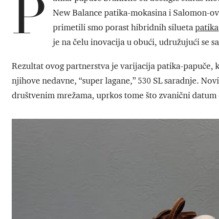
P
New Balance patika-mokasina i Salomon-o
primetili smo porast hibridnih silueta
patika
je na čelu inovacija u obući, udružujući se s
Rezultat ovog partnerstva je varijacija patika-papuče, 
njihove nedavne, “super lagane,” 530 SL saradnje. Novi
društvenim mrežama, uprkos tome što zvanični datum ob