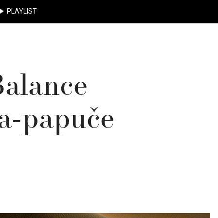
PLAYLIST
Balance
ka-papuče