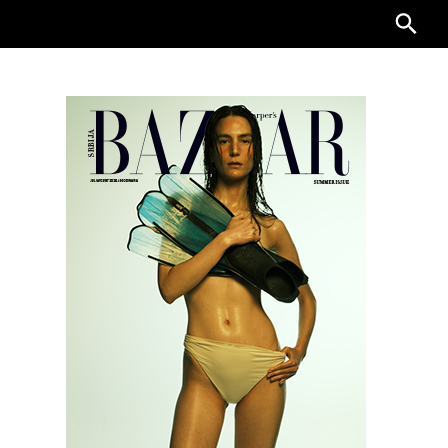
Searc
for: