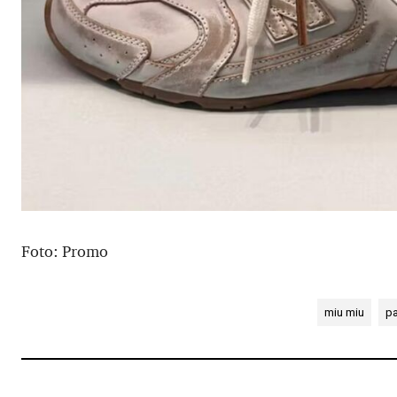
Foto: Promo
miu miu
p