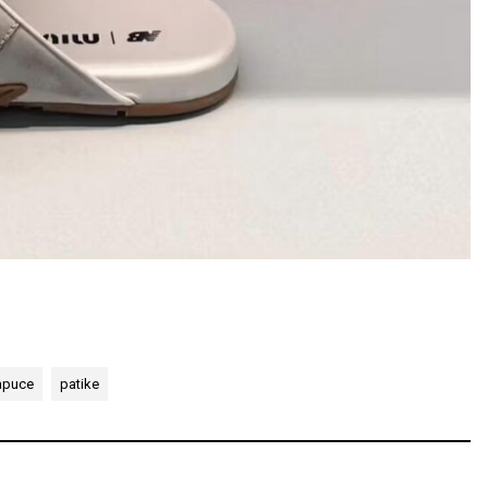
apuce
patike