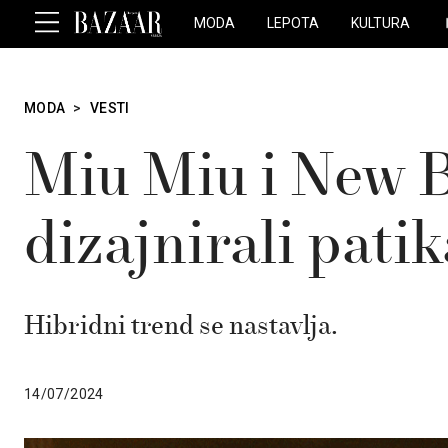
MODA
LEPOTA
KULTURA
MODA
>
VESTI
Miu Miu i New 
dizajnirali pati
Hibridni trend se nastavlja.
14/07/2024