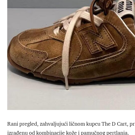
Rani pregled, zahvaljujući ličnom kupcu The D Cart, pr
izrađenu od kombinacije kože i pamučnog pertlanja.