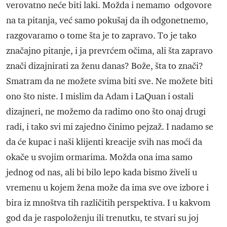
verovatno neće biti laki. Možda i nemamo odgovore
na ta pitanja, već samo pokušaj da ih odgonetnemo,
razgovaramo o tome šta je to zapravo. To je tako
značajno pitanje, i ja prevrćem očima, ali šta zapravo
znači dizajnirati za ženu danas? Bože, šta to znači?
Smatram da ne možete svima biti sve. Ne možete biti
ono što niste. I mislim da Adam i LaQuan i ostali
dizajneri, ne možemo da radimo ono što onaj drugi
radi, i tako svi mi zajedno činimo pejzaž. I nadamo se
da će kupac i naši klijenti kreacije svih nas moći da
okače u svojim ormarima. Možda ona ima samo
jednog od nas, ali bi bilo lepo kada bismo živeli u
vremenu u kojem žena može da ima sve ove izbore i
bira iz mnoštva tih različitih perspektiva. I u kakvom
god da je raspoloženju ili trenutku, te stvari su joj