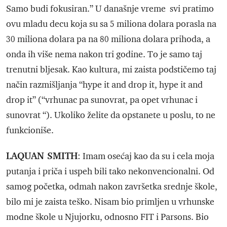
Samo budi fokusiran.” U današnje vreme svi pratimo
ovu mladu decu koja su sa 5 miliona dolara porasla na
30 miliona dolara pa na 80 miliona dolara prihoda, a
onda ih više nema nakon tri godine. To je samo taj
trenutni bljesak. Kao kultura, mi zaista podstičemo taj
način razmišljanja “hype it and drop it, hype it and
drop it” (“vrhunac pa sunovrat, pa opet vrhunac i
sunovrat “). Ukoliko želite da opstanete u poslu, to ne
funkcioniše.
LAQUAN SMITH
: Imam osećaj kao da su i cela moja
putanja i priča i uspeh bili tako nekonvencionalni. Od
samog početka, odmah nakon završetka srednje škole,
bilo mi je zaista teško. Nisam bio primljen u vrhunske
modne škole u Njujorku, odnosno FIT i Parsons. Bio