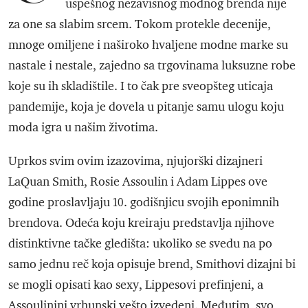
uspešnog nezavisnog modnog brenda nije
za one sa slabim srcem. Tokom protekle decenije,
mnoge omiljene i naširoko hvaljene modne marke su
nastale i nestale, zajedno sa trgovinama luksuzne robe
koje su ih skladištile. I to čak pre sveopšteg uticaja
pandemije, koja je dovela u pitanje samu ulogu koju
moda igra u našim životima.
Uprkos svim ovim izazovima, njujorški dizajneri
LaQuan Smith, Rosie Assoulin i Adam Lippes ove
godine proslavljaju 10. godišnjicu svojih eponimnih
brendova. Odeća koju kreiraju predstavlja njihove
distinktivne tačke gledišta: ukoliko se svedu na po
samo jednu reč koja opisuje brend, Smithovi dizajni bi
se mogli opisati kao sexy, Lippesovi prefinjeni, a
Assoulinini vrhunski vešto izvedeni. Međutim, svo