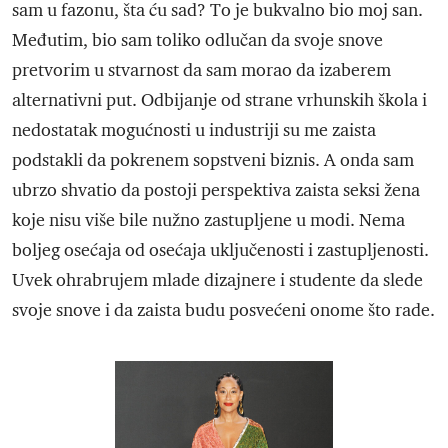
sam u fazonu, šta ću sad? To je bukvalno bio moj san.
Međutim, bio sam toliko odlučan da svoje snove
pretvorim u stvarnost da sam morao da izaberem
alternativni put. Odbijanje od strane vrhunskih škola i
nedostatak mogućnosti u industriji su me zaista
podstakli da pokrenem sopstveni biznis. A onda sam
ubrzo shvatio da postoji perspektiva zaista seksi žena
koje nisu više bile nužno zastupljene u modi. Nema
boljeg osećaja od osećaja uključenosti i zastupljenosti.
Uvek ohrabrujem mlade dizajnere i studente da slede
svoje snove i da zaista budu posvećeni onome što rade.