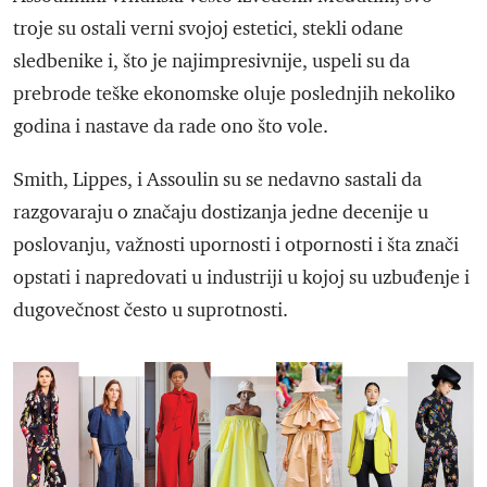
troje su ostali verni svojoj estetici, stekli odane
sledbenike i, što je najimpresivnije, uspeli su da
prebrode teške ekonomske oluje poslednjih nekoliko
godina i nastave da rade ono što vole.
Smith, Lippes, i Assoulin su se nedavno sastali da
razgovaraju o značaju dostizanja jedne decenije u
poslovanju, važnosti upornosti i otpornosti i šta znači
opstati i napredovati u industriji u kojoj su uzbuđenje i
dugovečnost često u suprotnosti.