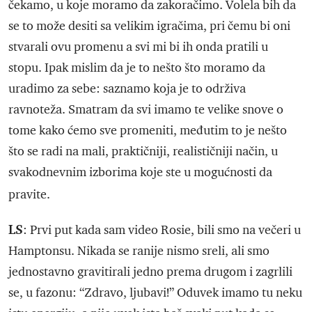
čekamo, u koje moramo da zakoračimo. Volela bih da
se to može desiti sa velikim igračima, pri čemu bi oni
stvarali ovu promenu a svi mi bi ih onda pratili u
stopu. Ipak mislim da je to nešto što moramo da
uradimo za sebe: saznamo koja je to održiva
ravnoteža. Smatram da svi imamo te velike snove o
tome kako ćemo sve promeniti, međutim to je nešto
što se radi na mali, praktičniji, realističniji način, u
svakodnevnim izborima koje ste u mogućnosti da
pravite.
LS
: Prvi put kada sam video Rosie, bili smo na večeri u
Hamptonsu. Nikada se ranije nismo sreli, ali smo
jednostavno gravitirali jedno prema drugom i zagrlili
se, u fazonu: “Zdravo, ljubavi!” Oduvek imamo tu neku