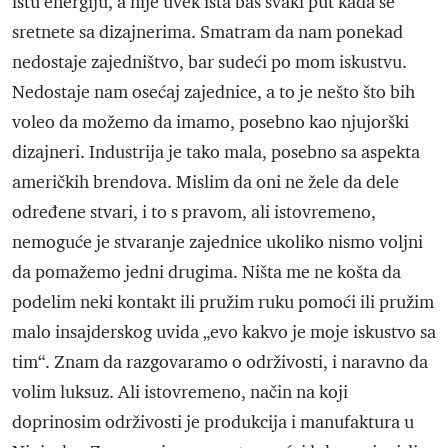
istu energiju, a nije uvek ista baš svaki put kada se
sretnete sa dizajnerima. Smatram da nam ponekad
nedostaje zajedništvo, bar sudeći po mom iskustvu.
Nedostaje nam osećaj zajednice, a to je nešto što bih
voleo da možemo da imamo, posebno kao njujorški
dizajneri. Industrija je tako mala, posebno sa aspekta
američkih brendova. Mislim da oni ne žele da dele
određene stvari, i to s pravom, ali istovremeno,
nemoguće je stvaranje zajednice ukoliko nismo voljni
da pomažemo jedni drugima. Ništa me ne košta da
podelim neki kontakt ili pružim ruku pomoći ili pružim
malo insajderskog uvida „evo kakvo je moje iskustvo sa
tim“. Znam da razgovaramo o održivosti, i naravno da
volim luksuz. Ali istovremeno, način na koji
doprinosim održivosti je produkcija i manufaktura u