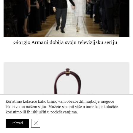
Giorgio Armani dobija svoju televizijsku seriju
Koristimo kolačiće kako bismo vam obezbedili najbolje moguće
iskustvo na našem sajtu. Možete saznati više o tome koje kolačiće
koristimo ili ih isključiti u
podešavanjima
.
Close GDPR Cookie Banner
Prihvati