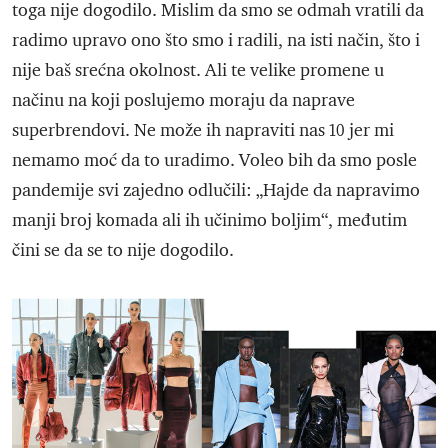
toga nije dogodilo. Mislim da smo se odmah vratili da
radimo upravo ono što smo i radili, na isti način, što i
nije baš srećna okolnost. Ali te velike promene u
načinu na koji poslujemo moraju da naprave
superbrendovi. Ne može ih napraviti nas 10 jer mi
nemamo moć da to uradimo. Voleo bih da smo posle
pandemije svi zajedno odlučili: „Hajde da napravimo
manji broj komada ali ih učinimo boljim“, međutim
čini se da se to nije dogodilo.