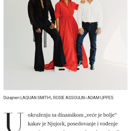
Dizajneri LAQUAN SMITH\, ROSIE ASSOULIN i ADAM LIPPES.
U
okruženju sa dinamikom „veće je bolje“
kakav je Njujork, posedovanje i vođenje