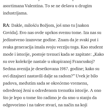
asortimana Valentina. To se ne dešava u drugim
industrijama.
RA
: Dakle, milošću Božjom, još smo tu [nakon
Covida]. Evo nas ovde uprkos svemu tome. Iza nas su
jedinstveno izazovne godine. Znam da je svaki put i
svaka generacija imala svoju verziju toga. Kao student
mode i istorije, postoje trenuci kada se zapitate: „Kako
su ove kolekcije nastale u okupiranoj Francuskoj?
Sedma avenija je desetkovana 1987. godine; kako su
ovi dizajneri nastavili dalje sa radom?” Uvek je bilo
padova, međutim sada se okrećemo vremenu,
određenoj ženi u određenom trenutku istorije. A ono
što je lepo u tome što radimo je da smo u stanju da
odgovorimo i na takve stvari, na način na koji