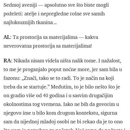
Sedmoj aveniji — apsolutno sve što biste mogli
poželeti: atelje i nepregledne rolne sve samih
najluksuznijih tkanina …
AL
: Ta prostorija sa materijalima — kakva
neverovatna prostorija sa materijalima!
RA
: Nikada nisam videla ništa nalik tome. I nažalost,
to me je proganjalo poput noćne more, jer sam bila u
fazonu: „Znači, tako se to radi. To je način na koji
treba da se startuje.” Međutim, to je bilo nešto što je
on gradio više od 40 godina i u sasvim drugačijim
okolnostima tog vremena. Iako ne bih da govorim u
njegovo ime u bilo kom drugom kontekstu, sigurna
sam da nijednoj mladoj osobi ne bi rekao da je to ono