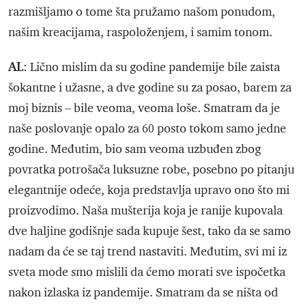
razmišljamo o tome šta pružamo našom ponudom,
našim kreacijama, raspoloženjem, i samim tonom.
AL
: Lično mislim da su godine pandemije bile zaista
šokantne i užasne, a dve godine su za posao, barem za
moj biznis – bile veoma, veoma loše. Smatram da je
naše poslovanje opalo za 60 posto tokom samo jedne
godine. Međutim, bio sam veoma uzbuđen zbog
povratka potrošača luksuzne robe, posebno po pitanju
elegantnije odeće, koja predstavlja upravo ono što mi
proizvodimo. Naša mušterija koja je ranije kupovala
dve haljine godišnje sada kupuje šest, tako da se samo
nadam da će se taj trend nastaviti. Međutim, svi mi iz
sveta mode smo mislili da ćemo morati sve ispočetka
nakon izlaska iz pandemije. Smatram da se ništa od