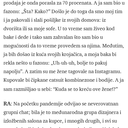
prodaja je onda porasla za 70 procenata. A ja sam bio u
fazonu: „Šta? Kako?” Došlo je do toga da smo moj tim
i ja pakovali i slali pošiljke iz svojih domova: iz
dvorišta ili sa moje sofe. U to vreme sam živeo kod
bake i dede i tako sam zahvalan što sam bio u
mogućnosti da to vreme provedem sa njima. Međutim,
ja bih došao iz kuća svojih krojačica, a moja baka bi
rekla nešto u fazonu: „Uh-uh-uh, bolje to pakuj
napolju”. A zatim su me žene tagovale na Instagramu.
Kupovale bi čipkane catsuit kombinezone i bodije. A ja
sam razmišljao u sebi: “Kuda se to kreću ove žene!?”
RA
: Na početku pandemije odvijao se neverovatnan
grupni chat; bila je to međunarodna grupa dizajnera i
izložbenih salona za kupce, i mnogih drugih, i svi su