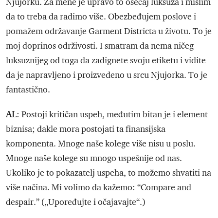
Njujorku. Za mene je upravo to osećaj luksuza i mislim
da to treba da radimo više. Obezbeđujem poslove i
pomažem održavanje Garment Districta u životu. To je
moj doprinos održivosti. I smatram da nema ničeg
luksuznijeg od toga da zadignete svoju etiketu i vidite
da je napravljeno i proizvedeno u srcu Njujorka. To je
fantastično.
AL
: Postoji kritičan uspeh, međutim bitan je i element
biznisa; dakle mora postojati ta finansijska
komponenta. Mnoge naše kolege više nisu u poslu.
Mnoge naše kolege su mnogo uspešnije od nas.
Ukoliko je to pokazatelj uspeha, to možemo shvatiti na
više načina. Mi volimo da kažemo: “Compare and
despair.” („Upoređujte i očajavajte“.)