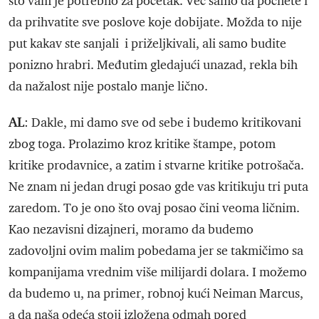
što vam je potrebno za početak. Već samo da počnete i
da prihvatite sve poslove koje dobijate. Možda to nije
put kakav ste sanjali i priželjkivali, ali samo budite
ponizno hrabri. Međutim gledajući unazad, rekla bih
da nažalost nije postalo manje lično.
AL
: Dakle, mi damo sve od sebe i budemo kritikovani
zbog toga. Prolazimo kroz kritike štampe, potom
kritike prodavnice, a zatim i stvarne kritike potrošača.
Ne znam ni jedan drugi posao gde vas kritikuju tri puta
zaredom. To je ono što ovaj posao čini veoma ličnim.
Kao nezavisni dizajneri, moramo da budemo
zadovoljni ovim malim pobedama jer se takmičimo sa
kompanijama vrednim više milijardi dolara. I možemo
da budemo u, na primer, robnoj kući Neiman Marcus,
a da naša odeća stoji izložena odmah pored