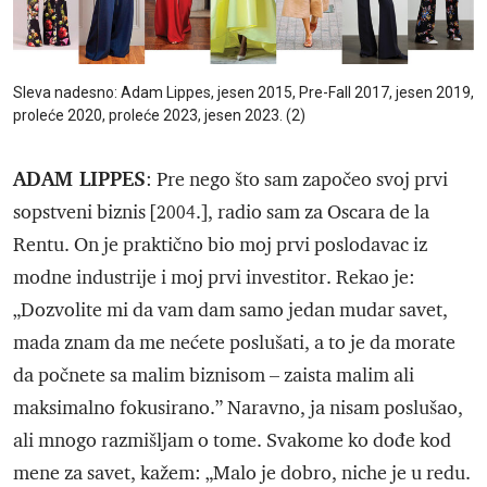
Sleva nadesno: Adam Lippes, jesen 2015, Pre-Fall 2017, jesen 2019,
proleće 2020, proleće 2023, jesen 2023. (2)
ADAM LIPPES
: Pre nego što sam započeo svoj prvi
sopstveni biznis [2004.], radio sam za Oscara de la
Rentu. On je praktično bio moj prvi poslodavac iz
modne industrije i moj prvi investitor. Rekao je:
„Dozvolite mi da vam dam samo jedan mudar savet,
mada znam da me nećete poslušati, a to je da morate
da počnete sa malim biznisom – zaista malim ali
maksimalno fokusirano.” Naravno, ja nisam poslušao,
ali mnogo razmišljam o tome. Svakome ko dođe kod
mene za savet, kažem: „Malo je dobro, niche je u redu.