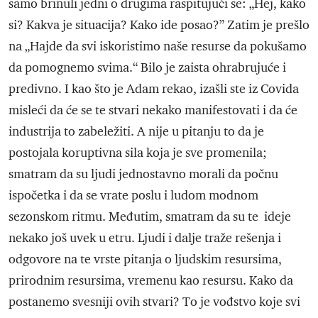
samo brinuli jedni o drugima raspitujući se: „Hej, kako
si? Kakva je situacija? Kako ide posao?” Zatim je prešlo
na „Hajde da svi iskoristimo naše resurse da pokušamo
da pomognemo svima.“ Bilo je zaista ohrabrujuće i
predivno. I kao što je Adam rekao, izašli ste iz Covida
misleći da će se te stvari nekako manifestovati i da će
industrija to zabeležiti. A nije u pitanju to da je
postojala koruptivna sila koja je sve promenila;
smatram da su ljudi jednostavno morali da počnu
ispočetka i da se vrate poslu i ludom modnom
sezonskom ritmu. Međutim, smatram da su te ideje
nekako još uvek u etru. Ljudi i dalje traže rešenja i
odgovore na te vrste pitanja o ljudskim resursima,
prirodnim resursima, vremenu kao resursu. Kako da
postanemo svesniji ovih stvari? To je vođstvo koje svi