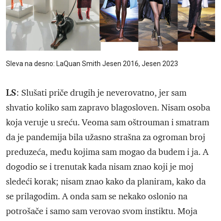
Sleva na desno: LaQuan Smith Jesen 2016, Jesen 2023
LS
: Slušati priče drugih je neverovatno, jer sam
shvatio koliko sam zapravo blagosloven. Nisam osoba
koja veruje u sreću. Veoma sam oštrouman i smatram
da je pandemija bila užasno strašna za ogroman broj
preduzeća, među kojima sam mogao da budem i ja. A
dogodio se i trenutak kada nisam znao koji je moj
sledeći korak; nisam znao kako da planiram, kako da
se prilagodim. A onda sam se nekako oslonio na
potrošače i samo sam verovao svom instiktu. Moja