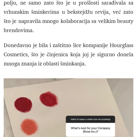
polju, ne samo zato što je u prošlosti sarađivala sa
vrhunskim šminkerima u bekstejdžu revija, već zato
što je napravila mnogo kolaboracija sa velikim beauty
brendovima.
Donedavno je bila i zaštitno lice kompanije Hourglass
Cosmetics, što je činjenica koja joj je sigurno donela
mnoga znanja iz oblasti šminkanja.