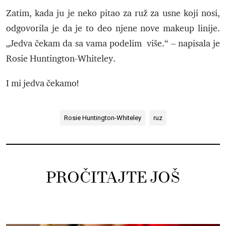
Zatim, kada ju je neko pitao za ruž za usne koji nosi,
odgovorila je da je to deo njene nove makeup linije.
„Jedva čekam da sa vama podelim više.“ – napisala je
Rosie Huntington-Whiteley.
I mi jedva čekamo!
Rosie Huntington-Whiteley
ruz
PROČITAJTE JOŠ