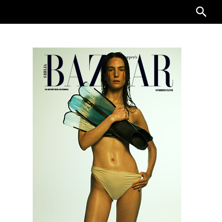
Searc
for: