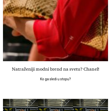
Natraženiji modni brend na svetu? Chanel!
Ko ga sledi u stopu?