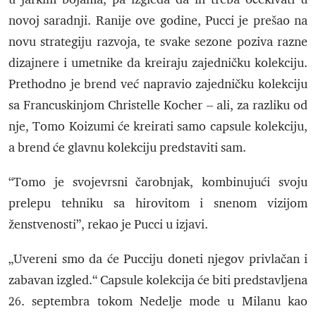
novoj saradnji. Ranije ove godine, Pucci je prešao na
novu strategiju razvoja, te svake sezone poziva razne
dizajnere i umetnike da kreiraju zajedničku kolekciju.
Prethodno je brend već napravio zajedničku kolekciju
sa Francuskinjom Christelle Kocher – ali, za razliku od
nje, Tomo Koizumi će kreirati samo capsule kolekciju,
a brend će glavnu kolekciju predstaviti sam.
“Tomo je svojevrsni čarobnjak, kombinujući svoju
prelepu tehniku sa hirovitom i snenom vizijom
ženstvenosti”, rekao je Pucci u izjavi.
„Uvereni smo da će Pucciju doneti njegov privlačan i
zabavan izgled.“ Capsule kolekcija će biti predstavljena
26. septembra tokom Nedelje mode u Milanu kao