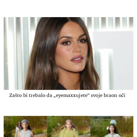
Zašto bi trebalo da „eyemaxxujete“ svoje braon oči