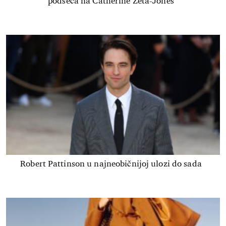
podseća na Catherine Zeta-Jones
Robert Pattinson u najneobičnijoj ulozi do sada