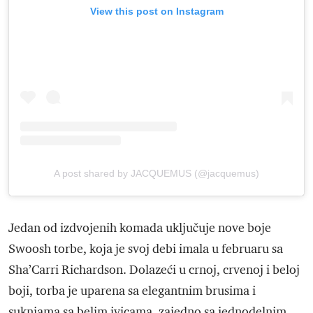
View this post on Instagram
A post shared by JACQUEMUS (@jacquemus)
Jedan od izdvojenih komada uključuje nove boje
Swoosh torbe, koja je svoj debi imala u februaru sa
Sha’Carri Richardson. Dolazeći u crnoj, crvenoj i beloj
boji, torba je uparena sa elegantnim brusima i
suknjama sa belim ivicama, zajedno sa jednodelnim