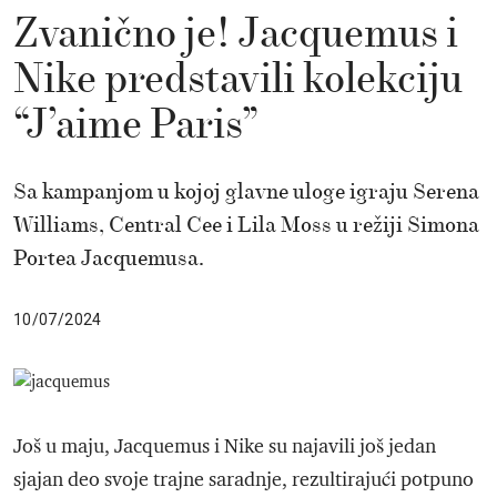
Zvanično je! Jacquemus i
Nike predstavili kolekciju
“J’aime Paris”
Sa kampanjom u kojoj glavne uloge igraju Serena
Williams, Central Cee i Lila Moss u režiji Simona
Portea Jacquemusa.
10/07/2024
Još u maju, Jacquemus i Nike su najavili još jedan
sjajan deo svoje trajne saradnje, rezultirajući potpuno