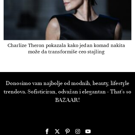
Charlize Theron pokazala kako jedan komad nakita
može da transformiše ceo stajling
Donosimo vam najbolje od modnih, beauty, lifestyle
trendova. Sofisticiran, odvažan i elegantan - That’s so
BAZAAR!