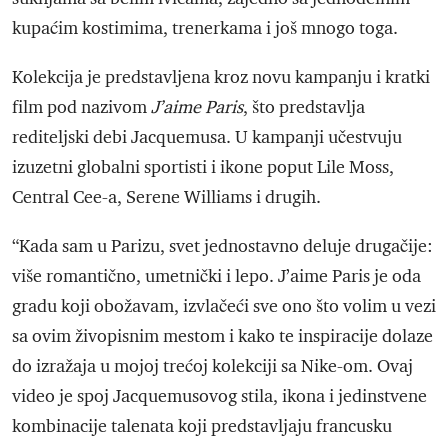
kupaćim kostimima, trenerkama i još mnogo toga.
Kolekcija je predstavljena kroz novu kampanju i kratki
film pod nazivom
J’aime Paris
, što predstavlja
rediteljski debi Jacquemusa. U kampanji učestvuju
izuzetni globalni sportisti i ikone poput Lile Moss,
Central Cee-a, Serene Williams i drugih.
“Kada sam u Parizu, svet jednostavno deluje drugačije:
više romantično, umetnički i lepo. J’aime Paris je oda
gradu koji obožavam, izvlačeći sve ono što volim u vezi
sa ovim živopisnim mestom i kako te inspiracije dolaze
do izražaja u mojoj trećoj kolekciji sa Nike-om. Ovaj
video je spoj Jacquemusovog stila, ikona i jedinstvene
kombinacije talenata koji predstavljaju francusku