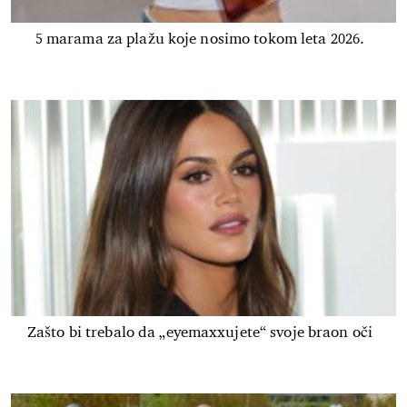
5 marama za plažu koje nosimo tokom leta 2026.
Zašto bi trebalo da „eyemaxxujete“ svoje braon oči