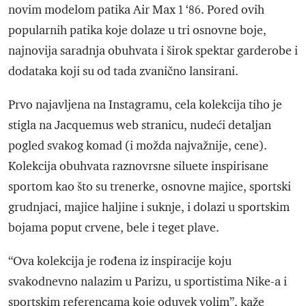
novim modelom patika Air Max 1 ‘86. Pored ovih
popularnih patika koje dolaze u tri osnovne boje,
najnovija saradnja obuhvata i širok spektar garderobe i
dodataka koji su od tada zvanično lansirani.
Prvo najavljena na Instagramu, cela kolekcija tiho je
stigla na Jacquemus web stranicu, nudeći detaljan
pogled svakog komad (i možda najvažnije, cene).
Kolekcija obuhvata raznovrsne siluete inspirisane
sportom kao što su trenerke, osnovne majice, sportski
grudnjaci, majice haljine i suknje, i dolazi u sportskim
bojama poput crvene, bele i teget plave.
“Ova kolekcija je rođena iz inspiracije koju
svakodnevno nalazim u Parizu, u sportistima Nike-a i
sportskim referencama koje oduvek volim”, kaže